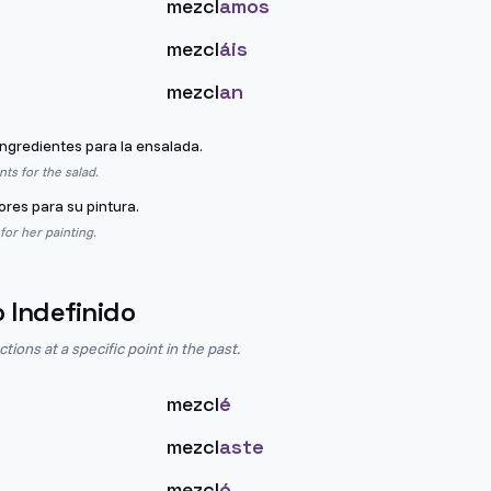
mezcl
amos
mezcl
áis
mezcl
an
ingredientes para la ensalada.
nts for the salad.
ores para su pintura.
for her painting.
o Indefinido
ions at a specific point in the past.
mezcl
é
mezcl
aste
mezcl
ó