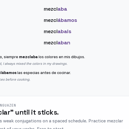
mezcl
aba
mezcl
ábamos
mezcl
abais
mezcl
aban
o, siempre
mezclaba
los colores en mis dibujos.
d, I always mixed the colors in my drawings.
lábamos
las especias antes de cocinar.
ces before cooking.
ENGUAZEN
lar" until it sticks.
s weak conjugations on a spaced schedule. Practice mezclar
est of your verbs. Free to start.