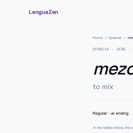
LenguaZen
Home
/
Spanish
/
me
SPANISH
· VERB · 
mezc
to mix
Regular
·
-ar ending
In the tables below, the 