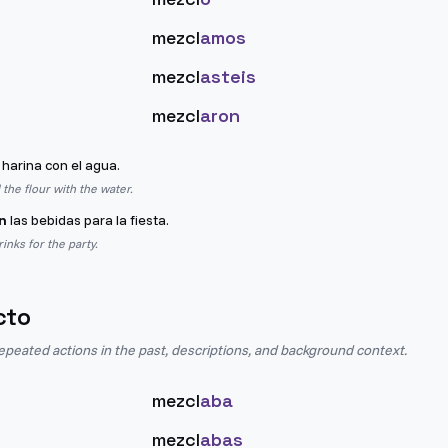
mezcl
amos
mezcl
asteis
mezcl
aron
 harina con el agua.
the flour with the water.
n
las bebidas para la fiesta.
inks for the party.
cto
epeated actions in the past, descriptions, and background context.
mezcl
aba
mezcl
abas