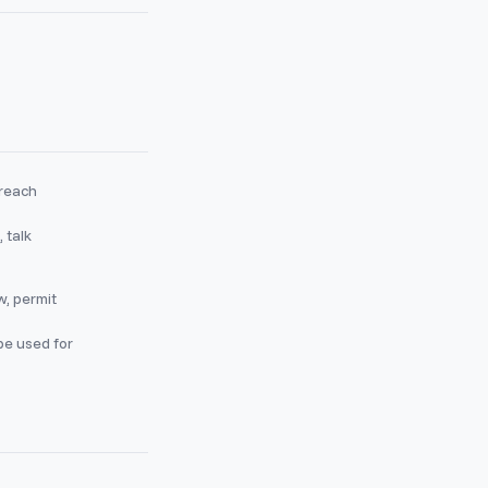
 reach
 talk
w, permit
be used for