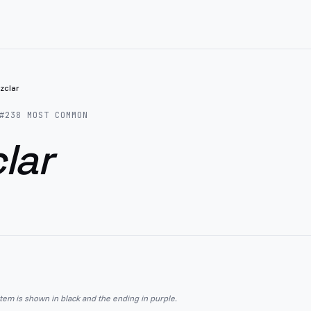
zclar
#
238
MOST COMMON
lar
stem is shown in black and the ending in purple.