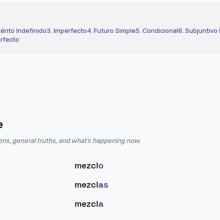
érito Indefinido
3
.
Imperfecto
4
.
Futuro Simple
5
.
Condicional
6
.
Subjuntivo
rfecto
e
ions, general truths, and what's happening now.
mezcl
o
mezcl
as
mezcl
a