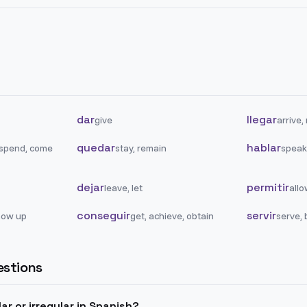
dar
llegar
give
arrive,
quedar
hablar
 spend, come
stay, remain
speak,
dejar
permitir
leave, let
allo
conseguir
servir
how up
get, achieve, obtain
serve, 
stions
ar or irregular in Spanish?