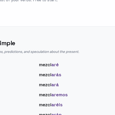
imple
ns, predictions, and speculation about the present.
mezcl
aré
mezcl
arás
mezcl
ará
mezcl
aremos
mezcl
aréis
mezcl
arán