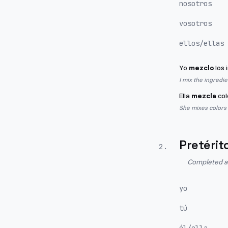
nosotros
vosotros
ellos/ellas
Yo
mezclo
los 
I mix the ingredie
Ella
mezcla
col
She mixes colors 
Pretérit
2
.
Completed act
yo
tú