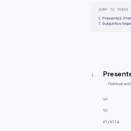
JUMP TO TENSE
1
.
Presente
2
.
Pret
7
.
Subjuntivo Impe
Present
1
.
Habitual act
yo
tú
él/ella