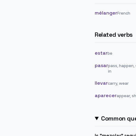
mélanger
French
Related verbs
estar
be
pasar
pass, happen,
in
llevar
carry, wear
aparecer
appear, s
Common que
Is "mezclar" regul