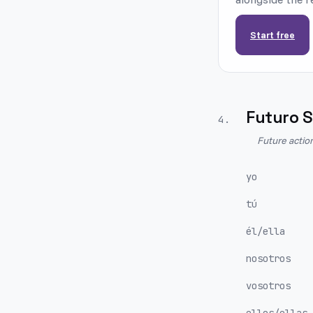
Start free
Futuro S
4
.
Future actio
yo
tú
él/ella
nosotros
vosotros