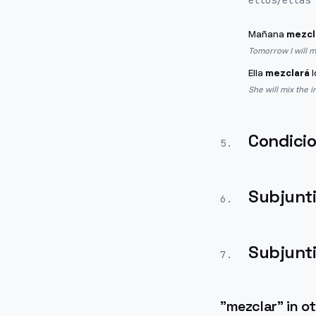
ellos/ellas
Mañana
mezcl
Tomorrow I will mi
Ella
mezclará
l
She will mix the i
Condicio
5
.
Subjunt
6
.
Subjunt
7
.
"
mezclar
" in 