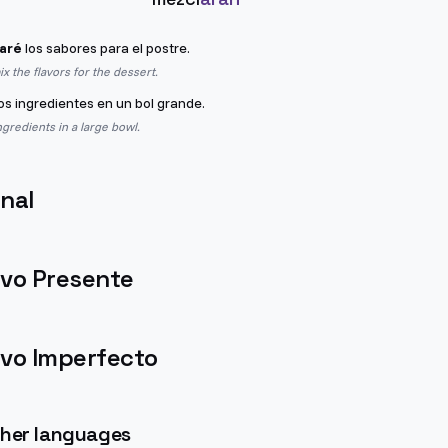
aré
los sabores para el postre.
x the flavors for the dessert.
os ingredientes en un bol grande.
ngredients in a large bowl.
nal
ivo Presente
ivo Imperfecto
other languages