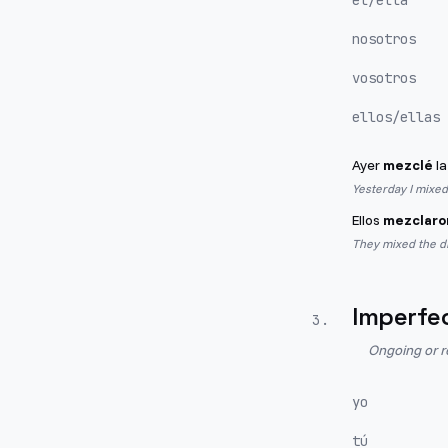
él/ella
nosotros
vosotros
ellos/ellas
Ayer
mezclé
la
Yesterday I mixed 
Ellos
mezclaro
They mixed the dr
Imperfe
3
.
Ongoing or r
yo
tú