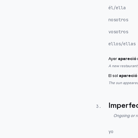
él/ella
nosotros
vosotros
ellos/ellas
Ayer
apareció
A new restaurant 
El sol
apareció
The sun appeared 
Imperfe
3
.
Ongoing or r
yo