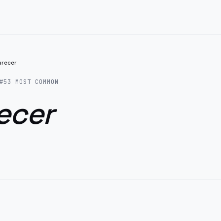
arecer
#
53
MOST COMMON
ecer