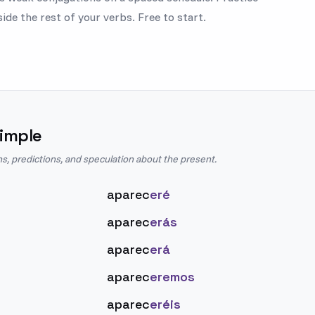
ide the rest of your verbs. Free to start.
imple
ns, predictions, and speculation about the present.
aparec
eré
aparec
erás
aparec
erá
aparec
eremos
aparec
eréis