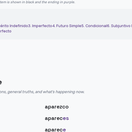
stem is shown in black and the ending in purple.
érito Indefinido
3
.
Imperfecto
4
.
Futuro Simple
5
.
Condicional
6
.
Subjuntivo
rfecto
e
ions, general truths, and what's happening now.
aparezco
aparec
es
aparec
e