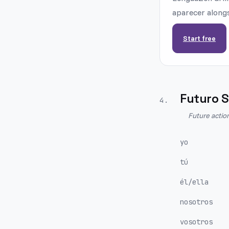
aparecer alongs
Start free
Futuro S
4
.
Future actio
yo
tú
él/ella
nosotros
vosotros