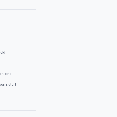
hold
ish, end
egin, start