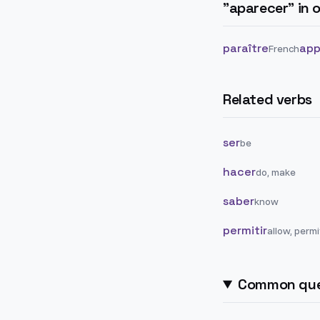
"
aparecer
" in
paraître
app
French
Related verbs
ser
be
hacer
do, make
saber
know
permitir
allow, permi
Common que