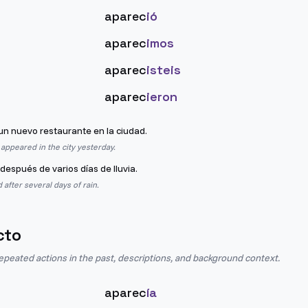
aparec
ió
aparec
imos
aparec
isteis
aparec
ieron
un nuevo restaurante en la ciudad.
appeared in the city yesterday.
después de varios días de lluvia.
after several days of rain.
cto
epeated actions in the past, descriptions, and background context.
aparec
ía