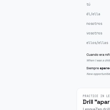
tú
él/ella
nosotros
vosotros
ellos/ellas
Cuando era niñ
When I was a child
Siempre
apare
New opportunities
PRACTICE IN L
Drill "apar
LenguaZen drill