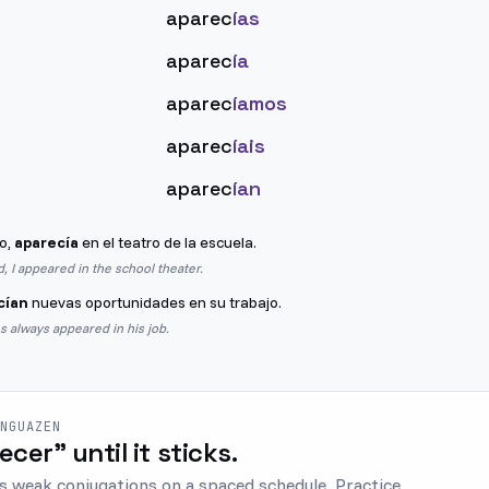
aparec
ías
aparec
ía
aparec
íamos
aparec
íais
aparec
ían
o,
aparecía
en el teatro de la escuela.
, I appeared in the school theater.
cían
nuevas oportunidades en su trabajo.
 always appeared in his job.
ENGUAZEN
ecer" until it sticks.
s weak conjugations on a spaced schedule. Practice