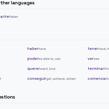
 other languages
arire
Italian
haber
tener
have
have, 
poder
ver
be able to, can
see
querer
terminar
want, love
fin
conseguir
comenzar
t
get, achieve, obtain
b
stions