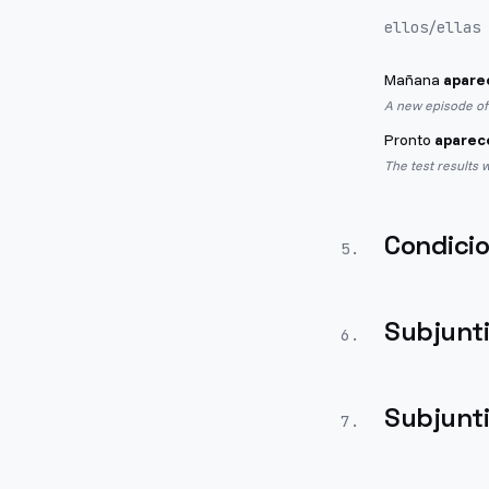
ellos/ellas
Mañana
apare
A new episode of 
Pronto
aparec
The test results w
Condicio
5
.
Subjunt
6
.
Subjunt
7
.