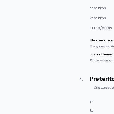
nosotros
vosotros
ellos/ellas
Ella
aparece
en
She appears at t
Los problemas
Problems always 
Pretérit
2
.
Completed act
yo
tú