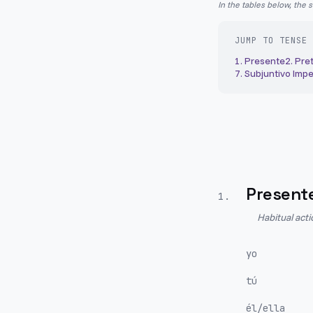
In the tables below, the 
JUMP TO TENSE
1
.
Presente
2
.
Pret
7
.
Subjuntivo Impe
Present
1
.
Habitual act
yo
tú
él/ella