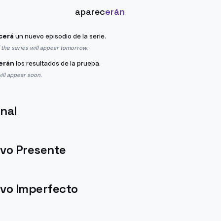
aparec
erán
cerá
un nuevo episodio de la serie.
the series will appear tomorrow.
erán
los resultados de la prueba.
ill appear soon.
nal
ivo Presente
ivo Imperfecto