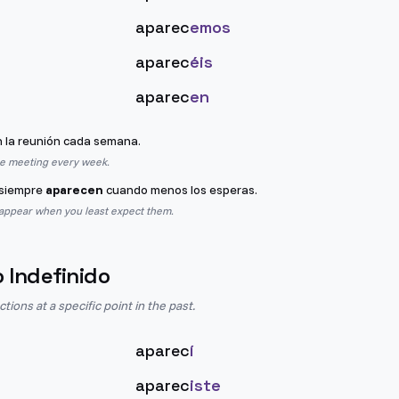
aparec
emos
aparec
éis
aparec
en
 la reunión cada semana.
he meeting every week.
 siempre
aparecen
cuando menos los esperas.
appear when you least expect them.
o Indefinido
ions at a specific point in the past.
aparec
í
aparec
iste