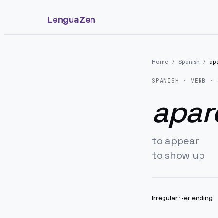
LenguaZen
Home
/
Spanish
/
ap
SPANISH
· VERB · 
apar
to appear
to show up
Irregular
·
-er ending