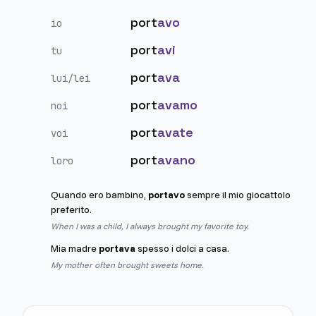
port
avo
io
port
avi
tu
port
ava
lui/lei
port
avamo
noi
port
avate
voi
port
avano
loro
Quando ero bambino,
portavo
sempre il mio giocattolo
preferito.
When I was a child, I always brought my favorite toy.
Mia madre
portava
spesso i dolci a casa.
My mother often brought sweets home.