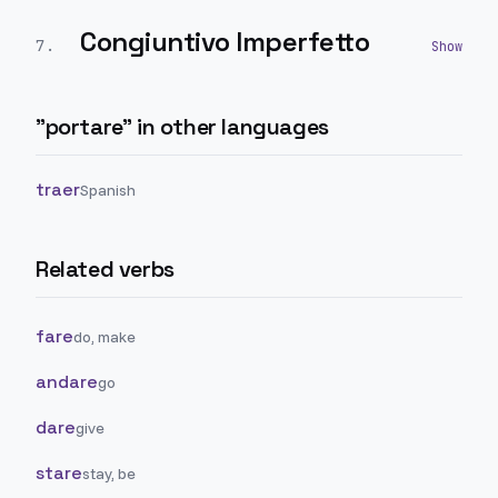
Congiuntivo Imperfetto
7
.
"
portare
" in other languages
traer
Spanish
Related verbs
fare
do, make
andare
go
dare
give
stare
stay, be