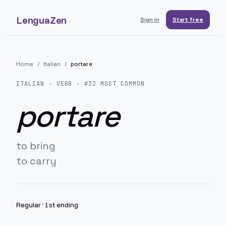
LenguaZen
Sign in
Start free
Home
/
Italian
/
portare
ITALIAN
· VERB · #
32
MOST COMMON
portare
to bring
to carry
Regular
·
1st ending