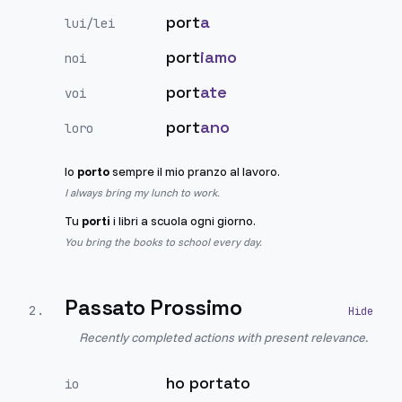
port
a
lui/lei
port
iamo
noi
port
ate
voi
port
ano
loro
Io
porto
sempre il mio pranzo al lavoro.
I always bring my lunch to work.
Tu
porti
i libri a scuola ogni giorno.
You bring the books to school every day.
Passato Prossimo
2
.
Recently completed actions with present relevance.
ho portato
io