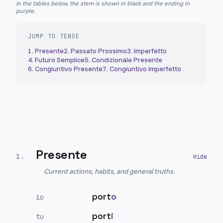
In the tables below, the stem is shown in black and the ending in
purple.
JUMP TO TENSE
1
.
Presente
2
.
Passato Prossimo
3
.
Imperfetto
4
.
Futuro Semplice
5
.
Condizionale Presente
6
.
Congiuntivo Presente
7
.
Congiuntivo Imperfetto
Presente
1
.
Current actions, habits, and general truths.
port
o
io
port
i
tu