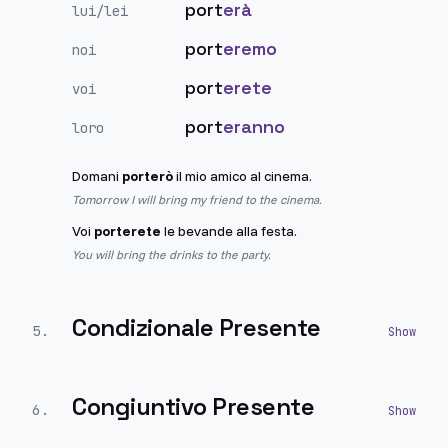
port
erà
lui/lei
port
eremo
noi
port
erete
voi
port
eranno
loro
Domani
porterò
il mio amico al cinema.
Tomorrow I will bring my friend to the cinema.
Voi
porterete
le bevande alla festa.
You will bring the drinks to the party.
Condizionale Presente
5
.
Congiuntivo Presente
6
.