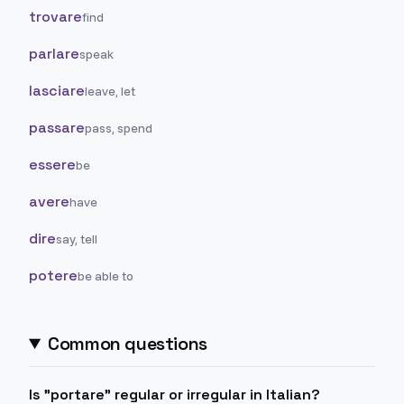
trovare
find
parlare
speak
lasciare
leave, let
passare
pass, spend
essere
be
avere
have
dire
say, tell
potere
be able to
Common questions
Is "portare" regular or irregular in Italian?