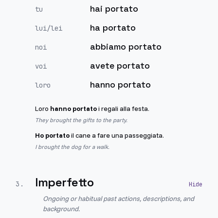
hai portato
tu
ha portato
lui/lei
abbiamo portato
noi
avete portato
voi
hanno portato
loro
Loro
hanno portato
i regali alla festa.
They brought the gifts to the party.
Ho portato
il cane a fare una passeggiata.
I brought the dog for a walk.
Imperfetto
3
.
Ongoing or habitual past actions, descriptions, and
background.