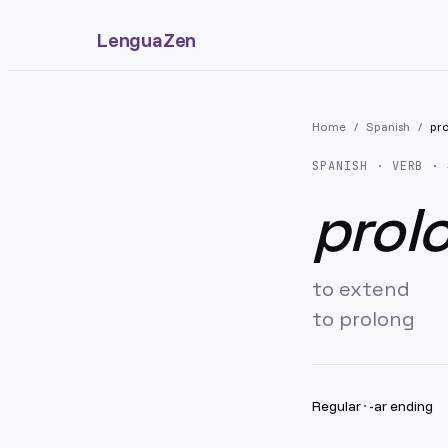
LenguaZen
Home
/
Spanish
/
pr
SPANISH
· VERB · 
prol
to extend
to prolong
Regular
·
-ar ending