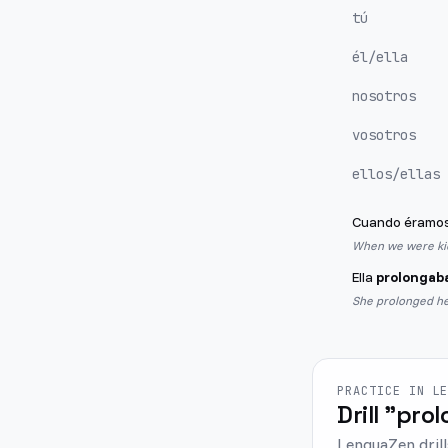
tú
él/ella
nosotros
vosotros
ellos/ellas
Cuando éramos
When we were kid
Ella
prolongab
She prolonged he
PRACTICE IN L
Drill "prol
LenguaZen drill