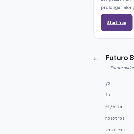
prolongar along
Start free
Futuro S
4
.
Future actio
yo
tú
él/ella
nosotros
vosotros