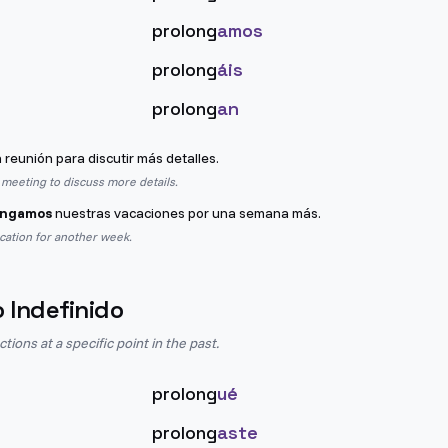
prolong
amos
prolong
áis
prolong
an
a reunión para discutir más detalles.
meeting to discuss more details.
ongamos
nuestras vacaciones por una semana más.
cation for another week.
o Indefinido
ions at a specific point in the past.
prolong
ué
prolong
aste