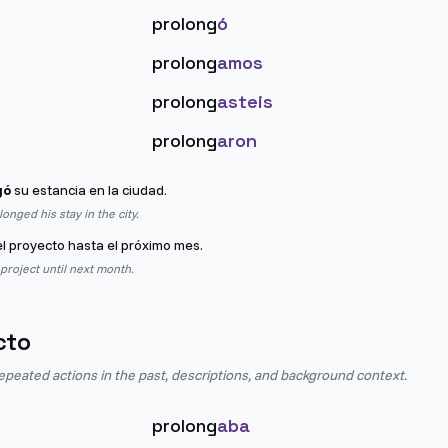
prolong
ó
prolong
amos
prolong
asteis
prolong
aron
gó
su estancia en la ciudad.
onged his stay in the city.
l proyecto hasta el próximo mes.
roject until next month.
cto
epeated actions in the past, descriptions, and background context.
prolong
aba