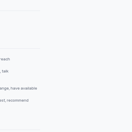
 reach
 talk
ange, have available
est, recommend