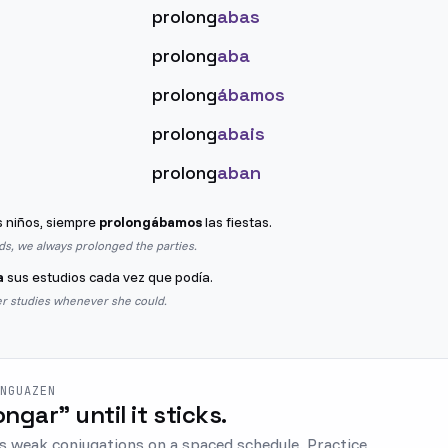
prolong
abas
prolong
aba
prolong
ábamos
prolong
abais
prolong
aban
 niños, siempre
prolongábamos
las fiestas.
s, we always prolonged the parties.
a
sus estudios cada vez que podía.
r studies whenever she could.
ENGUAZEN
ongar" until it sticks.
s weak conjugations on a spaced schedule. Practice