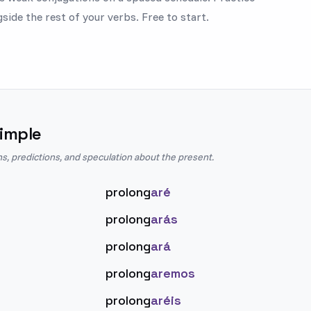
side the rest of your verbs. Free to start.
imple
ns, predictions, and speculation about the present.
prolong
aré
prolong
arás
prolong
ará
prolong
aremos
prolong
aréis