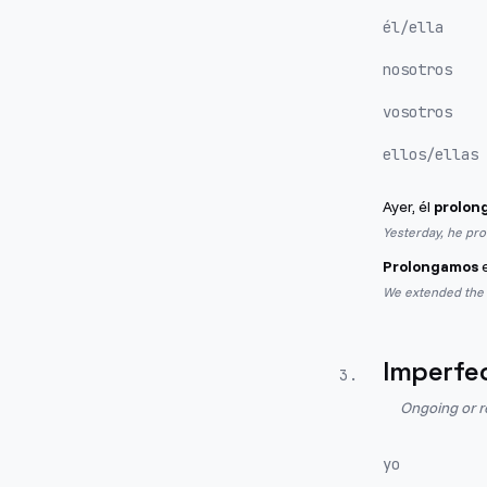
él/ella
nosotros
vosotros
ellos/ellas
Ayer, él
prolon
Yesterday, he prol
Prolongamos
e
We extended the p
Imperfe
3
.
Ongoing or r
yo