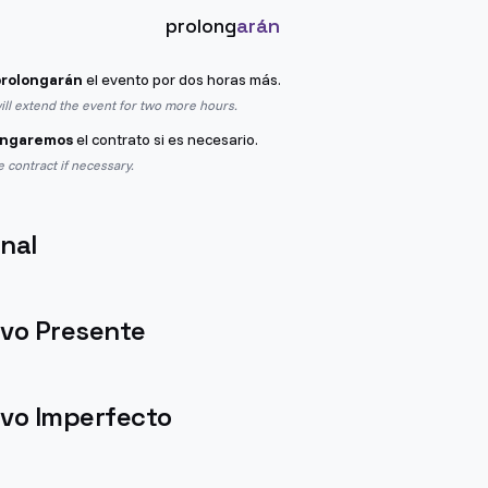
prolong
arán
prolongarán
el evento por dos horas más.
ll extend the event for two more hours.
ongaremos
el contrato si es necesario.
e contract if necessary.
nal
ivo Presente
ivo Imperfecto