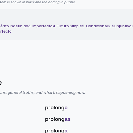
stem is shown in black and the ending in purple.
érito Indefinido
3
.
Imperfecto
4
.
Futuro Simple
5
.
Condicional
6
.
Subjuntivo
rfecto
e
ions, general truths, and what's happening now.
prolong
o
prolong
as
prolong
a