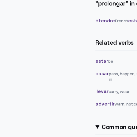
"
prolongar
" i
étendre
est
French
Related verbs
estar
be
pasar
pass, happen,
in
llevar
carry, wear
advertir
warn, notic
Common que