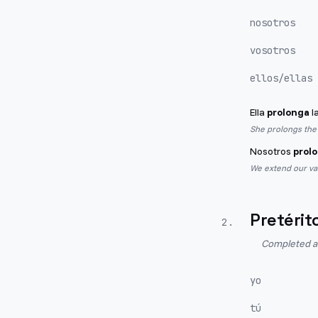
nosotros
vosotros
ellos/ellas
Ella
prolonga
l
She prolongs the 
Nosotros
prol
We extend our va
Pretérit
2
.
Completed act
yo
tú