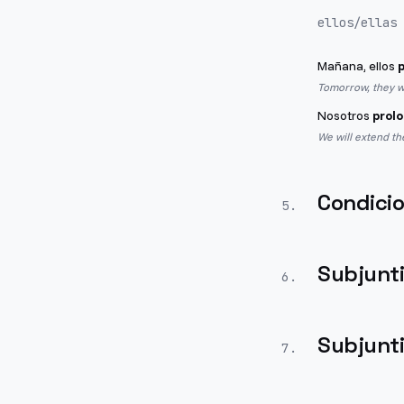
ellos/ellas
Mañana, ellos
Tomorrow, they wi
Nosotros
prol
We will extend th
Condicio
5
.
Subjunt
6
.
Subjunt
7
.