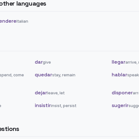
n other languages
endere
Italian
dar
llegar
give
arrive,
quedar
hablar
 spend, come
stay, remain
speak,
dejar
disponer
leave, let
arr
insistir
sugerir
e
insist, persist
sugg
stions