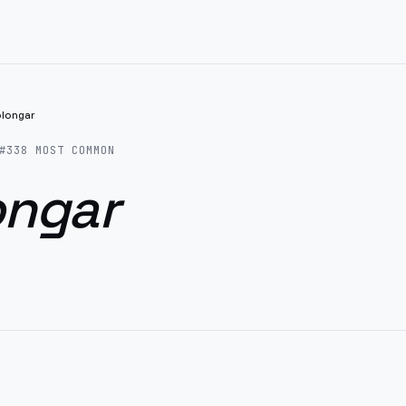
olongar
#
338
MOST COMMON
ongar