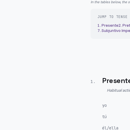
In the tables below, the 
JUMP TO TENSE
1
.
Presente
2
.
Pret
7
.
Subjuntivo Impe
Present
1
.
Habitual act
yo
tú
él/ella