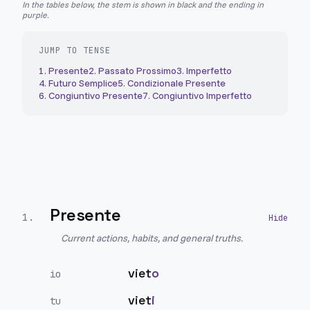
In the tables below, the stem is shown in black and the ending in
purple.
JUMP TO TENSE
1
.
Presente
2
.
Passato Prossimo
3
.
Imperfetto
4
.
Futuro Semplice
5
.
Condizionale Presente
6
.
Congiuntivo Presente
7
.
Congiuntivo Imperfetto
Presente
1
.
Current actions, habits, and general truths.
viet
o
io
viet
i
tu