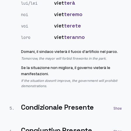
viet
terà
lui/lei
viet
teremo
noi
viet
terete
voi
viet
teranno
loro
Domani, il sindaco vieterà il fuoco d'artificio nel parco.
Tomorrow, the mayor will forbid fireworks in the park.
Se la situazione non migliora, il governo vieterà le
manifestazioni.
If the situation doesn't improve, the government will prohibit
demonstrations.
Condizionale Presente
5
.
Congiuntivo Presente