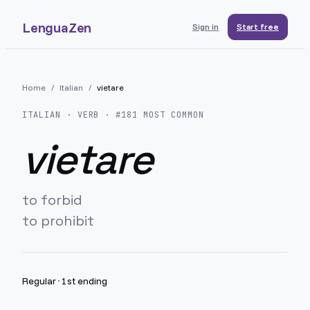
LenguaZen
Sign in
Start free
Home
/
Italian
/
vietare
ITALIAN
· VERB · #
181
MOST COMMON
vietare
to forbid
to prohibit
Regular
·
1st ending