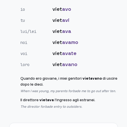
viet
avo
io
viet
avi
tu
viet
ava
lui/lei
viet
avamo
noi
viet
avate
voi
viet
avano
loro
Quando ero giovane, i miei genitori
vietavano
di uscire
dopo le dieci.
When I was young, my parents forbade me to go out after ten.
Il direttore
vietava
l'ingresso agli estranei.
The director forbade entry to outsiders.