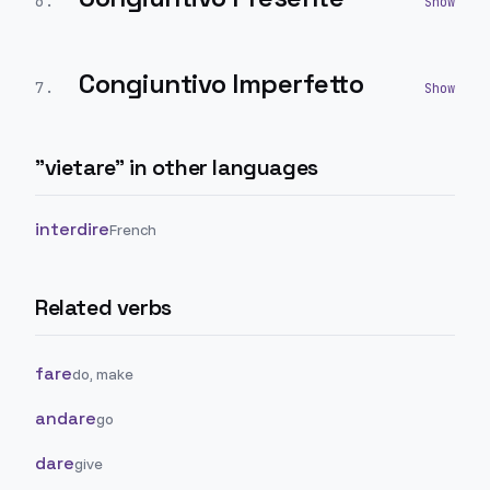
6
.
Congiuntivo Imperfetto
7
.
"
vietare
" in other languages
interdire
French
Related verbs
fare
do, make
andare
go
dare
give