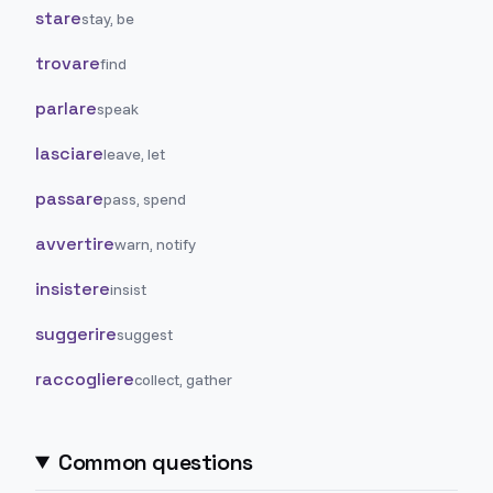
stare
stay, be
trovare
find
parlare
speak
lasciare
leave, let
passare
pass, spend
avvertire
warn, notify
insistere
insist
suggerire
suggest
raccogliere
collect, gather
Common questions