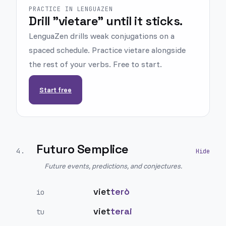
PRACTICE IN LENGUAZEN
Drill "vietare" until it sticks.
LenguaZen drills weak conjugations on a
spaced schedule. Practice vietare alongside
the rest of your verbs. Free to start.
Start free
Futuro Semplice
4
.
Future events, predictions, and conjectures.
viet
terò
io
viet
terai
tu