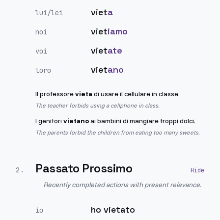
viet
a
lui/lei
viet
iamo
noi
viet
ate
voi
viet
ano
loro
Il professore
vieta
di usare il cellulare in classe.
The teacher forbids using a cellphone in class.
I genitori
vietano
ai bambini di mangiare troppi dolci.
The parents forbid the children from eating too many sweets.
Passato Prossimo
2
.
Recently completed actions with present relevance.
ho vietato
io