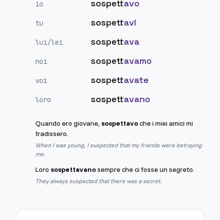
sospett
avo
io
sospett
avi
tu
sospett
ava
lui/lei
sospett
avamo
noi
sospett
avate
voi
sospett
avano
loro
Quando ero giovane,
sospettavo
che i miei amici mi
tradissero.
When I was young, I suspected that my friends were betraying
me.
Loro
sospettavano
sempre che ci fosse un segreto.
They always suspected that there was a secret.