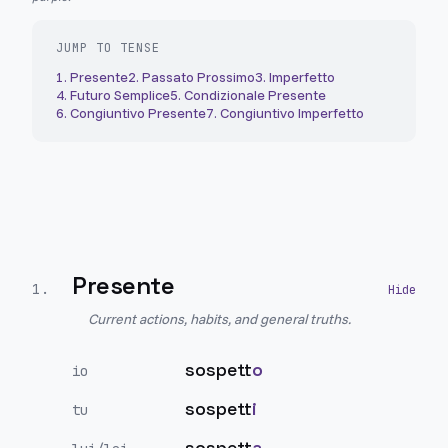
JUMP TO TENSE
1
.
Presente
2
.
Passato Prossimo
3
.
Imperfetto
4
.
Futuro Semplice
5
.
Condizionale Presente
6
.
Congiuntivo Presente
7
.
Congiuntivo Imperfetto
Presente
1
.
Current actions, habits, and general truths.
sospett
o
io
sospett
i
tu
sospett
a