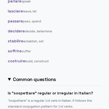
parlare
speak
lasciare
leave, let
passare
pass, spend
decidere
decide, determine
stabilire
establish, set
soffrire
suffer
costruire
build, construct
Common questions
Is "sospettare" regular or irregular in Italian?
"sospettare" is a regular 1st verb in Italian. It follows the
standard conjugation pattern for 1st verbs.