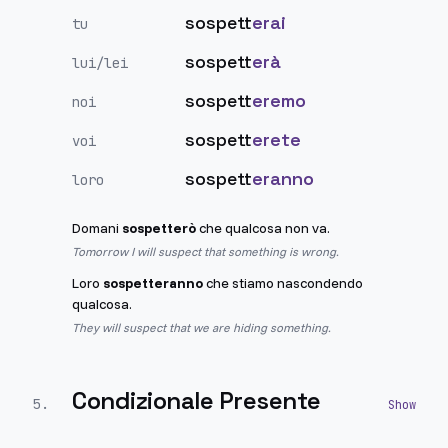
sospett
erai
tu
sospett
erà
lui/lei
sospett
eremo
noi
sospett
erete
voi
sospett
eranno
loro
Domani
sospetterò
che qualcosa non va.
Tomorrow I will suspect that something is wrong.
Loro
sospetteranno
che stiamo nascondendo
qualcosa.
They will suspect that we are hiding something.
Condizionale Presente
5
.