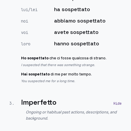
ha sospettato
lui/lei
abbiamo sospettato
noi
avete sospettato
voi
hanno sospettato
loro
Ho sospettato
che ci fosse qualcosa di strano.
I suspected that there was something strange.
Hai sospettato
di me per molto tempo.
You suspected me for a long time.
Imperfetto
3
.
Ongoing or habitual past actions, descriptions, and
background.