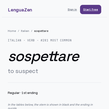
LenguaZen
Sign in
Start free
Home
/
Italian
/
sospettare
ITALIAN
· VERB · #
281
MOST COMMON
sospettare
to suspect
Regular
·
1st ending
In the tables below, the stem is shown in black and the ending in
purple.