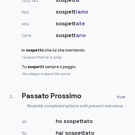
lui/lei
sospett
iamo
noi
sospett
ate
voi
sospett
ano
loro
Io
sospetto
che lui stia mentendo.
I suspect that he is lying.
Tu
sospetti
sempre il peggio.
You always suspect the worst.
Passato Prossimo
2
.
Recently completed actions with present relevance.
ho sospettato
io
hai sospettato
tu