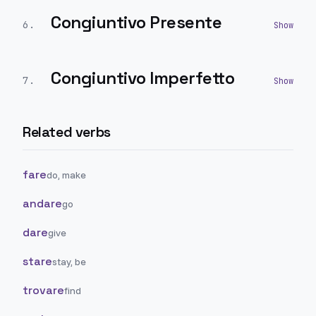
Congiuntivo Presente
6
.
Congiuntivo Imperfetto
7
.
Related verbs
fare
do, make
andare
go
dare
give
stare
stay, be
trovare
find