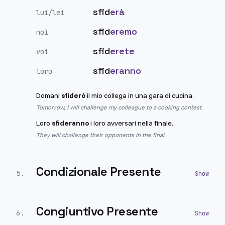
sfid
erà
lui/lei
sfid
eremo
noi
sfid
erete
voi
sfid
eranno
loro
Domani
sfiderò
il mio collega in una gara di cucina.
Tomorrow, I will challenge my colleague to a cooking contest.
Loro
sfideranno
i loro avversari nella finale.
They will challenge their opponents in the final.
Condizionale Presente
5
.
Congiuntivo Presente
6
.