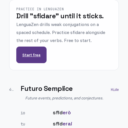
PRACTICE IN LENGUAZEN
Drill "sfidare" until it sticks.
LenguaZen drills weak conjugations on a
spaced schedule. Practice sfidare alongside
the rest of your verbs. Free to start.
Start free
Futuro Semplice
4
.
Future events, predictions, and conjectures.
sfid
erò
io
sfid
erai
tu