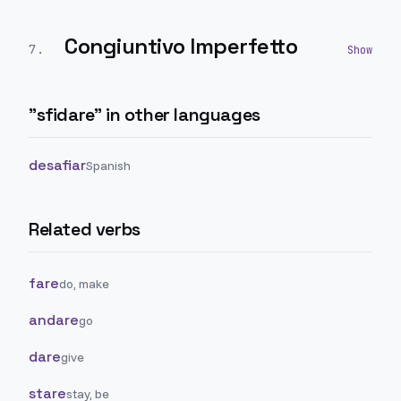
Congiuntivo Imperfetto
7
.
"
sfidare
" in other languages
desafiar
Spanish
Related verbs
fare
do, make
andare
go
dare
give
stare
stay, be