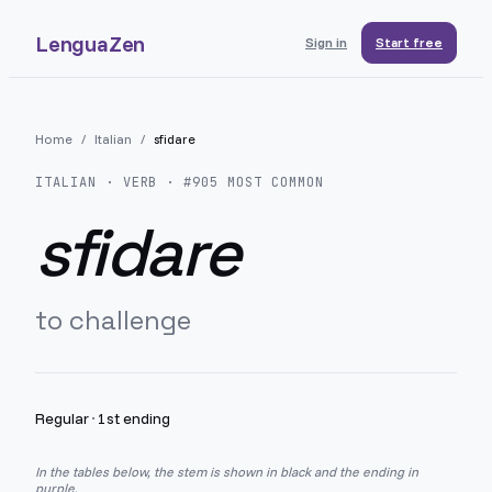
LenguaZen
Sign in
Start free
Home
/
Italian
/
sfidare
ITALIAN
· VERB · #
905
MOST COMMON
sfidare
to challenge
Regular
·
1st ending
In the tables below, the stem is shown in black and the ending in
purple.