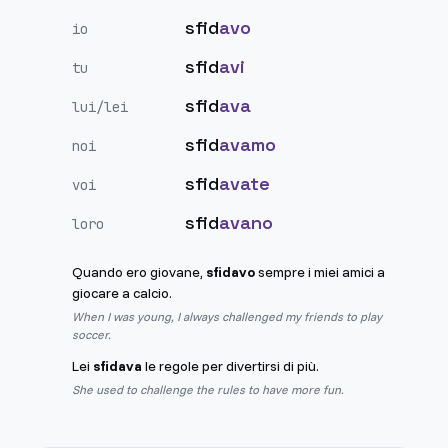
sfid
avo
io
sfid
avi
tu
sfid
ava
lui/lei
sfid
avamo
noi
sfid
avate
voi
sfid
avano
loro
Quando ero giovane,
sfidavo
sempre i miei amici a
giocare a calcio.
When I was young, I always challenged my friends to play
soccer.
Lei
sfidava
le regole per divertirsi di più.
She used to challenge the rules to have more fun.