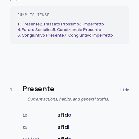
JUMP TO TENSE
1
.
Presente
2
.
Passato Prossimo
3
.
Imperfetto
4
.
Futuro Semplice
5
.
Condizionale Presente
6
.
Congiuntivo Presente
7
.
Congiuntivo Imperfetto
Presente
1
.
Current actions, habits, and general truths.
sfid
o
io
sfid
i
tu
sfid
a