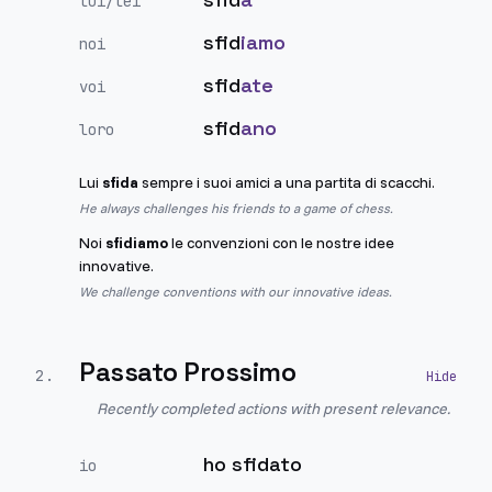
lui/lei
sfid
iamo
noi
sfid
ate
voi
sfid
ano
loro
Lui
sfida
sempre i suoi amici a una partita di scacchi.
He always challenges his friends to a game of chess.
Noi
sfidiamo
le convenzioni con le nostre idee
innovative.
We challenge conventions with our innovative ideas.
Passato Prossimo
2
.
Recently completed actions with present relevance.
ho sfidato
io