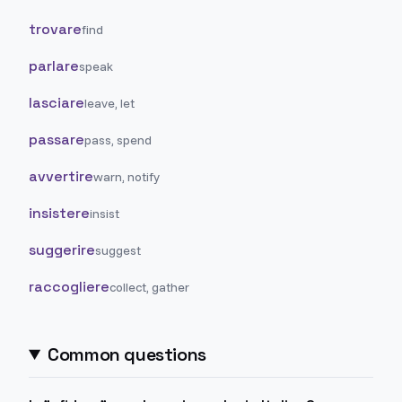
trovare
find
parlare
speak
lasciare
leave, let
passare
pass, spend
avvertire
warn, notify
insistere
insist
suggerire
suggest
raccogliere
collect, gather
Common questions