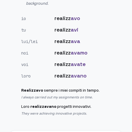
background.
realizz
avo
io
realizz
avi
tu
realizz
ava
lui/lei
realizz
avamo
noi
realizz
avate
voi
realizz
avano
loro
Realizzavo
sempre i miei compiti in tempo.
I always carried out my assignments on time.
Loro
realizzavano
progetti innovativi.
They were achieving innovative projects.