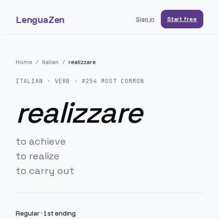
LenguaZen
Sign in
Start free
Home
/
Italian
/
realizzare
ITALIAN
· VERB · #
254
MOST COMMON
realizzare
to achieve
to realize
to carry out
Regular
·
1st ending