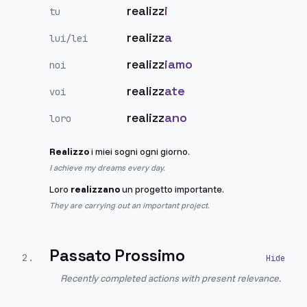
realizz
i
tu
realizz
a
lui/lei
realizz
iamo
noi
realizz
ate
voi
realizz
ano
loro
Realizzo
i miei sogni ogni giorno.
I achieve my dreams every day.
Loro
realizzano
un progetto importante.
They are carrying out an important project.
Passato Prossimo
2
.
Recently completed actions with present relevance.