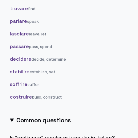
trovare
find
parlare
speak
lasciare
leave, let
passare
pass, spend
decidere
decide, determine
stabilire
establish, set
soffrire
suffer
costruire
build, construct
Common questions
Is "realizzare" regular or irregular in Italian?