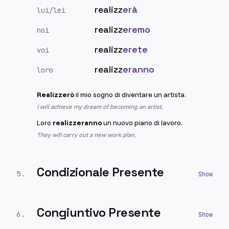
realizz
erà
lui/lei
realizz
eremo
noi
realizz
erete
voi
realizz
eranno
loro
Realizzerò
il mio sogno di diventare un artista.
I will achieve my dream of becoming an artist.
Loro
realizzeranno
un nuovo piano di lavoro.
They will carry out a new work plan.
Condizionale Presente
5
.
Congiuntivo Presente
6
.