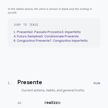
In the tables below, the stem is shown in black and the ending in
purple.
JUMP TO TENSE
1
.
Presente
2
.
Passato Prossimo
3
.
Imperfetto
4
.
Futuro Semplice
5
.
Condizionale Presente
6
.
Congiuntivo Presente
7
.
Congiuntivo Imperfetto
Presente
1
.
Current actions, habits, and general truths.
realizz
o
io