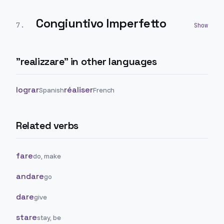
Congiuntivo Imperfetto
7
.
"
realizzare
" in other languages
lograr
réaliser
Spanish
French
Related verbs
fare
do, make
andare
go
dare
give
stare
stay, be