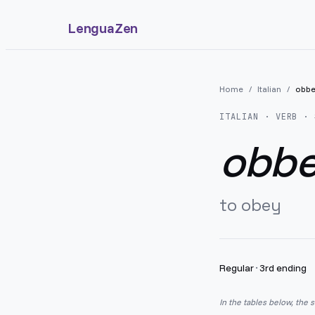
LenguaZen
Home
/
Italian
/
obbe
ITALIAN
· VERB · 
obbe
to obey
Regular
·
3rd ending
In the tables below, the 