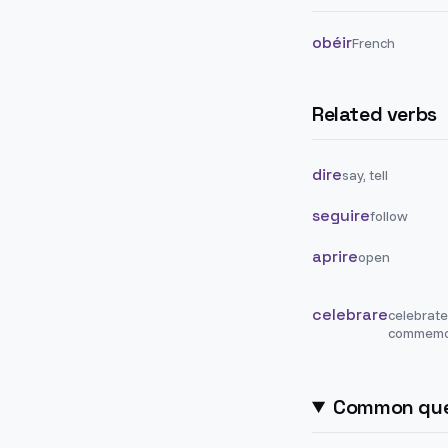
obéir
French
Related verbs
dire
say, tell
seguire
follow
aprire
open
celebrare
celebrate
commemo
Common que