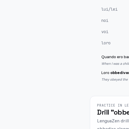
lui/lei
noi
voi
loro
Quando ero ba
When I was a chil
Loro
obbediva
They obeyed the 
PRACTICE IN L
Drill "obbe
LenguaZen drill
obbedire alongs