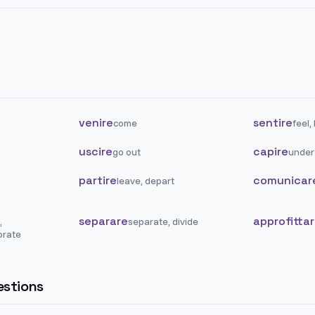
venire
sentire
come
feel,
uscire
capire
go out
under
partire
comunicar
leave, depart
separare
approfitta
,
separate, divide
rate
stions