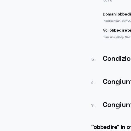
loro
Domani
obbedi
Tomorrow I will o
Voi
obbediret
You will obey the
Condizio
5
.
Congiun
6
.
Congiunt
7
.
"
obbedire
" in 