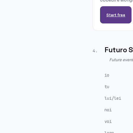
Start free
Futuro 
4
.
Future event
io
tu
lui/lei
noi
voi