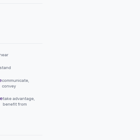
 hear
stand
e
communicate,
convey
re
take advantage,
benefit from