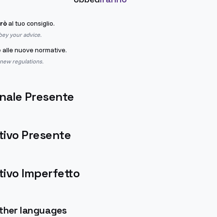
rò
al tuo consiglio.
bey your advice.
e
alle nuove normative.
 new regulations.
nale Presente
tivo Presente
ivo Imperfetto
other languages