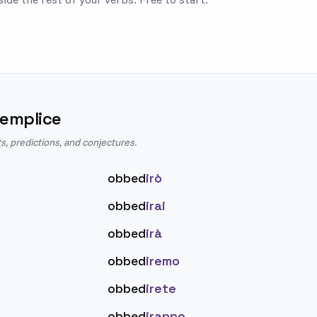
Semplice
s, predictions, and conjectures.
obbed
irò
obbed
irai
obbed
irà
obbed
iremo
obbed
irete
obbed
iranno