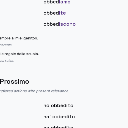
obbed
iamo
obbed
ite
obbed
iscono
mpre ai miei genitori.
parents.
le regole della scuola.
ol rules.
 Prossimo
pleted actions with present relevance.
ho obbedito
hai obbedito
ha obbedito