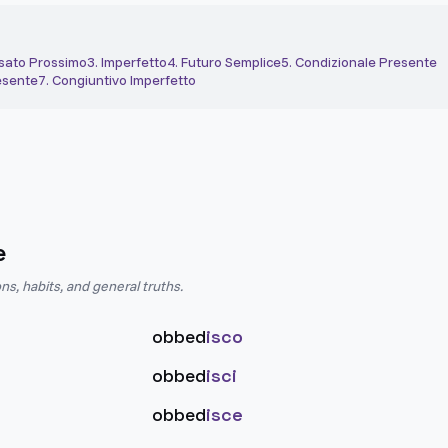
sato Prossimo
3
.
Imperfetto
4
.
Futuro Semplice
5
.
Condizionale Presente
esente
7
.
Congiuntivo Imperfetto
e
ns, habits, and general truths.
obbed
isco
obbed
isci
obbed
isce