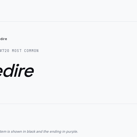
dire
#
720
MOST COMMON
dire
stem is shown in black and the ending in purple.