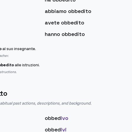
abbiamo obbedito
avete obbedito
hanno obbedito
o
al suo insegnante.
acher.
bbedito
alle istruzioni.
structions.
tto
abitual past actions, descriptions, and background.
obbed
ivo
obbed
ivi