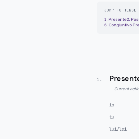
JUMP TO TENSE
1
.
Presente
2
.
Pas
6
.
Congiuntivo Pr
Present
1
.
Current actio
io
tu
lui/lei