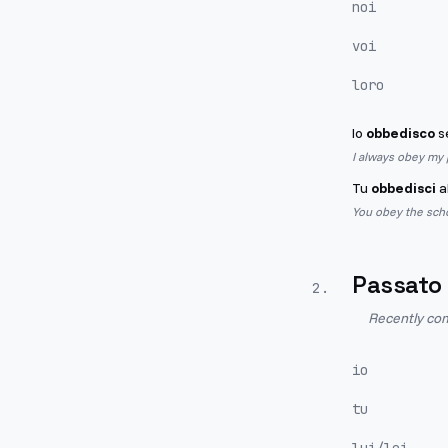
noi
voi
loro
Io
obbedisco
se
I always obey my 
Tu
obbedisci
al
You obey the scho
Passato
2
.
Recently com
io
tu