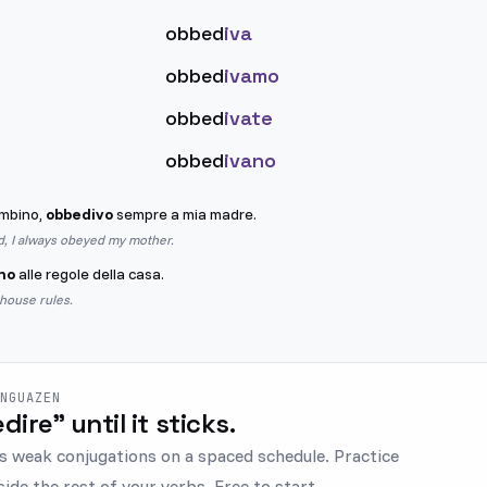
obbed
iva
obbed
ivamo
obbed
ivate
obbed
ivano
mbino,
obbedivo
sempre a mia madre.
d, I always obeyed my mother.
no
alle regole della casa.
house rules.
ENGUAZEN
dire" until it sticks.
s weak conjugations on a spaced schedule. Practice
ide the rest of your verbs. Free to start.