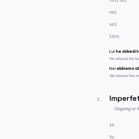
lui/lei
noi
voi
loro
Lui
ha obbedit
He obeyed his te
Noi
abbiamo o
We obeyed the in
Imperfe
3
.
Ongoing or h
io
tu