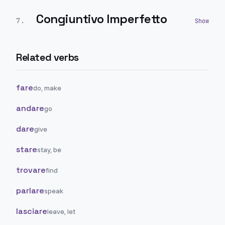
Congiuntivo Imperfetto
7
.
Related verbs
fare
do, make
andare
go
dare
give
stare
stay, be
trovare
find
parlare
speak
lasciare
leave, let