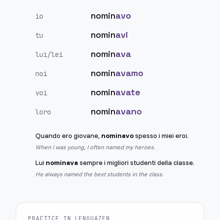
nomin
avo
io
nomin
avi
tu
nomin
ava
lui/lei
nomin
avamo
noi
nomin
avate
voi
nomin
avano
loro
Quando ero giovane,
nominavo
spesso i miei eroi.
When I was young, I often named my heroes.
Lui
nominava
sempre i migliori studenti della classe.
He always named the best students in the class.
PRACTICE IN LENGUAZEN