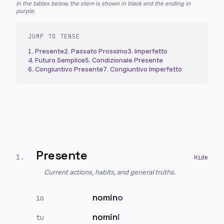
In the tables below, the stem is shown in black and the ending in
purple.
JUMP TO TENSE
1
.
Presente
2
.
Passato Prossimo
3
.
Imperfetto
4
.
Futuro Semplice
5
.
Condizionale Presente
6
.
Congiuntivo Presente
7
.
Congiuntivo Imperfetto
Presente
1
.
Current actions, habits, and general truths.
nomin
o
io
nomin
i
tu