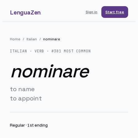
LenguaZen
Sign in
Start free
Home
/
Italian
/
nominare
ITALIAN
· VERB · #
381
MOST COMMON
nominare
to name
to appoint
Regular
·
1st ending