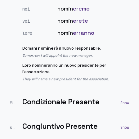
nomin
eremo
noi
nomin
erete
voi
nomin
erranno
loro
Domani
nominerò
il nuovo responsabile.
Tomorrow I will appoint the new manager.
Loro nomineranno un nuovo presidente per
l'associazione.
They will name a new president for the association.
Condizionale Presente
5
.
Congiuntivo Presente
6
.