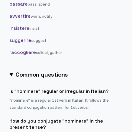
passare
pass, spend
avvertire
warn, notify
insistere
insist
suggerire
suggest
raccogliere
collect, gather
Common questions
Is "nominare" regular or irregular in Italian?
"nominare" is a regular 1st verb in Italian. It follows the
standard conjugation pattern for 1st verbs.
How do you conjugate "nominare" in the
present tense?