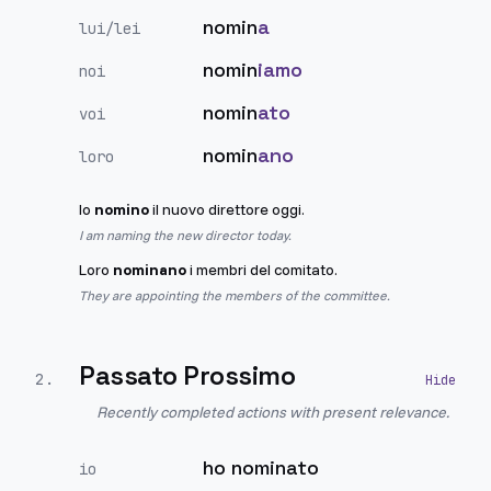
nomin
a
lui/lei
nomin
iamo
noi
nomin
ato
voi
nomin
ano
loro
Io
nomino
il nuovo direttore oggi.
I am naming the new director today.
Loro
nominano
i membri del comitato.
They are appointing the members of the committee.
Passato Prossimo
2
.
Recently completed actions with present relevance.
ho nominato
io