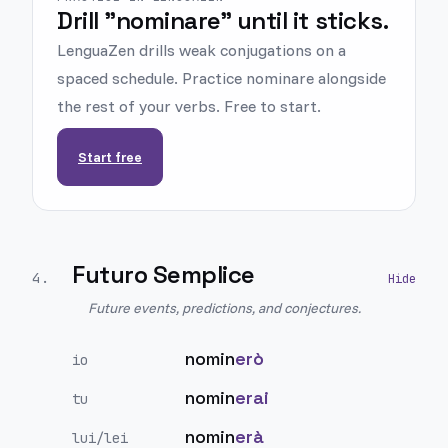
Drill "nominare" until it sticks.
LenguaZen drills weak conjugations on a
spaced schedule. Practice nominare alongside
the rest of your verbs. Free to start.
Start free
Futuro Semplice
4
.
Future events, predictions, and conjectures.
nomin
erò
io
nomin
erai
tu
nomin
erà
lui/lei