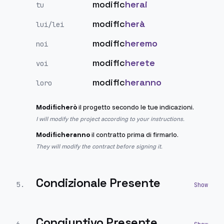
modific
herai
tu
modific
herà
lui/lei
modific
heremo
noi
modific
herete
voi
modific
heranno
loro
Modificherò
il progetto secondo le tue indicazioni.
I will modify the project according to your instructions.
Modificheranno
il contratto prima di firmarlo.
They will modify the contract before signing it.
Condizionale Presente
5
.
Congiuntivo Presente