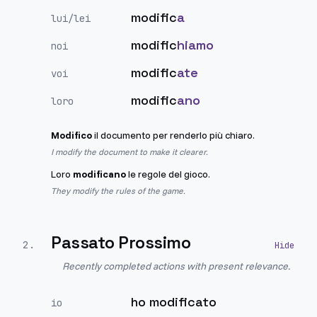
modific
a
lui/lei
modific
hiamo
noi
modific
ate
voi
modific
ano
loro
Modifico
il documento per renderlo più chiaro.
I modify the document to make it clearer.
Loro
modificano
le regole del gioco.
They modify the rules of the game.
Passato Prossimo
2
.
Recently completed actions with present relevance.
ho modificato
io