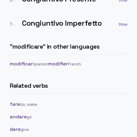
6
.
Congiuntivo Imperfetto
7
.
"
modificare
" in other languages
modificar
modifier
Spanish
French
Related verbs
fare
do, make
andare
go
dare
give