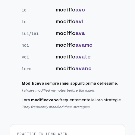
modific
avo
io
modific
avi
tu
modific
ava
lui/lei
modific
avamo
noi
modific
avate
voi
modific
avano
loro
Modificavo
sempre i miei appunti prima dell'esame.
I always modified my notes before the exam.
Loro
modificavano
frequentemente le loro strategie.
They frequently modified their strategies.
PRACTICE IN LENGUAZEN