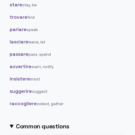
stare
stay, be
trovare
find
parlare
speak
lasciare
leave, let
passare
pass, spend
avvertire
warn, notify
insistere
insist
suggerire
suggest
raccogliere
collect, gather
Common questions