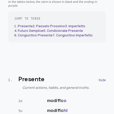
In the tables below, the stem is shown in black and the ending in
purple.
JUMP TO TENSE
1
.
Presente
2
.
Passato Prossimo
3
.
Imperfetto
4
.
Futuro Semplice
5
.
Condizionale Presente
6
.
Congiuntivo Presente
7
.
Congiuntivo Imperfetto
Presente
1
.
Current actions, habits, and general truths.
modific
o
io
modific
hi
tu