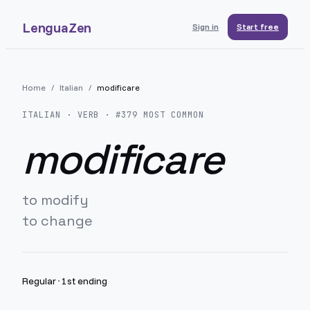
LenguaZen
Sign in
Start free
Home
/
Italian
/
modificare
ITALIAN
· VERB · #
379
MOST COMMON
modificare
to modify
to change
Regular
·
1st ending