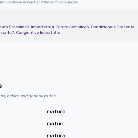
stem is shown in black and the ending in purple.
sato Prossimo
3
.
Imperfetto
4
.
Futuro Semplice
5
.
Condizionale Presente
esente
7
.
Congiuntivo Imperfetto
e
ns, habits, and general truths.
matur
ò
matur
i
matur
a