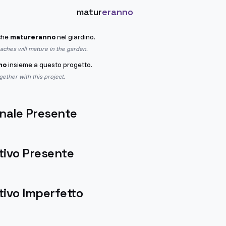
matur
eranno
che
matureranno
nel giardino.
ches will mature in the garden.
mo
insieme a questo progetto.
gether with this project.
nale Presente
tivo Presente
ivo Imperfetto