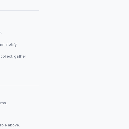
k
rn, notify
e
collect, gather
erbs.
table above.