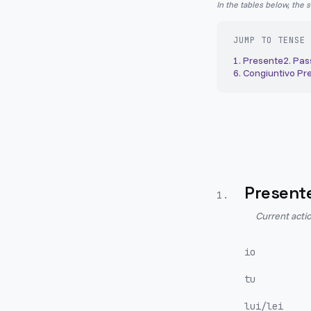
In the tables below, the 
JUMP TO TENSE
1
.
Presente
2
.
Pas
6
.
Congiuntivo Pr
Present
1
.
Current actio
io
tu
lui/lei