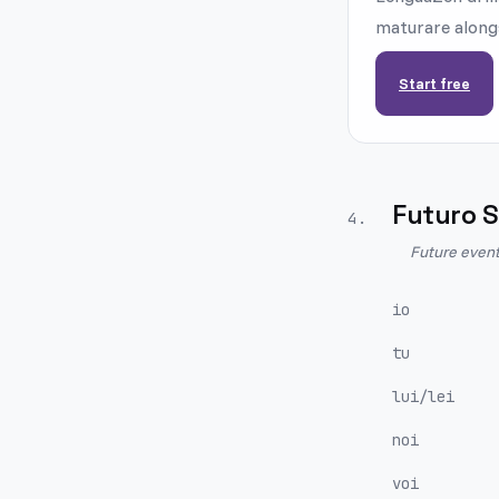
maturare alongs
Start free
Futuro 
4
.
Future event
io
tu
lui/lei
noi
voi