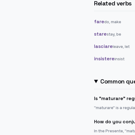
Related verbs
fare
do, make
stare
stay, be
lasciare
leave, let
insistere
insist
Common que
Is "maturare" regu
"maturare" is a regular
How do you conju
In the Presente, "mat