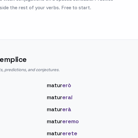
ide the rest of your verbs. Free to start.
Semplice
s, predictions, and conjectures.
matur
erò
matur
erai
matur
erà
matur
eremo
matur
erete