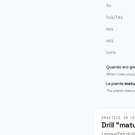
tu
lui/lei
noi
voi
loro
Quando ero gi
When I was young,
Le piante
matu
The plants matur
PRACTICE IN L
Drill "matu
LenguaZen drill