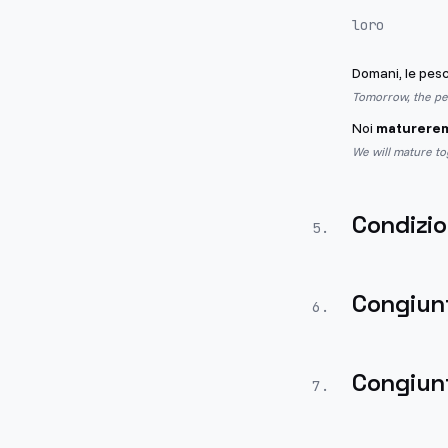
loro
Domani, le pes
Tomorrow, the pea
Noi
maturere
We will mature to
Condizio
5
.
Congiun
6
.
Congiunt
7
.