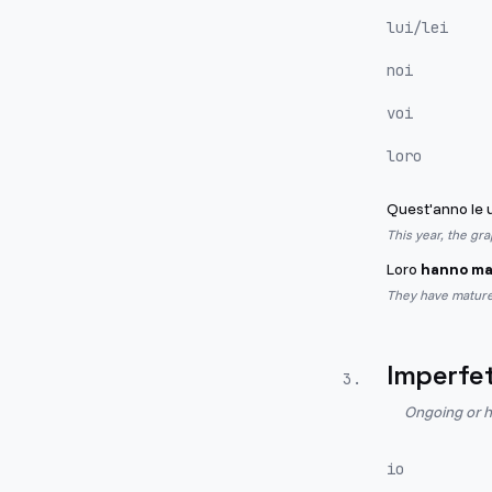
lui/lei
noi
voi
loro
Quest'anno le
This year, the gr
Loro
hanno ma
They have mature
Imperfe
3
.
Ongoing or h
io