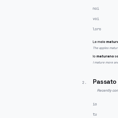
noi
voi
loro
Le mele
matur
The apples mature
Io
maturano
se
I mature more an
Passato
2
.
Recently com
io
tu