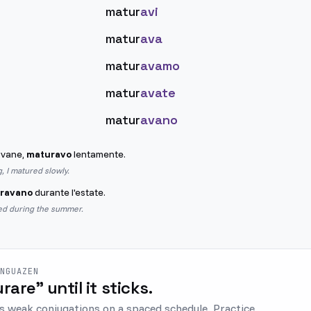
matur
avi
matur
ava
matur
avamo
matur
avate
matur
avano
ovane,
maturavo
lentamente.
 I matured slowly.
ravano
durante l'estate.
ed during the summer.
ENGUAZEN
rare" until it sticks.
s weak conjugations on a spaced schedule. Practice