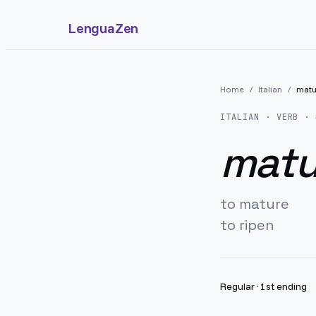
LenguaZen
Home
/
Italian
/
matu
ITALIAN
· VERB · 
matu
to mature
to ripen
Regular
·
1st ending