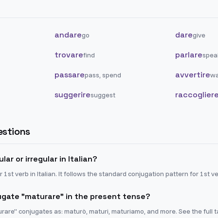
andare
dare
go
give
trovare
parlare
find
spea
passare
avvertire
pass, spend
wa
suggerire
raccoglier
suggest
stions
lar or irregular in Italian?
 1st verb in Italian. It follows the standard conjugation pattern for 1st v
gate "maturare" in the present tense?
urare" conjugates as: maturò, maturi, maturiamo, and more. See the full 