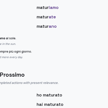
matur
iamo
matur
ate
matur
ano
ano
al sole.
 in the sun.
mpre più ogni giorno.
d more every day.
 Prossimo
pleted actions with present relevance.
ho maturato
hai maturato