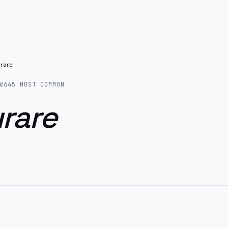
rare
#
645
MOST COMMON
rare