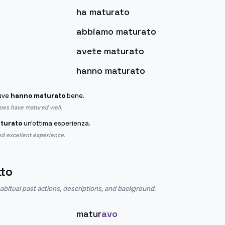
ha maturato
abbiamo maturato
avete maturato
hanno maturato
 uve
hanno maturato
bene.
apes have matured well.
turato
un'ottima esperienza.
d excellent experience.
tto
abitual past actions, descriptions, and background.
matur
avo