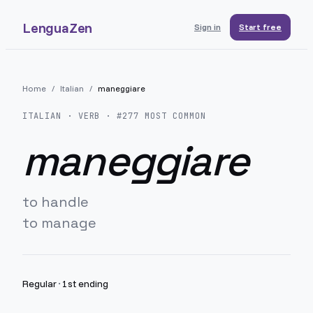
LenguaZen
Sign in
Start free
Home
/
Italian
/
maneggiare
ITALIAN
· VERB · #
277
MOST COMMON
maneggiare
to handle
to manage
Regular
·
1st ending