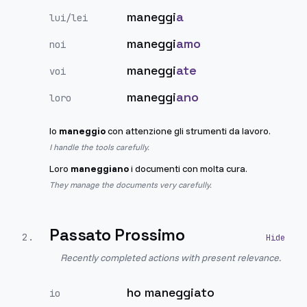
maneggi
a
lui/lei
maneggi
amo
noi
maneggi
ate
voi
maneggi
ano
loro
Io
maneggio
con attenzione gli strumenti da lavoro.
I handle the tools carefully.
Loro
maneggiano
i documenti con molta cura.
They manage the documents very carefully.
Passato Prossimo
2
.
Recently completed actions with present relevance.
ho maneggiato
io