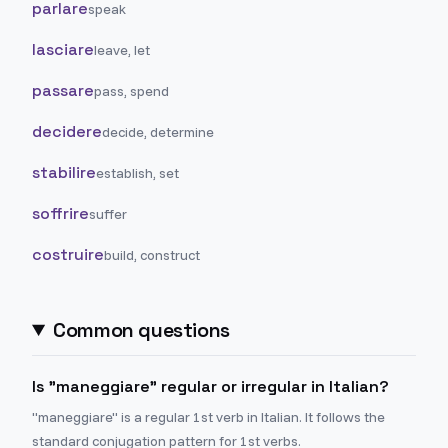
parlare
speak
lasciare
leave, let
passare
pass, spend
decidere
decide, determine
stabilire
establish, set
soffrire
suffer
costruire
build, construct
Common questions
Is "maneggiare" regular or irregular in Italian?
"maneggiare" is a regular 1st verb in Italian. It follows the
standard conjugation pattern for 1st verbs.