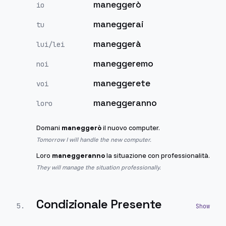
maneggerò
io
maneggerai
tu
maneggerà
lui/lei
maneggeremo
noi
maneggerete
voi
maneggeranno
loro
Domani
maneggerò
il nuovo computer.
Tomorrow I will handle the new computer.
Loro
maneggeranno
la situazione con professionalità.
They will manage the situation professionally.
Condizionale Presente
5
.