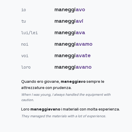
maneggi
avo
io
maneggi
avi
tu
maneggi
ava
lui/lei
maneggi
avamo
noi
maneggi
avate
voi
maneggi
avano
loro
Quando ero giovane,
maneggiavo
sempre le
attrezzature con prudenza.
When I was young, I always handled the equipment with
caution.
Loro
maneggiavano
i materiali con molta esperienza.
They managed the materials with a lot of experience.