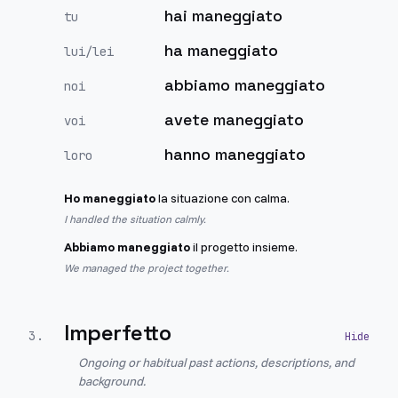
hai maneggiato
tu
ha maneggiato
lui/lei
abbiamo maneggiato
noi
avete maneggiato
voi
hanno maneggiato
loro
Ho maneggiato
la situazione con calma.
I handled the situation calmly.
Abbiamo maneggiato
il progetto insieme.
We managed the project together.
Imperfetto
3
.
Ongoing or habitual past actions, descriptions, and
background.