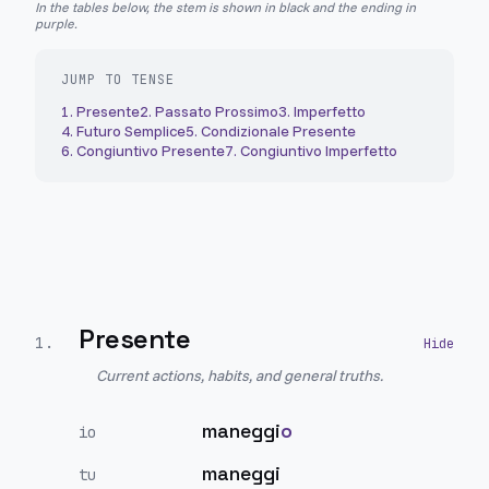
In the tables below, the stem is shown in black and the ending in
purple.
JUMP TO TENSE
1
.
Presente
2
.
Passato Prossimo
3
.
Imperfetto
4
.
Futuro Semplice
5
.
Condizionale Presente
6
.
Congiuntivo Presente
7
.
Congiuntivo Imperfetto
Presente
1
.
Current actions, habits, and general truths.
maneggi
o
io
maneggi
tu