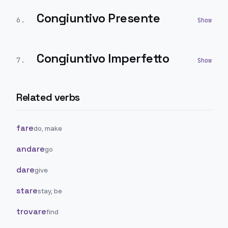
Congiuntivo Presente
6
.
Congiuntivo Imperfetto
7
.
Related verbs
fare
do, make
andare
go
dare
give
stare
stay, be
trovare
find