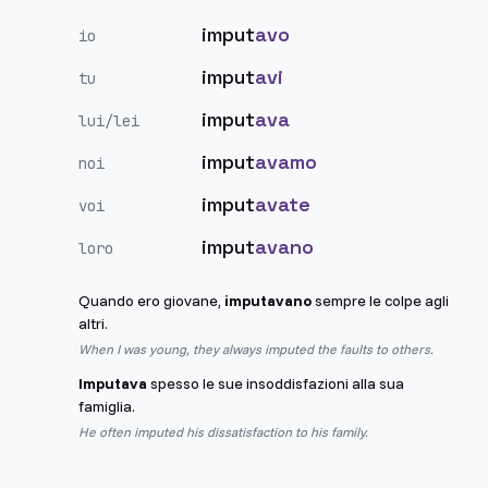
imput
avo
io
imput
avi
tu
imput
ava
lui/lei
imput
avamo
noi
imput
avate
voi
imput
avano
loro
Quando ero giovane,
imputavano
sempre le colpe agli
altri.
When I was young, they always imputed the faults to others.
Imputava
spesso le sue insoddisfazioni alla sua
famiglia.
He often imputed his dissatisfaction to his family.