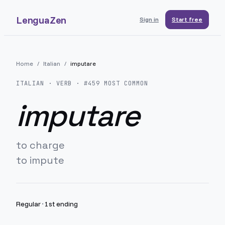
LenguaZen
Sign in
Start free
Home
/
Italian
/
imputare
ITALIAN
· VERB · #
459
MOST COMMON
imputare
to charge
to impute
Regular
·
1st ending