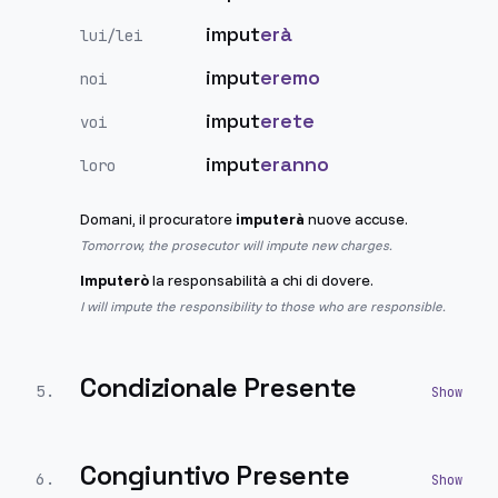
imput
erà
lui/lei
imput
eremo
noi
imput
erete
voi
imput
eranno
loro
Domani, il procuratore
imputerà
nuove accuse.
Tomorrow, the prosecutor will impute new charges.
Imputerò
la responsabilità a chi di dovere.
I will impute the responsibility to those who are responsible.
Condizionale Presente
5
.
Congiuntivo Presente
6
.