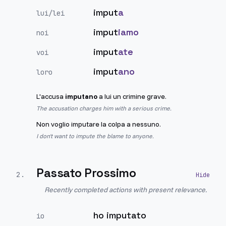
imput
a
lui/lei
imput
iamo
noi
imput
ate
voi
imput
ano
loro
L'accusa
imputano
a lui un crimine grave.
The accusation charges him with a serious crime.
Non voglio imputare la colpa a nessuno.
I don't want to impute the blame to anyone.
Passato Prossimo
2
.
Recently completed actions with present relevance.
ho imputato
io