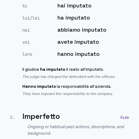
hai imputato
tu
ha imputato
lui/lei
abbiamo imputato
noi
avete imputato
voi
hanno imputato
loro
Il giudice
ha imputato
il reato all'imputato.
The judge has charged the defendant with the offense.
Hanno imputato
la responsabilità all'azienda.
They have imputed the responsibility to the company.
Imperfetto
3
.
Ongoing or habitual past actions, descriptions, and
background.