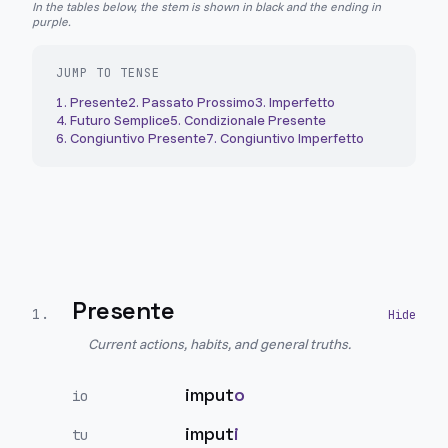
In the tables below, the stem is shown in black and the ending in
purple.
JUMP TO TENSE
1
.
Presente
2
.
Passato Prossimo
3
.
Imperfetto
4
.
Futuro Semplice
5
.
Condizionale Presente
6
.
Congiuntivo Presente
7
.
Congiuntivo Imperfetto
Presente
1
.
Current actions, habits, and general truths.
imput
o
io
imput
i
tu