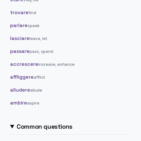
trovare
find
parlare
speak
lasciare
leave, let
passare
pass, spend
accrescere
increase, enhance
affliggere
afflict
alludere
allude
ambire
aspire
Common questions