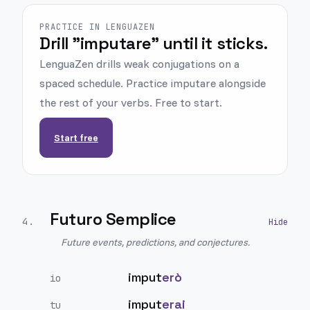
PRACTICE IN LENGUAZEN
Drill "imputare" until it sticks.
LenguaZen drills weak conjugations on a
spaced schedule. Practice imputare alongside
the rest of your verbs. Free to start.
Start free
Futuro Semplice
4
.
Future events, predictions, and conjectures.
imput
erò
io
imput
erai
tu