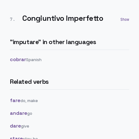
Congiuntivo Imperfetto
7
.
"
imputare
" in other languages
cobrar
Spanish
Related verbs
fare
do, make
andare
go
dare
give
stare
stay, be