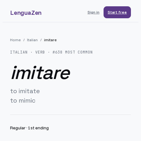
LenguaZen
Sign in
Start free
Home
/
Italian
/
imitare
ITALIAN
· VERB · #
638
MOST COMMON
imitare
to imitate
to mimic
Regular
·
1st ending