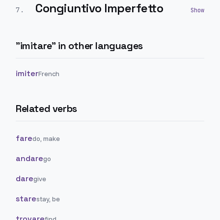
Congiuntivo Imperfetto
7
.
"
imitare
" in other languages
imiter
French
Related verbs
fare
do, make
andare
go
dare
give
stare
stay, be
trovare
find