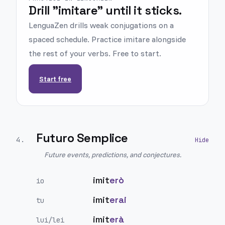
Drill "imitare" until it sticks.
LenguaZen drills weak conjugations on a
spaced schedule. Practice imitare alongside
the rest of your verbs. Free to start.
Start free
Futuro Semplice
4
.
Future events, predictions, and conjectures.
imit
erò
io
imit
erai
tu
imit
erà
lui/lei