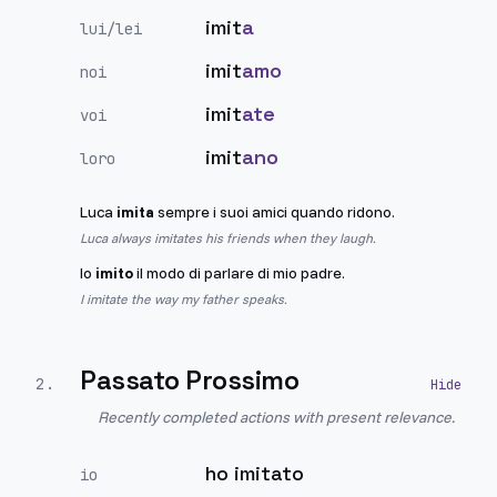
imit
a
lui/lei
imit
amo
noi
imit
ate
voi
imit
ano
loro
Luca
imita
sempre i suoi amici quando ridono.
Luca always imitates his friends when they laugh.
Io
imito
il modo di parlare di mio padre.
I imitate the way my father speaks.
Passato Prossimo
2
.
Recently completed actions with present relevance.
ho imitato
io