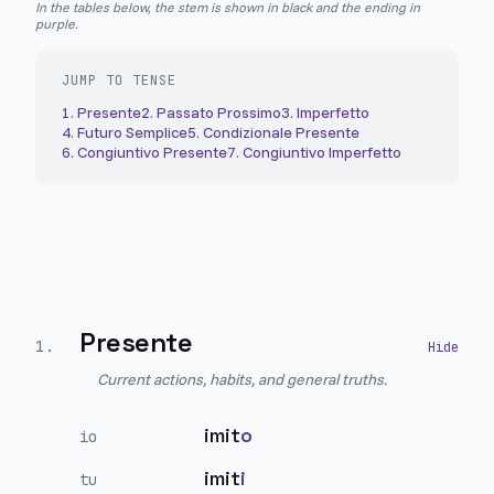
In the tables below, the stem is shown in black and the ending in
purple.
JUMP TO TENSE
1
.
Presente
2
.
Passato Prossimo
3
.
Imperfetto
4
.
Futuro Semplice
5
.
Condizionale Presente
6
.
Congiuntivo Presente
7
.
Congiuntivo Imperfetto
Presente
1
.
Current actions, habits, and general truths.
imit
o
io
imit
i
tu