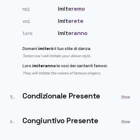
imit
eremo
noi
imit
erete
voi
imit
eranno
loro
Domani
imiterò
il tuo stile di danza.
Tomorrow I will imitate your dance style.
Loro
imiteranno
le voci dei cantanti famosi.
They will imitate the voices of famous singers.
Condizionale Presente
5
.
Congiuntivo Presente
6
.