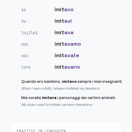
imit
avo
io
imit
avi
tu
imit
ava
lui/lei
imit
avamo
noi
imit
avate
voi
imit
avano
loro
Quando ero bambino,
imitavo
sempre i miei insegnanti.
When I was a child, I always imitated my teachers.
Mia sorella
imitava
i personaggi dei cartoni animati.
My sister used to imitate cartoon characters.
PRACTICE IN LENGUAZEN