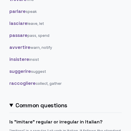
parlare
speak
lasciare
leave, let
passare
pass, spend
avvertire
warn, notify
insistere
insist
suggerire
suggest
raccogliere
collect, gather
Common questions
Is "imitare" regular or irregular in Italian?
"imitare" is a regular 1st verb in Italian. It follows the standard