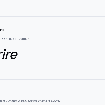
ire
#
362
MOST COMMON
ire
stem is shown in black and the ending in purple.