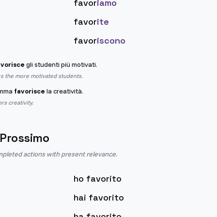
favor
iamo
favor
ite
favor
iscono
avorisce
gli studenti più motivati.
rs the more motivated students.
amma
favorisce
la creatività.
s creativity.
 Prossimo
pleted actions with present relevance.
ho favorito
hai favorito
ha favorito