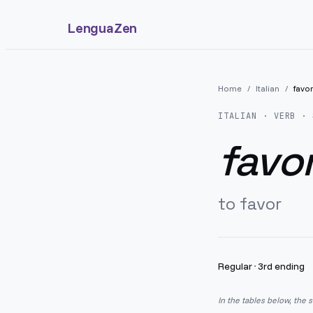
LenguaZen
Home
/
Italian
/
favor
ITALIAN
· VERB · 
favor
to favor
Regular
·
3rd ending
In the tables below, the 