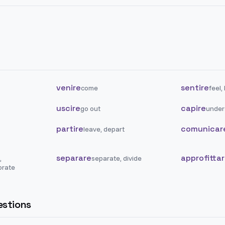
venire
sentire
come
feel,
uscire
capire
go out
under
partire
comunicar
leave, depart
separare
approfitta
,
separate, divide
rate
stions