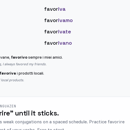
favor
iva
favor
ivamo
favor
ivate
favor
ivano
ovane,
favorivo
sempre i miei amici.
 I always favored my friends.
favoriva
i prodotti locali.
 local products.
ENGUAZEN
rire" until it sticks.
s weak conjugations on a spaced schedule. Practice favorire
est of your verbs. Free to start.