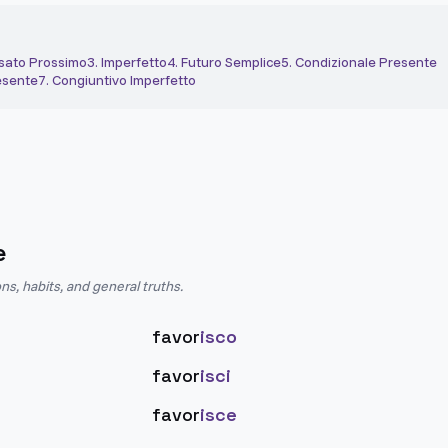
sato Prossimo
3
.
Imperfetto
4
.
Futuro Semplice
5
.
Condizionale Presente
esente
7
.
Congiuntivo Imperfetto
e
ns, habits, and general truths.
favor
isco
favor
isci
favor
isce