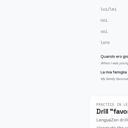
lui/lei
noi
voi
loro
Quando ero gi
When I was young,
La mia famiglia
My family favored
PRACTICE IN L
Drill "favo
LenguaZen drill
alongside the r