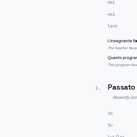
noi
voi
loro
L'insegnante
f
The teacher favo
Questo progr
This program favor
Passato
2
.
Recently com
io
tu