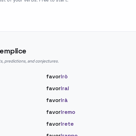
Semplice
s, predictions, and conjectures.
favor
irò
favor
irai
favor
irà
favor
iremo
favor
irete
favor
iranno