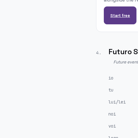
Start free
Futuro 
4
.
Future event
io
tu
lui/lei
noi
voi