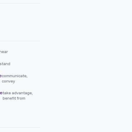
 hear
stand
e
communicate,
convey
re
take advantage,
benefit from