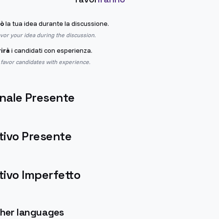
rò
la tua idea durante la discussione.
avor your idea during the discussion.
irà
i candidati con esperienza.
favor candidates with experience.
nale Presente
tivo Presente
ivo Imperfetto
other languages