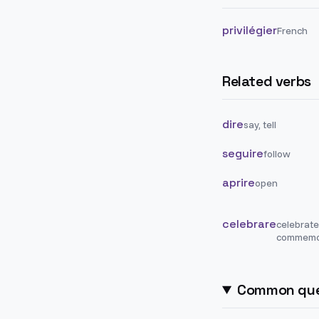
privilégier
French
Related verbs
dire
say, tell
seguire
follow
aprire
open
celebrare
celebrate
commemo
Common que