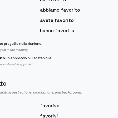
abbiamo favorito
avete favorito
hanno favorito
tuo progetto nella riunione.
oject in the meeting.
ito
un approccio più sostenibile.
e sustainable approach.
tto
abitual past actions, descriptions, and background.
favor
ivo
favor
ivi