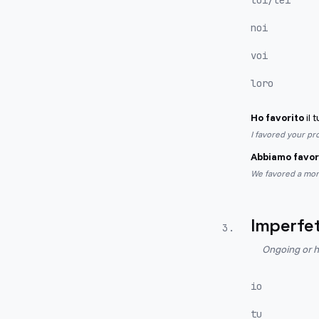
lui/lei
noi
voi
loro
Ho favorito
il 
I favored your pr
Abbiamo favor
We favored a mor
Imperfe
3
.
Ongoing or h
io
tu