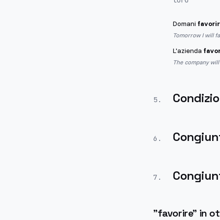
loro
Domani
favori
Tomorrow I will f
L'azienda
favor
The company will 
Condizio
5
.
Congiun
6
.
Congiunt
7
.
"
favorire
" in 