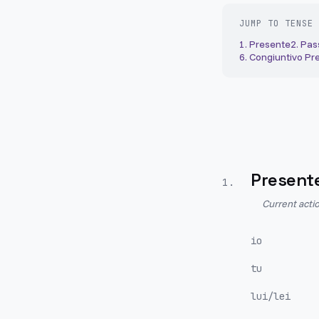
JUMP TO TENSE
1
.
Presente
2
.
Pas
6
.
Congiuntivo Pr
Present
1
.
Current actio
io
tu
lui/lei