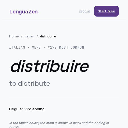
LenguaZen
Sign in
Start free
Home
/
Italian
/
distribuire
ITALIAN
· VERB · #
172
MOST COMMON
distribuire
to distribute
Regular
·
3rd ending
In the tables below, the stem is shown in black and the ending in
purple.