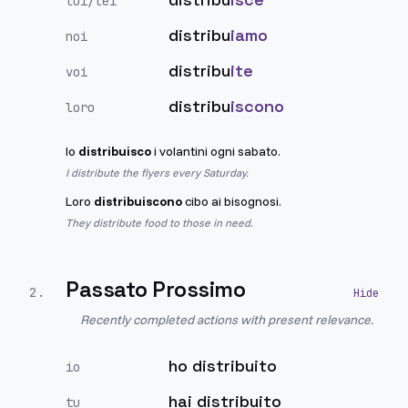
lui/lei
distribu
iamo
noi
distribu
ite
voi
distribu
iscono
loro
Io
distribuisco
i volantini ogni sabato.
I distribute the flyers every Saturday.
Loro
distribuiscono
cibo ai bisognosi.
They distribute food to those in need.
Passato Prossimo
2
.
Recently completed actions with present relevance.
ho distribuito
io
hai distribuito
tu