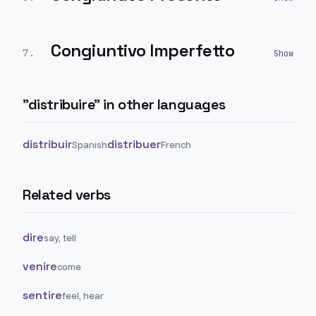
Congiuntivo Imperfetto
7
.
"
distribuire
" in other languages
distribuir
distribuer
Spanish
French
Related verbs
dire
say, tell
venire
come
sentire
feel, hear