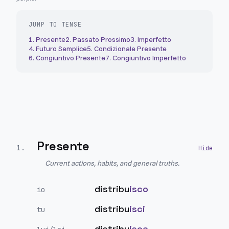
JUMP TO TENSE
1
.
Presente
2
.
Passato Prossimo
3
.
Imperfetto
4
.
Futuro Semplice
5
.
Condizionale Presente
6
.
Congiuntivo Presente
7
.
Congiuntivo Imperfetto
Presente
1
.
Current actions, habits, and general truths.
distribu
isco
io
distribu
isci
tu
distribu
isce