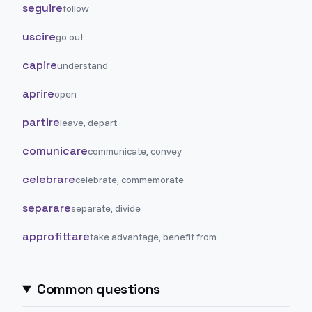
seguire
follow
uscire
go out
capire
understand
aprire
open
partire
leave, depart
comunicare
communicate, convey
celebrare
celebrate, commemorate
separare
separate, divide
approfittare
take advantage, benefit from
Common questions