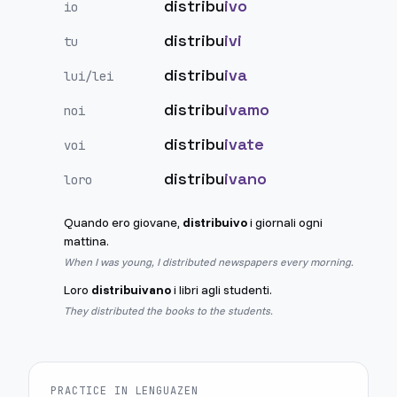
distribu
ivo
io
distribu
ivi
tu
distribu
iva
lui/lei
distribu
ivamo
noi
distribu
ivate
voi
distribu
ivano
loro
Quando ero giovane,
distribuivo
i giornali ogni
mattina.
When I was young, I distributed newspapers every morning.
Loro
distribuivano
i libri agli studenti.
They distributed the books to the students.
PRACTICE IN LENGUAZEN