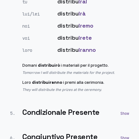
distribu
irai
tu
distribu
irà
lui/lei
distribu
iremo
noi
distribu
irete
voi
distribu
iranno
loro
Domani
distribuirò
i materiali per il progetto.
Tomorrow I will distribute the materials for the project.
Loro
distribuiranno
i premi alla cerimonia.
They will distribute the prizes at the ceremony.
Condizionale Presente
5
.
Congiuntivo Presente
6
.