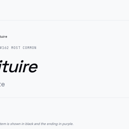
tuire
#
162
MOST COMMON
tuire
te
stem is shown in black and the ending in purple.