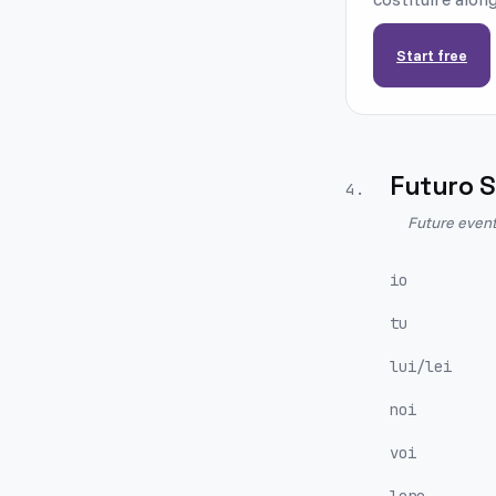
Start free
Futuro 
4
.
Future event
io
tu
lui/lei
noi
voi