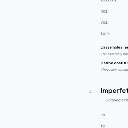
lui/lei
noi
voi
loro
L'assemblea
ha
The assembly has
Hanno costitu
They have constit
Imperfe
3
.
Ongoing or h
io
tu