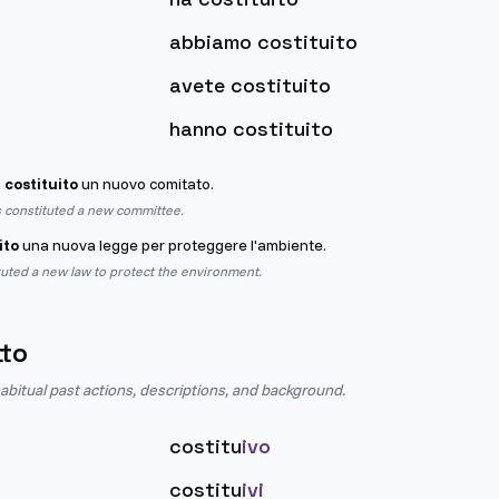
abbiamo costituito
avete costituito
hanno costituito
 costituito
un nuovo comitato.
 constituted a new committee.
ito
una nuova legge per proteggere l'ambiente.
uted a new law to protect the environment.
tto
abitual past actions, descriptions, and background.
costitu
ivo
costitu
ivi