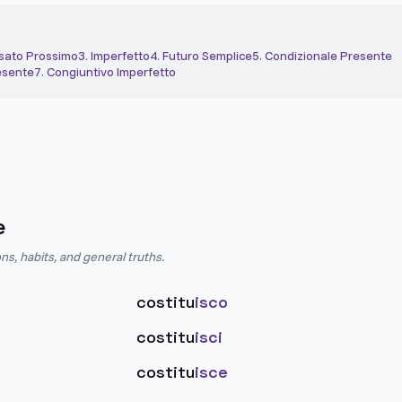
sato Prossimo
3
.
Imperfetto
4
.
Futuro Semplice
5
.
Condizionale Presente
esente
7
.
Congiuntivo Imperfetto
e
ns, habits, and general truths.
costitu
isco
costitu
isci
costitu
isce