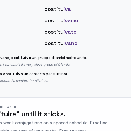
costitu
iva
costitu
ivamo
costitu
ivate
costitu
ivano
ovane,
costituivo
un gruppo di amici molto unito.
 I constituted a very close group of friends.
za
costituiva
un conforto per tutti noi.
ituted a comfort for all of us.
ENGUAZEN
ituire" until it sticks.
s weak conjugations on a spaced schedule. Practice
gside the rest of your verbs. Free to start.