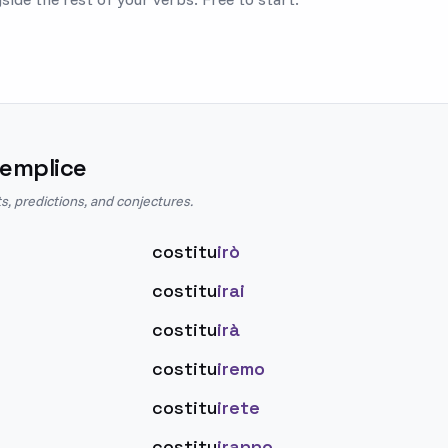
Semplice
s, predictions, and conjectures.
costitu
irò
costitu
irai
costitu
irà
costitu
iremo
costitu
irete
costitu
iranno