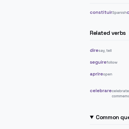
constituir
Spanish
Related verbs
dire
say, tell
seguire
follow
aprire
open
celebrare
celebrate
commemo
Common que