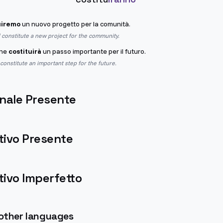
uiremo
un nuovo progetto per la comunità.
constitute a new project for the community.
one
costituirà
un passo importante per il futuro.
 constitute an important step for the future.
nale Presente
tivo Presente
ivo Imperfetto
 other languages