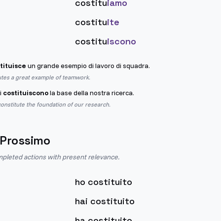
costitu
iamo
costitu
ite
costitu
iscono
tituisce
un grande esempio di lavoro di squadra.
utes a great example of teamwork.
i
costituiscono
la base della nostra ricerca.
nstitute the foundation of our research.
 Prossimo
pleted actions with present relevance.
ho costituito
hai costituito
ha costituito