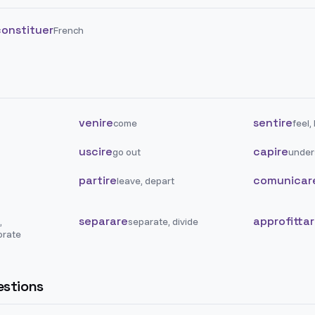
constituer
French
venire
sentire
come
feel,
uscire
capire
go out
under
partire
comunicar
leave, depart
separare
approfitta
,
separate, divide
rate
stions