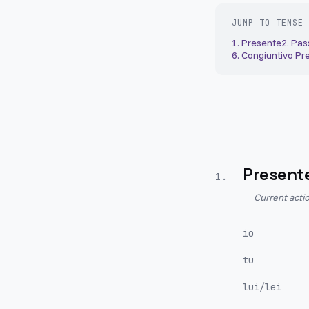
JUMP TO TENSE
1
.
Presente
2
.
Pas
6
.
Congiuntivo Pr
Present
1
.
Current actio
io
tu
lui/lei