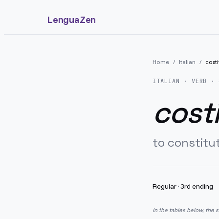
LenguaZen
Home
/
Italian
/
costi
ITALIAN
· VERB · 
costi
to constitu
Regular
·
3rd ending
In the tables below, the 