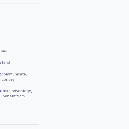
 hear
stand
e
communicate,
convey
re
take advantage,
benefit from