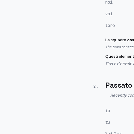
noi
voi
loro
La squadra
cos
The team constit
Questi element
These elements co
Passato
2
.
Recently com
io
tu