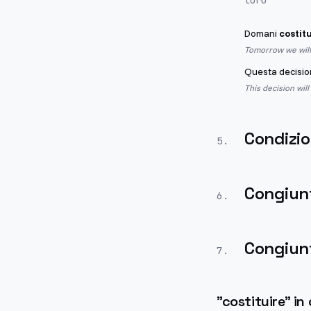
loro
Domani
costit
Tomorrow we will 
Questa decisi
This decision will
Condizio
5
.
Congiun
6
.
Congiunt
7
.
"
costituire
" in