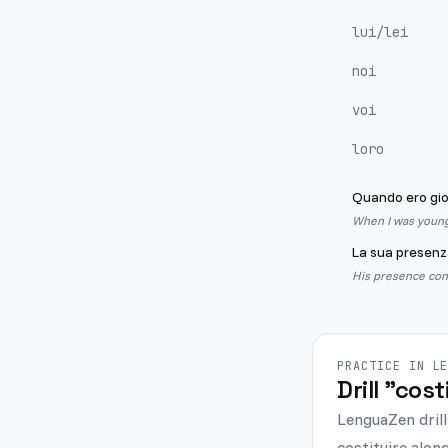
lui/lei
noi
voi
loro
Quando ero gi
When I was young,
La sua presen
His presence const
PRACTICE IN L
Drill "cost
LenguaZen drill
costituire alon