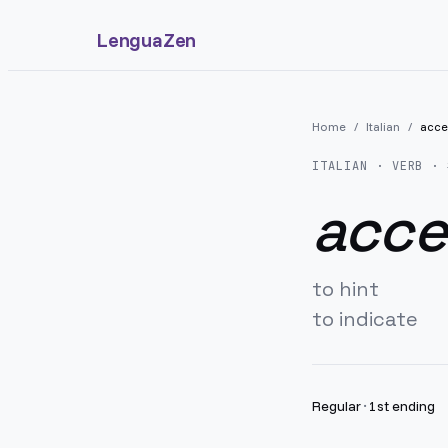
LenguaZen
Home
/
Italian
/
acce
ITALIAN
· VERB · 
acce
to hint
to indicate
Regular
·
1st ending