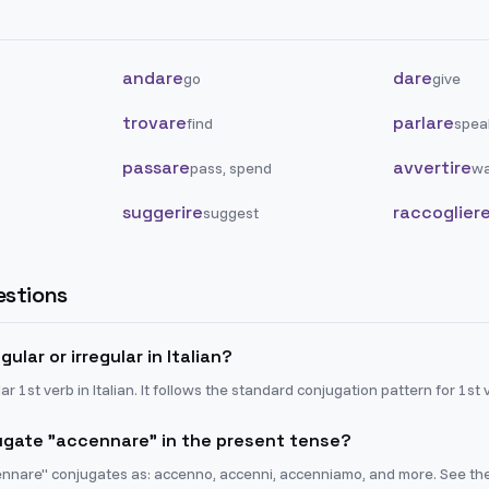
andare
dare
go
give
trovare
parlare
find
spea
passare
avvertire
pass, spend
wa
suggerire
raccoglier
suggest
stions
ular or irregular in Italian?
ar 1st verb in Italian. It follows the standard conjugation pattern for 1st 
gate "accennare" in the present tense?
ennare" conjugates as: accenno, accenni, accenniamo, and more. See the 