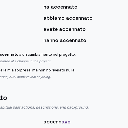
ha accennato
abbiamo accennato
avete accennato
hanno accennato
accennato
a un cambiamento nel progetto.
hinted at a change in the project.
alla mia sorpresa, ma non ho rivelato nulla.
prise, but I didn't reveal anything.
tto
abitual past actions, descriptions, and background.
accenn
avo