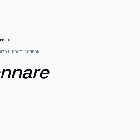
nnare
#
701
MOST COMMON
nnare