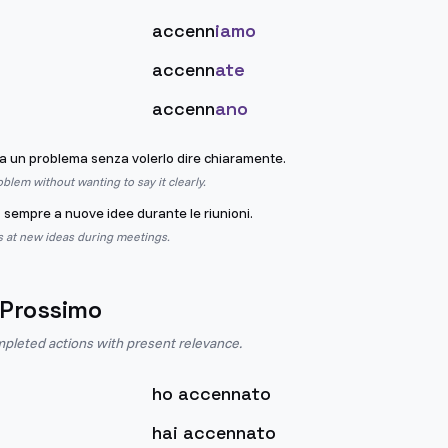
accenn
iamo
accenn
ate
accenn
ano
a un problema senza volerlo dire chiaramente.
oblem without wanting to say it clearly.
a
sempre a nuove idee durante le riunioni.
s at new ideas during meetings.
 Prossimo
pleted actions with present relevance.
ho accennato
hai accennato