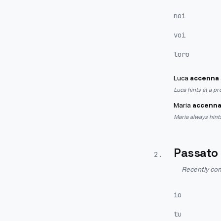
noi
voi
loro
Luca
accenna
Luca hints at a pr
Maria
accenn
Maria always hint
Passato
2
.
Recently com
io
tu