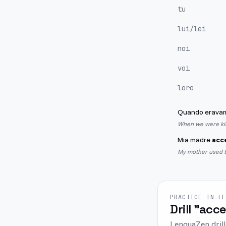
tu
lui/lei
noi
voi
loro
Quando eravamo
When we were kid
Mia madre
acc
My mother used to
PRACTICE IN L
Drill "acc
LenguaZen drill