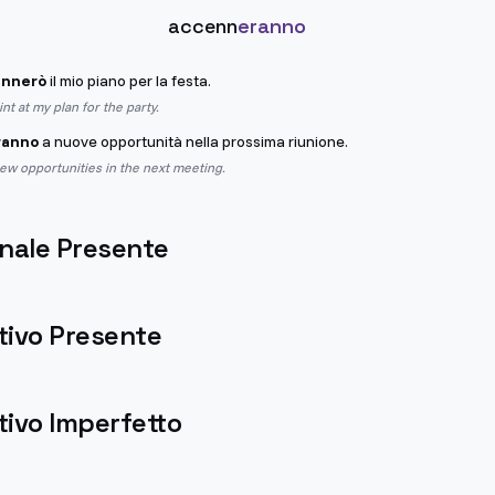
accenn
eranno
ennerò
il mio piano per la festa.
int at my plan for the party.
ranno
a nuove opportunità nella prossima riunione.
 new opportunities in the next meeting.
nale Presente
tivo Presente
ivo Imperfetto