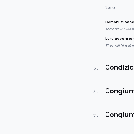
loro
Domani, ti
acc
Tomorrow, I will h
Loro
accenne
They will hint at
Condizio
5
.
Congiun
6
.
Congiunt
7
.