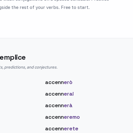
side the rest of your verbs. Free to start.
Semplice
s, predictions, and conjectures.
accenn
erò
accenn
erai
accenn
erà
accenn
eremo
accenn
erete