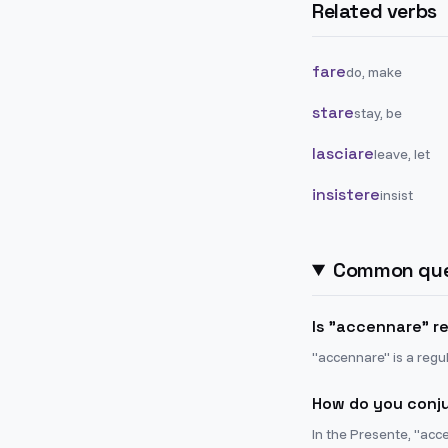
Related verbs
fare
do, make
stare
stay, be
lasciare
leave, let
insistere
insist
Common que
Is "accennare" reg
"accennare" is a regul
How do you conju
In the Presente, "acc