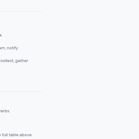
k
rn, notify
e
collect, gather
verbs.
full table above.