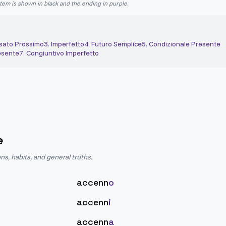
stem is shown in black and the ending in purple.
sato Prossimo
3
.
Imperfetto
4
.
Futuro Semplice
5
.
Condizionale Presente
esente
7
.
Congiuntivo Imperfetto
e
ns, habits, and general truths.
accenn
o
accenn
i
accenn
a