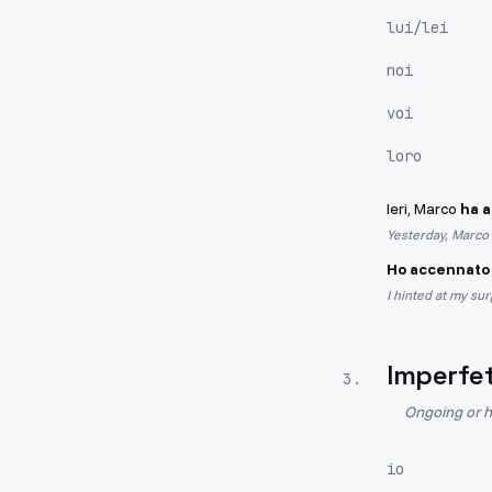
lui/lei
noi
voi
loro
Ieri, Marco
ha 
Yesterday, Marco 
Ho accennato
I hinted at my sur
Imperfe
3
.
Ongoing or h
io