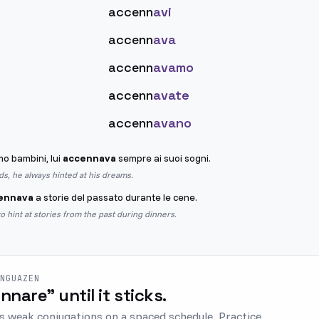
accenn
avi
accenn
ava
accenn
avamo
accenn
avate
accenn
avano
 bambini, lui
accennava
sempre ai suoi sogni.
s, he always hinted at his dreams.
ennava
a storie del passato durante le cene.
 hint at stories from the past during dinners.
ENGUAZEN
ennare" until it sticks.
s weak conjugations on a spaced schedule. Practice