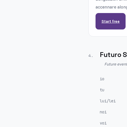
accennare along
Start free
Futuro 
4
.
Future event
io
tu
lui/lei
noi
voi