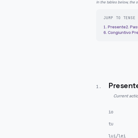
In the tables below, the 
JUMP TO TENSE
1
.
Presente
2
.
Pas
6
.
Congiuntivo Pr
Present
1
.
Current actio
io
tu
lui/lei