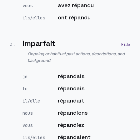
avez répandu
vous
ont répandu
ils/elles
Imparfait
3
.
Ongoing or habitual past actions, descriptions, and
background.
répandais
je
répandais
tu
répandait
il/elle
répandions
nous
répandiez
vous
répandaient
ils/elles