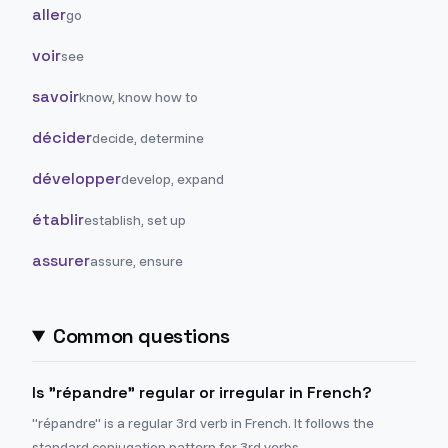
aller
go
voir
see
savoir
know, know how to
décider
decide, determine
développer
develop, expand
établir
establish, set up
assurer
assure, ensure
Common questions
Is "répandre" regular or irregular in French?
"répandre" is a regular 3rd verb in French. It follows the
standard conjugation pattern for 3rd verbs.