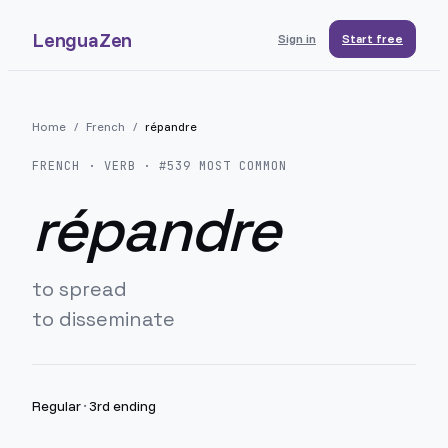
LenguaZen
Sign in
Start free
Home
/
French
/
répandre
FRENCH
· VERB · #
539
MOST COMMON
répandre
to spread
to disseminate
Regular
·
3rd ending