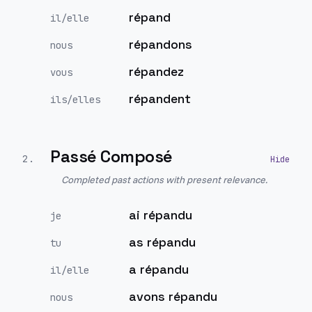
répand
il/elle
répandons
nous
répandez
vous
répandent
ils/elles
Passé Composé
2
.
Completed past actions with present relevance.
ai répandu
je
as répandu
tu
a répandu
il/elle
avons répandu
nous