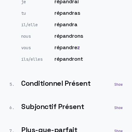
répandrai
je
répandras
tu
répandra
il/elle
répandrons
nous
répandre
z
vous
répandront
ils/elles
Conditionnel Présent
5
.
Subjonctif Présent
6
.
Plus-que-parfait
7
.