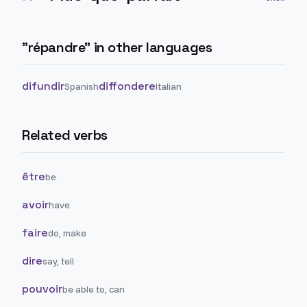
"
répandre
" in other languages
difundir
diffondere
Spanish
Italian
Related verbs
être
be
avoir
have
faire
do, make
dire
say, tell
pouvoir
be able to, can