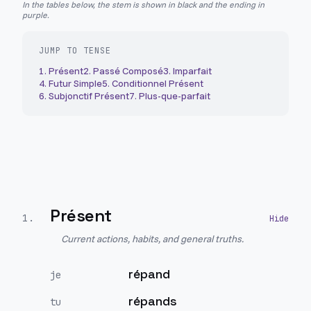
In the tables below, the stem is shown in black and the ending in
purple.
JUMP TO TENSE
1
.
Présent
2
.
Passé Composé
3
.
Imparfait
4
.
Futur Simple
5
.
Conditionnel Présent
6
.
Subjonctif Présent
7
.
Plus-que-parfait
Présent
1
.
Current actions, habits, and general truths.
répand
je
répands
tu