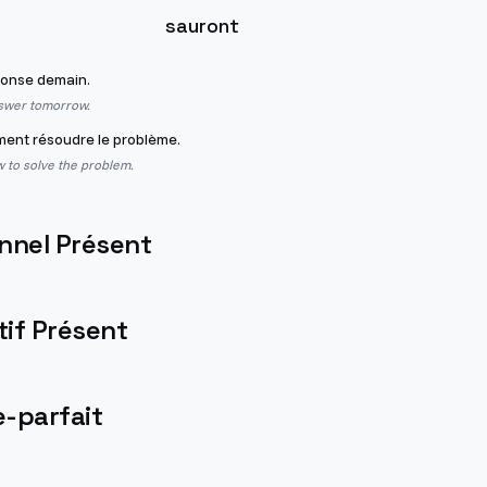
sauront
ponse demain.
nswer tomorrow.
ent résoudre le problème.
 to solve the problem.
nnel Présent
if Présent
-parfait