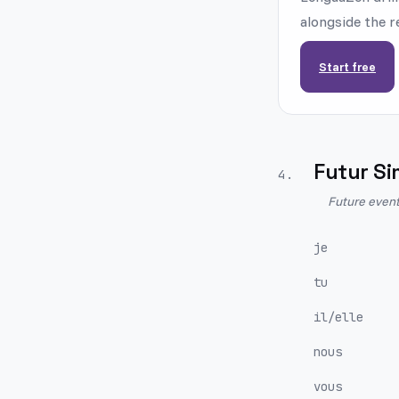
alongside the r
Start free
Futur Si
4
.
Future event
je
tu
il/elle
nous
vous