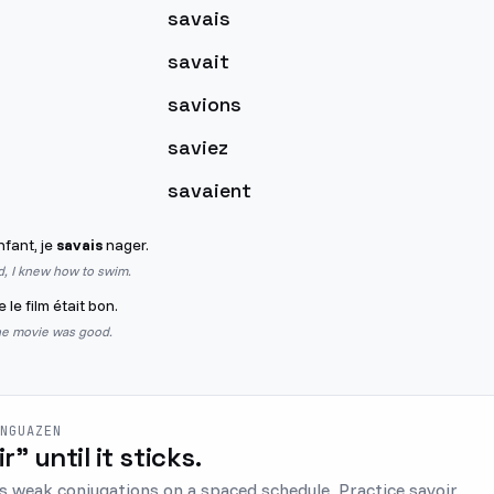
savais
savait
savions
saviez
savaient
nfant, je
savais
nager.
d, I knew how to swim.
 le film était bon.
he movie was good.
ENGUAZEN
ir" until it sticks.
s weak conjugations on a spaced schedule. Practice savoir