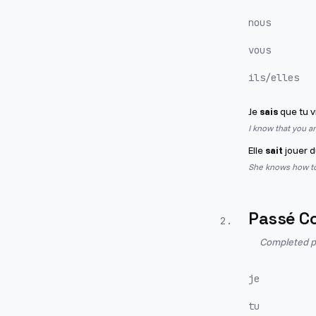
nous
vous
ils/elles
Je
sais
que tu vi
I know that you a
Elle
sait
jouer d
She knows how to
Passé C
2
.
Completed pa
je
tu