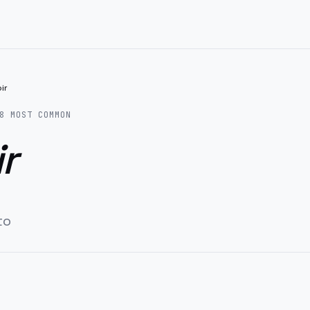
ir
8
MOST COMMON
r
to