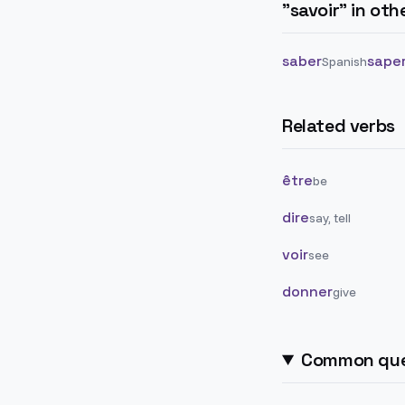
"
savoir
" in ot
saber
sape
Spanish
Related verbs
être
be
dire
say, tell
voir
see
donner
give
Common que