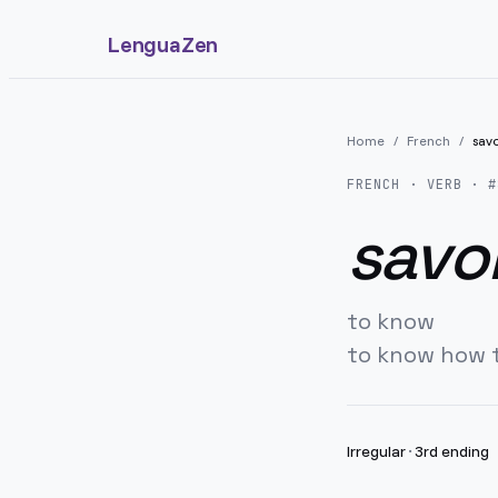
LenguaZen
Home
/
French
/
savo
FRENCH
· VERB · #
savoi
to know
to know how 
Irregular
·
3rd ending