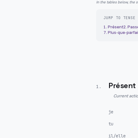
In the tables below, the 
JUMP TO TENSE
1
.
Présent
2
.
Pass
7
.
Plus-que-parfai
Présent
1
.
Current actio
je
tu
il/elle