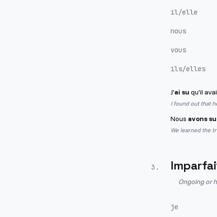
il/elle
nous
vous
ils/elles
J'
ai su
qu'il avai
I found out that 
Nous
avons su
We learned the tr
Imparfai
3
.
Ongoing or h
je