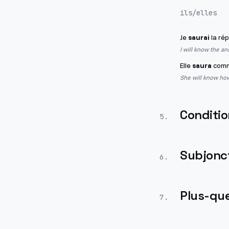
ils/elles
Je
saurai
la ré
I will know the a
Elle
saura
comm
She will know how
Conditio
5
.
Subjonct
6
.
Plus-que
7
.