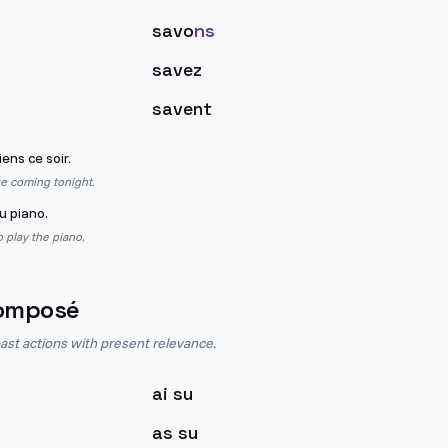
savo
ns
savez
savent
ens ce soir.
re coming tonight.
u piano.
 play the piano.
omposé
st actions with present relevance.
ai su
as su