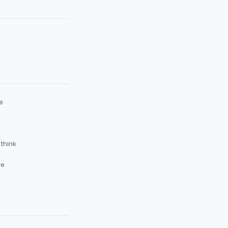
e
 think
ve