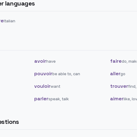
her languages
re
Italian
avoir
faire
have
do, mak
pouvoir
aller
be able to, can
go
vouloir
trouver
want
find,
parler
aimer
speak, talk
like, lo
stions