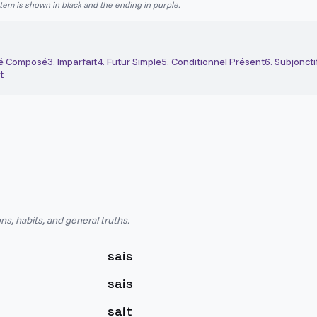
stem is shown in black and the ending in purple.
é Composé
3
.
Imparfait
4
.
Futur Simple
5
.
Conditionnel Présent
6
.
Subjoncti
t
ns, habits, and general truths.
sais
sais
sait