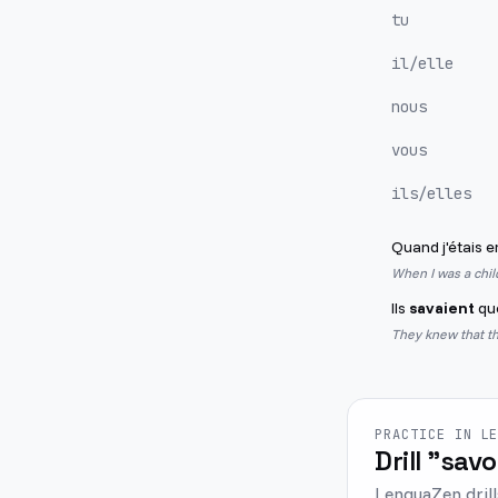
tu
il/elle
nous
vous
ils/elles
Quand j'étais e
When I was a chil
Ils
savaient
que
They knew that t
PRACTICE IN L
Drill "savo
LenguaZen drill