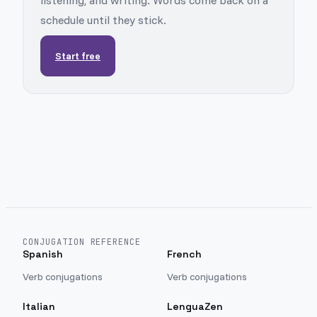
listening, and writing. Words come back on a
schedule until they stick.
Start free
CONJUGATION REFERENCE
Spanish
French
Verb conjugations
Verb conjugations
Italian
LenguaZen