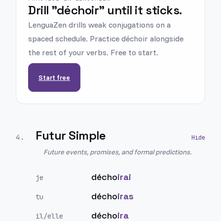
Drill "déchoir" until it sticks.
LenguaZen drills weak conjugations on a
spaced schedule. Practice déchoir alongside
the rest of your verbs. Free to start.
Start free
Futur Simple
4
.
Future events, promises, and formal predictions.
décho
irai
je
décho
iras
tu
décho
ira
il/elle