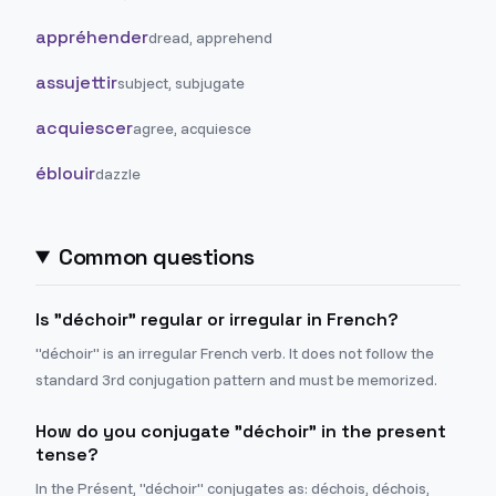
appréhender
dread, apprehend
assujettir
subject, subjugate
acquiescer
agree, acquiesce
éblouir
dazzle
Common questions
Is "déchoir" regular or irregular in French?
"déchoir" is an irregular French verb. It does not follow the
standard 3rd conjugation pattern and must be memorized.
How do you conjugate "déchoir" in the present
tense?
In the Présent, "déchoir" conjugates as: déchois, déchois,