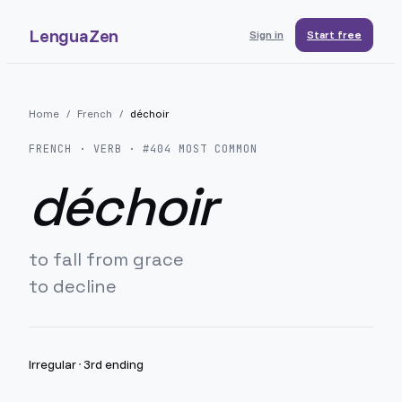
LenguaZen
Sign in
Start free
Home
/
French
/
déchoir
FRENCH
· VERB · #
404
MOST COMMON
déchoir
to fall from grace
to decline
Irregular
·
3rd ending