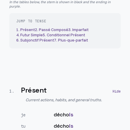
In the tables below, the stem is shown in black and the ending in
purple.
JUMP TO TENSE
1
.
Présent
2
.
Passé Composé
3
.
Imparfait
4
.
Futur Simple
5
.
Conditionnel Présent
6
.
Subjonctif Présent
7
.
Plus-que-parfait
Présent
1
.
Current actions, habits, and general truths.
décho
is
je
décho
is
tu