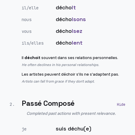
décho
it
il/elle
décho
isons
nous
décho
isez
vous
décho
ient
ils/elles
Il
déchoit
souvent dans ses relations personnelles.
He often declines in his personal relationships.
Les artistes peuvent déchoir s'ils ne s'adaptent pas.
Artists can fall from grace if they don't adapt.
Passé Composé
2
.
Completed past actions with present relevance.
suis déchu(e)
je