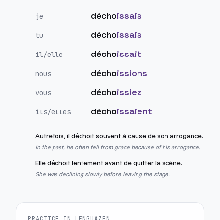
décho
issais
je
décho
issais
tu
décho
issait
il/elle
décho
issions
nous
décho
issiez
vous
décho
issaient
ils/elles
Autrefois, il déchoit souvent à cause de son arrogance.
In the past, he often fell from grace because of his arrogance.
Elle déchoit lentement avant de quitter la scène.
She was declining slowly before leaving the stage.
PRACTICE IN LENGUAZEN