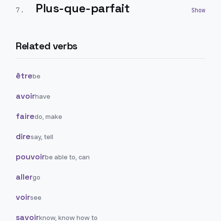
Plus-que-parfait
7
.
Related verbs
être
be
avoir
have
faire
do, make
dire
say, tell
pouvoir
be able to, can
aller
go
voir
see
savoir
know, know how to