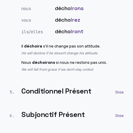
décho
irons
nous
décho
irez
vous
décho
iront
ils/elles
Il
déchoira
s'il ne change pas son attitude.
He will decline if he doesn't change his attitude.
Nous
déchoirons
si nous ne restons pas unis.
We will fall from grace if we don't stay united.
Conditionnel Présent
5
.
Subjonctif Présent
6
.