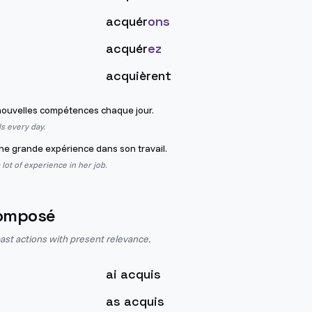
acquér
ons
acquér
ez
acquièrent
ouvelles compétences chaque jour.
ls every day.
e grande expérience dans son travail.
 lot of experience in her job.
omposé
st actions with present relevance.
ai acquis
as acquis