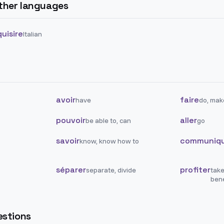
other languages
uisire
Italian
avoir
faire
have
do, mak
pouvoir
aller
be able to, can
go
savoir
communiq
know, know how to
séparer
profiter
separate, divide
take
bene
stions