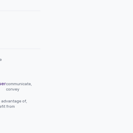
e
uer
communicate,
convey
 advantage of,
fit from