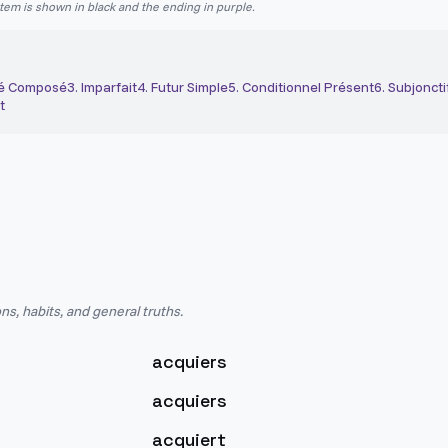
stem is shown in black and the ending in purple.
é Composé
3
.
Imparfait
4
.
Futur Simple
5
.
Conditionnel Présent
6
.
Subjoncti
t
ns, habits, and general truths.
acquiers
acquiers
acquiert