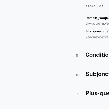
ils/elles
Demain, j'
acqu
Tomorrow, I will 
Ils acquerront d
They will acquire
Conditio
5
.
Subjonct
6
.
Plus-que
7
.