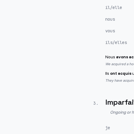
il/elle
nous
vous
ils/elles
Nous
avons ac
We acquired a hou
Ils
ont acquis
u
They have acquired
Imparfai
3
.
Ongoing or h
je