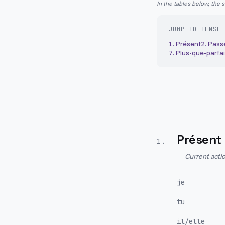
In the tables below, the 
JUMP TO TENSE
1
.
Présent
2
.
Pass
7
.
Plus-que-parfai
Présent
1
.
Current actio
je
tu
il/elle