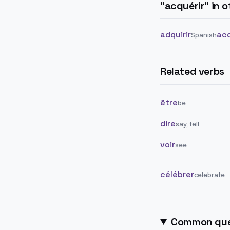
"
acquérir
" in 
adquirir
acq
Spanish
Related verbs
être
be
dire
say, tell
voir
see
célébrer
celebrate
Common que