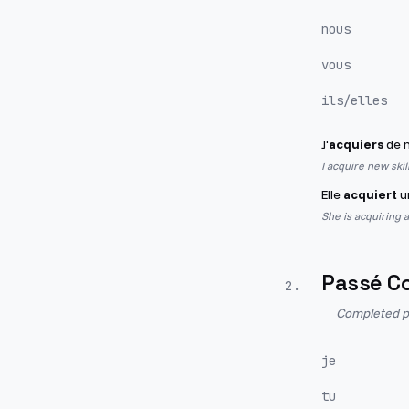
nous
vous
ils/elles
J'
acquiers
de n
I acquire new skil
Elle
acquiert
un
She is acquiring a
Passé C
2
.
Completed pa
je
tu