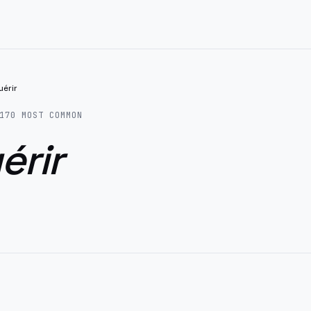
uérir
170
MOST COMMON
érir