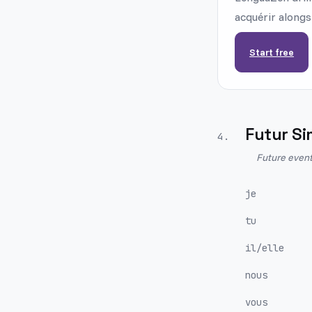
acquérir alongs
Start free
Futur Si
4
.
Future event
je
tu
il/elle
nous
vous