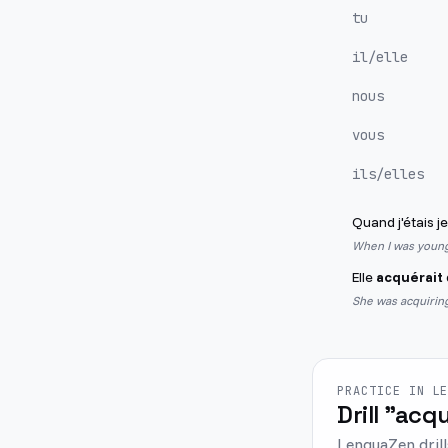
tu
il/elle
nous
vous
ils/elles
Quand j'étais je
When I was young,
Elle
acquérait
She was acquirin
PRACTICE IN L
Drill "acqu
LenguaZen drill