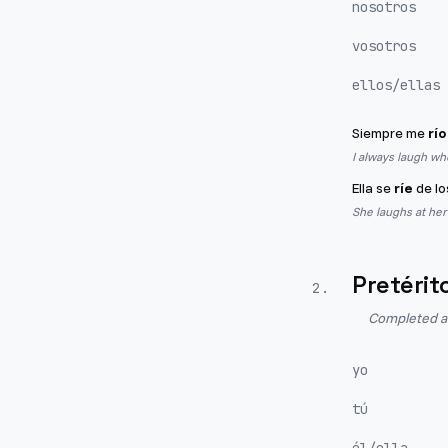
nosotros
vosotros
ellos/ellas
Siempre me
río
I always laugh wh
Ella se
ríe
de lo
She laughs at her
Pretérit
2
.
Completed act
yo
tú