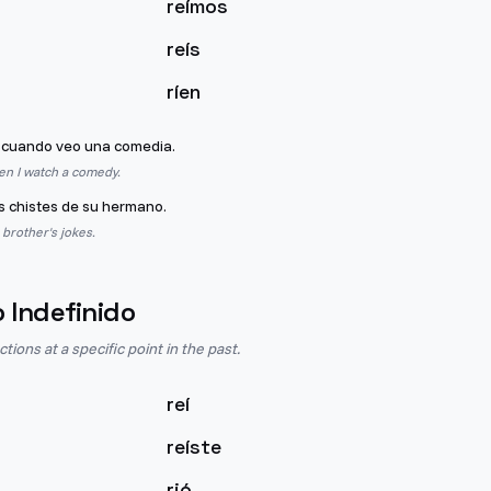
reímos
reís
ríen
cuando veo una comedia.
en I watch a comedy.
s chistes de su hermano.
 brother's jokes.
o Indefinido
ions at a specific point in the past.
reí
reíste
rió