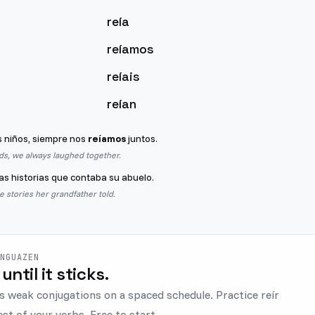
reía
reíamos
reíais
reían
 niños, siempre nos
reíamos
juntos.
s, we always laughed together.
as historias que contaba su abuelo.
e stories her grandfather told.
ENGUAZEN
 until it sticks.
s weak conjugations on a spaced schedule. Practice reír
est of your verbs. Free to start.