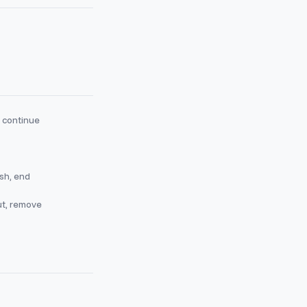
, continue
ish, end
ut, remove