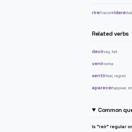
rire
ridere
French
Ita
Related verbs
decir
say, tell
venir
come
sentir
feel, regret
aparecer
appear, s
Common que
Is "reír" regular 