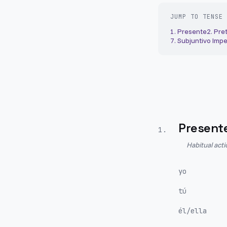
JUMP TO TENSE
1
.
Presente
2
.
Pret
7
.
Subjuntivo Impe
Present
1
.
Habitual act
yo
tú
él/ella