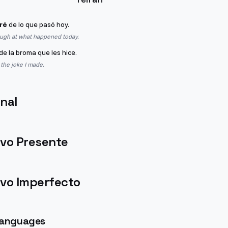
iré
de lo que pasó hoy.
augh at what happened today.
de la broma que les hice.
 the joke I made.
nal
ivo Presente
ivo Imperfecto
 languages