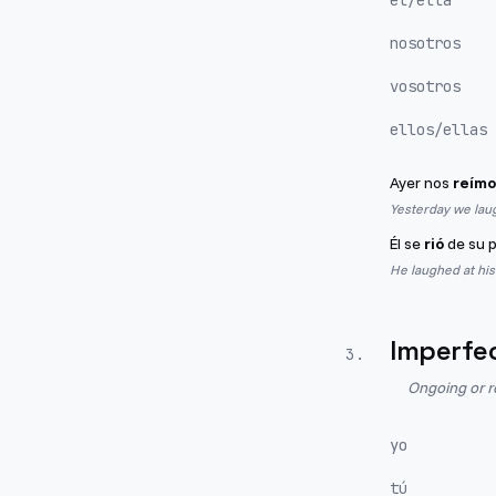
él/ella
nosotros
vosotros
ellos/ellas
Ayer nos
reímo
Yesterday we laugh
Él se
rió
de su p
He laughed at his
Imperfe
3
.
Ongoing or r
yo
tú