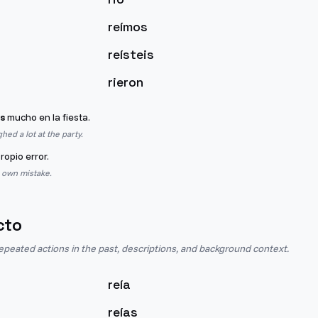
reímos
reísteis
rieron
s
mucho en la fiesta.
ed a lot at the party.
ropio error.
 own mistake.
cto
epeated actions in the past, descriptions, and background context.
reía
reías