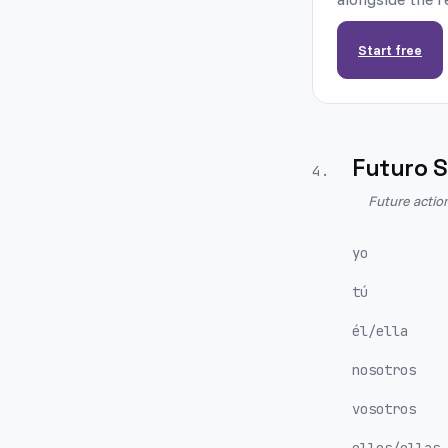
Start free
Futuro S
4
.
Future actio
yo
tú
él/ella
nosotros
vosotros