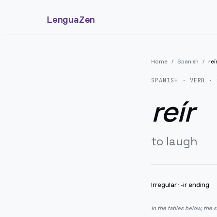
LenguaZen
Home
/
Spanish
/
reí
SPANISH
· VERB · 
reír
to laugh
Irregular
·
-ir ending
In the tables below, the 