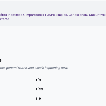
érito Indefinido
3
.
Imperfecto
4
.
Futuro Simple
5
.
Condicional
6
.
Subjuntivo
rfecto
e
ions, general truths, and what's happening now.
río
ríes
ríe