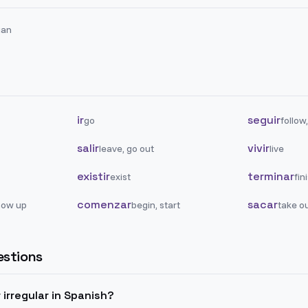
lian
ir
seguir
go
follow
salir
vivir
leave, go out
live
existir
terminar
exist
fin
comenzar
sacar
how up
begin, start
take o
stions
or irregular in Spanish?