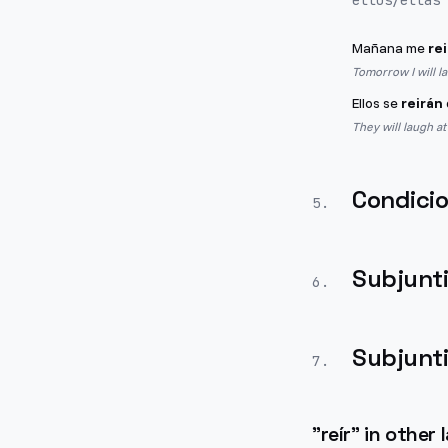
ellos/ellas
Mañana me
re
Tomorrow I will l
Ellos se
reirán
They will laugh at
Condicio
5
.
Subjunt
6
.
Subjunt
7
.
"
reír
" in other