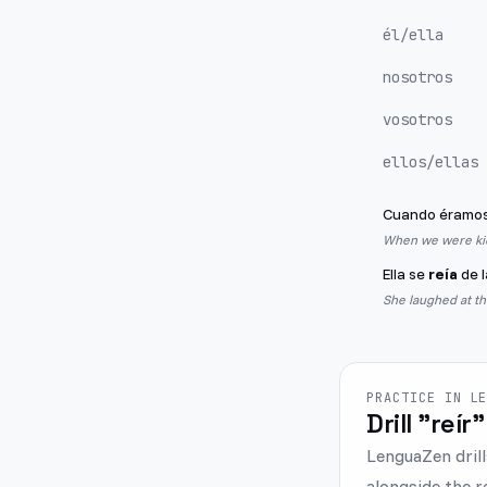
él/ella
nosotros
vosotros
ellos/ellas
Cuando éramos
When we were kid
Ella se
reía
de l
She laughed at th
PRACTICE IN L
Drill "reír"
LenguaZen drill
alongside the r