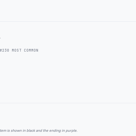
r
#
230
MOST COMMON
stem is shown in black and the ending in purple.