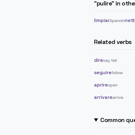
"
pulire
" in oth
limpiar
net
Spanish
Related verbs
dire
say, tell
seguire
follow
aprire
open
arrivare
arrive
Common que