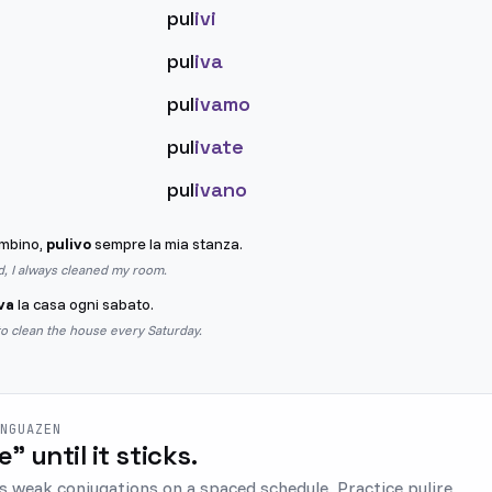
pul
ivi
pul
iva
pul
ivamo
pul
ivate
pul
ivano
mbino,
pulivo
sempre la mia stanza.
d, I always cleaned my room.
va
la casa ogni sabato.
o clean the house every Saturday.
ENGUAZEN
re" until it sticks.
s weak conjugations on a spaced schedule. Practice pulire