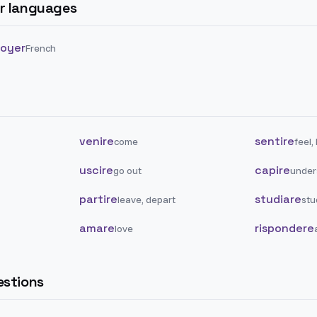
er languages
toyer
French
venire
sentire
come
feel,
uscire
capire
go out
under
partire
studiare
leave, depart
stu
amare
rispondere
love
stions