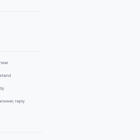
 hear
stand
dy
answer, reply