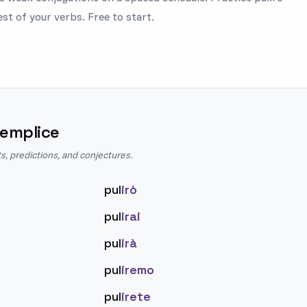
est of your verbs. Free to start.
Semplice
s, predictions, and conjectures.
pul
irò
pul
irai
pul
irà
pul
iremo
pul
irete