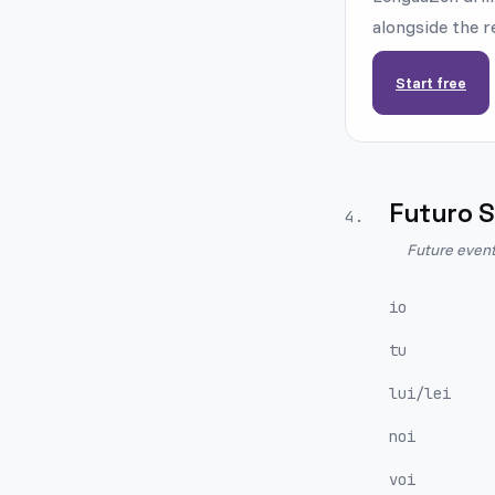
alongside the r
Start free
Futuro 
4
.
Future event
io
tu
lui/lei
noi
voi