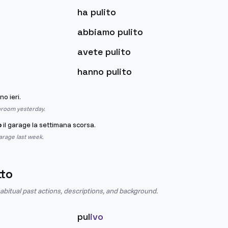
ha pulito
abbiamo pulito
avete pulito
hanno pulito
no ieri.
hroom yesterday.
o
il garage la settimana scorsa.
arage last week.
tto
abitual past actions, descriptions, and background.
pul
ivo