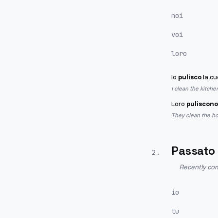
noi
voi
loro
Io
pulisco
la cu
I clean the kitche
Loro
puliscono
They clean the ho
Passato
2
.
Recently com
io
tu