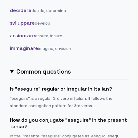
decidere
decide, determine
sviluppare
develop
assicurare
assure, insure
immaginare
imagine, envision
Common questions
Is "eseguire" regular or irregular in Italian?
"eseguire" is a regular 3rd verb in Italian. It follows the
standard conjugation pattern for 3rd verbs.
How do you conjugate "eseguire" in the present
tense?
In the Presente, "eseguire" conjugates as: eseguo, esegui,