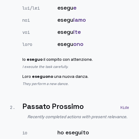
esegu
e
lui/lei
esegu
iamo
noi
esegu
ite
voi
esegu
ono
loro
Io
eseguo
il compito con attenzione.
I execute the task carefully.
Loro
eseguono
una nuova danza.
They perform a new dance.
Passato Prossimo
2
.
Recently completed actions with present relevance.
ho eseguito
io