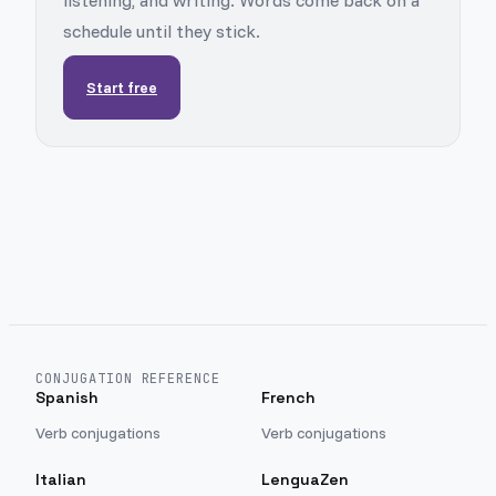
listening, and writing. Words come back on a
schedule until they stick.
Start free
CONJUGATION REFERENCE
Spanish
French
Verb conjugations
Verb conjugations
Italian
LenguaZen