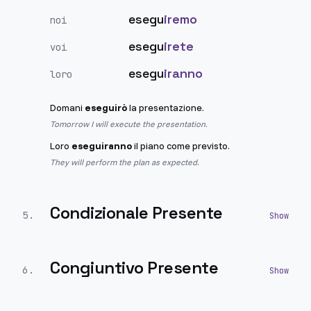
esegu
iremo
noi
esegu
irete
voi
esegu
iranno
loro
Domani
eseguirò
la presentazione.
Tomorrow I will execute the presentation.
Loro
eseguiranno
il piano come previsto.
They will perform the plan as expected.
Condizionale Presente
5
.
Congiuntivo Presente
6
.