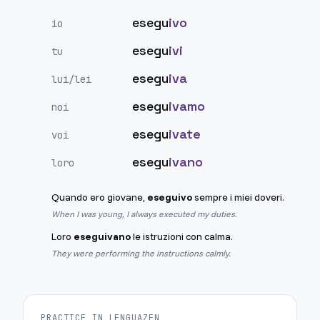
esegu
ivo
io
esegu
ivi
tu
esegu
iva
lui/lei
esegu
ivamo
noi
esegu
ivate
voi
esegu
ivano
loro
Quando ero giovane,
eseguivo
sempre i miei doveri.
When I was young, I always executed my duties.
Loro
eseguivano
le istruzioni con calma.
They were performing the instructions calmly.
PRACTICE IN LENGUAZEN