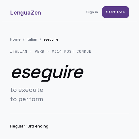
LenguaZen
Sign in
Start free
Home
/
Italian
/
eseguire
ITALIAN
· VERB · #
314
MOST COMMON
eseguire
to execute
to perform
Regular
·
3rd ending