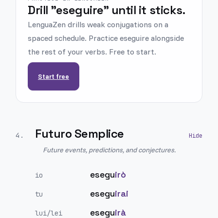
Drill "eseguire" until it sticks.
LenguaZen drills weak conjugations on a
spaced schedule. Practice eseguire alongside
the rest of your verbs. Free to start.
Start free
Futuro Semplice
4
.
Future events, predictions, and conjectures.
esegu
irò
io
esegu
irai
tu
esegu
irà
lui/lei