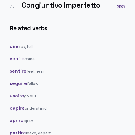
Congiuntivo Imperfetto
7
.
Related verbs
dire
say, tell
venire
come
sentire
feel, hear
seguire
follow
uscire
go out
capire
understand
aprire
open
partire
leave, depart