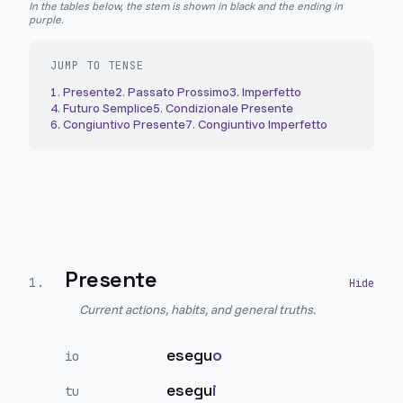
In the tables below, the stem is shown in black and the ending in
purple.
JUMP TO TENSE
1
.
Presente
2
.
Passato Prossimo
3
.
Imperfetto
4
.
Futuro Semplice
5
.
Condizionale Presente
6
.
Congiuntivo Presente
7
.
Congiuntivo Imperfetto
Presente
1
.
Current actions, habits, and general truths.
esegu
o
io
esegu
i
tu