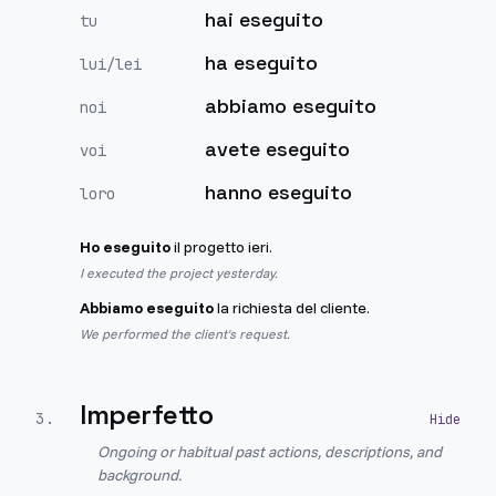
hai eseguito
tu
ha eseguito
lui/lei
abbiamo eseguito
noi
avete eseguito
voi
hanno eseguito
loro
Ho eseguito
il progetto ieri.
I executed the project yesterday.
Abbiamo eseguito
la richiesta del cliente.
We performed the client's request.
Imperfetto
3
.
Ongoing or habitual past actions, descriptions, and
background.