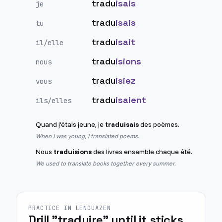
tradu
isais
je
tradu
isais
tu
tradu
isait
il/elle
tradu
isions
nous
tradu
isiez
vous
tradu
isaient
ils/elles
Quand j'étais jeune, je
traduisais
des poèmes.
When I was young, I translated poems.
Nous
traduisions
des livres ensemble chaque été.
We used to translate books together every summer.
PRACTICE IN LENGUAZEN
Drill "traduire" until it sticks.