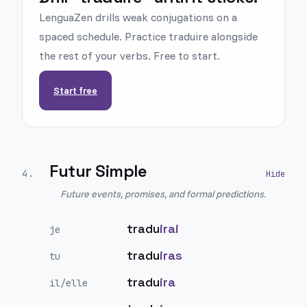
LenguaZen drills weak conjugations on a
spaced schedule. Practice traduire alongside
the rest of your verbs. Free to start.
Start free
Futur Simple
4
.
Future events, promises, and formal predictions.
tradu
irai
je
tradu
iras
tu
tradu
ira
il/elle