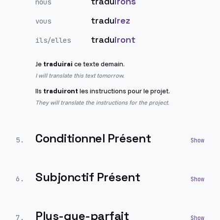
tradu
irons
nous
tradu
irez
vous
tradu
iront
ils/elles
Je
traduirai
ce texte demain.
I will translate this text tomorrow.
Ils
traduiront
les instructions pour le projet.
They will translate the instructions for the project.
Conditionnel Présent
5
.
Subjonctif Présent
6
.
Plus-que-parfait
7
.