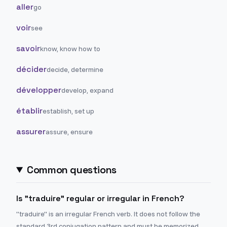
aller
go
voir
see
savoir
know, know how to
décider
decide, determine
développer
develop, expand
établir
establish, set up
assurer
assure, ensure
Common questions
Is "traduire" regular or irregular in French?
"traduire" is an irregular French verb. It does not follow the
standard 3rd conjugation pattern and must be memorized.