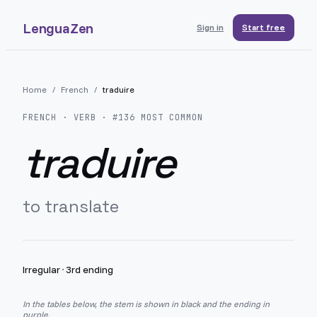
LenguaZen
Sign in
Start free
Home
/
French
/
traduire
FRENCH
· VERB · #
136
MOST COMMON
traduire
to translate
Irregular
·
3rd ending
In the tables below, the stem is shown in black and the ending in
purple.