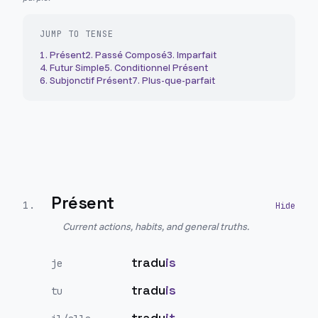
JUMP TO TENSE
1
.
Présent
2
.
Passé Composé
3
.
Imparfait
4
.
Futur Simple
5
.
Conditionnel Présent
6
.
Subjonctif Présent
7
.
Plus-que-parfait
Présent
1
.
Current actions, habits, and general truths.
tradu
is
je
tradu
is
tu
tradu
it