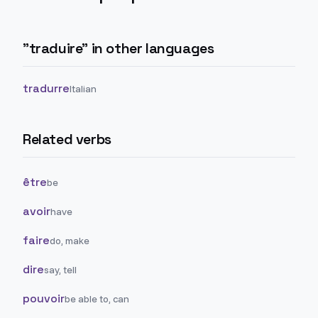
"
traduire
" in other languages
tradurre
Italian
Related verbs
être
be
avoir
have
faire
do, make
dire
say, tell
pouvoir
be able to, can