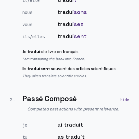
il/elle
tradu
isons
nous
tradu
isez
vous
tradu
isent
ils/elles
Je
traduis
le livre en français.
I am translating the book into French.
Ils
traduisent
souvent des articles scientifiques.
They often translate scientific articles.
Passé Composé
2
.
Completed past actions with present relevance.
ai traduit
je
as traduit
tu