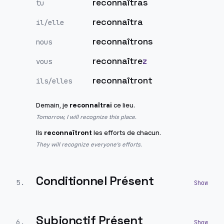
reconnaîtras
tu
reconnaîtra
il/elle
reconnaîtrons
nous
reconnaître
z
vous
reconnaîtront
ils/elles
Demain, je
reconnaîtrai
ce lieu.
Tomorrow, I will recognize this place.
Ils
reconnaîtront
les efforts de chacun.
They will recognize everyone's efforts.
Conditionnel Présent
5
.
Subjonctif Présent
6
.