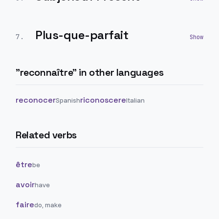
Plus-que-parfait
7
.
"
reconnaître
" in other languages
reconocer
riconoscere
Spanish
Italian
Related verbs
être
be
avoir
have
faire
do, make