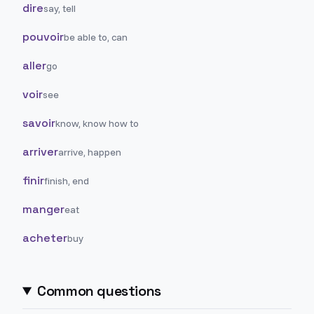
dire
say, tell
pouvoir
be able to, can
aller
go
voir
see
savoir
know, know how to
arriver
arrive, happen
finir
finish, end
manger
eat
acheter
buy
Common questions