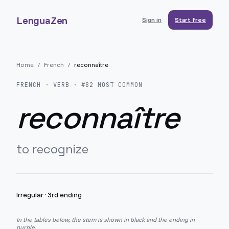
LenguaZen
Sign in
Start free
Home
/
French
/
reconnaître
FRENCH
· VERB · #
82
MOST COMMON
reconnaître
to recognize
Irregular
·
3rd ending
In the tables below, the stem is shown in black and the ending in
purple.