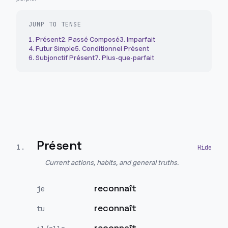
JUMP TO TENSE
1
.
Présent
2
.
Passé Composé
3
.
Imparfait
4
.
Futur Simple
5
.
Conditionnel Présent
6
.
Subjonctif Présent
7
.
Plus-que-parfait
Présent
1
.
Current actions, habits, and general truths.
reconnaît
je
reconnaît
tu
reconnaît