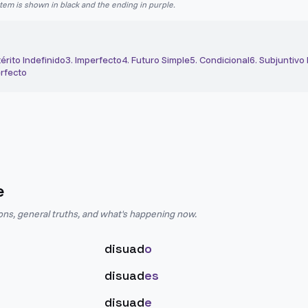
stem is shown in black and the ending in purple.
érito Indefinido
3
.
Imperfecto
4
.
Futuro Simple
5
.
Condicional
6
.
Subjuntivo
rfecto
e
ions, general truths, and what's happening now.
disuad
o
disuad
es
disuad
e