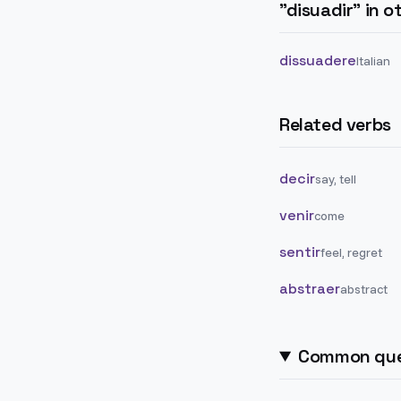
"
disuadir
" in 
dissuadere
Italian
Related verbs
decir
say, tell
venir
come
sentir
feel, regret
abstraer
abstract
Common que