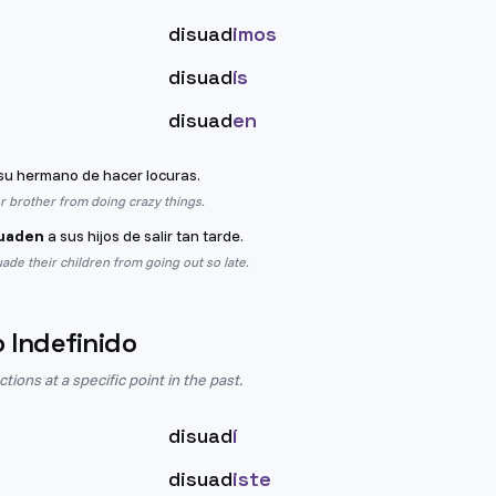
disuad
imos
disuad
ís
disuad
en
su hermano de hacer locuras.
 brother from doing crazy things.
uaden
a sus hijos de salir tan tarde.
ade their children from going out so late.
o Indefinido
ions at a specific point in the past.
disuad
í
disuad
iste