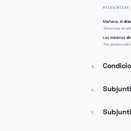
ellos/ellas
Mañana, él
dis
Tomorrow, he will
Los médicos
di
The doctors will 
Condicio
5
.
Subjunt
6
.
Subjunt
7
.