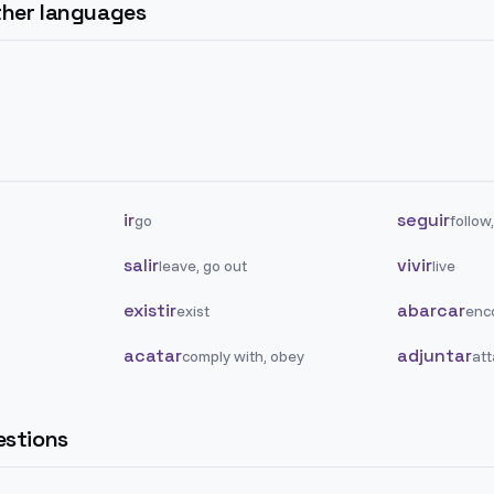
other languages
ir
seguir
go
follow
salir
vivir
leave, go out
live
existir
abarcar
exist
enc
acatar
adjuntar
comply with, obey
att
stions