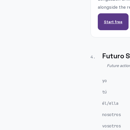
alongside the r
Start free
Futuro S
4
.
Future actio
yo
tú
él/ella
nosotros
vosotros