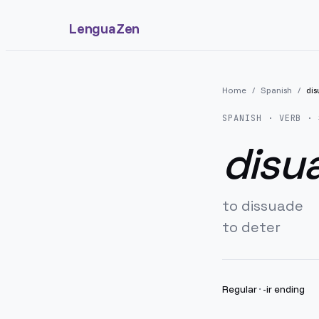
LenguaZen
Home
/
Spanish
/
dis
SPANISH
· VERB · 
disua
to dissuade
to deter
Regular
·
-ir ending