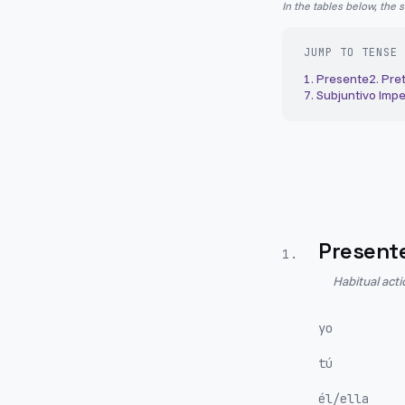
In the tables below, the 
JUMP TO TENSE
1
.
Presente
2
.
Pret
7
.
Subjuntivo Impe
Present
1
.
Habitual act
yo
tú
él/ella