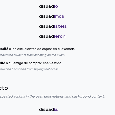
disuad
ió
disuad
imos
disuad
isteis
disuad
ieron
uadió
a los estudiantes de copiar en el examen.
uaded the students from cheating on the exam.
dió
a su amiga de comprar ese vestido.
ssuaded her friend from buying that dress.
cto
epeated actions in the past, descriptions, and background context.
disuad
ía