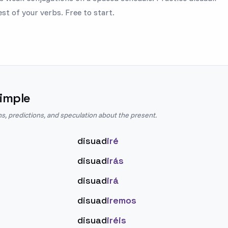
est of your verbs. Free to start.
imple
ns, predictions, and speculation about the present.
disuad
iré
disuad
irás
disuad
irá
disuad
iremos
disuad
iréis