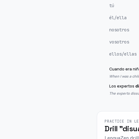
tú
él/ella
nosotros
vosotros
ellos/ellas
Cuando era niñ
When I was a chi
Los expertos
d
The experts dissu
PRACTICE IN L
Drill "disu
LenguaZen drill