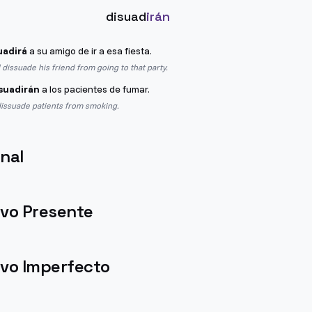
disuad
irán
uadirá
a su amigo de ir a esa fiesta.
 dissuade his friend from going to that party.
suadirán
a los pacientes de fumar.
dissuade patients from smoking.
nal
ivo Presente
ivo Imperfecto