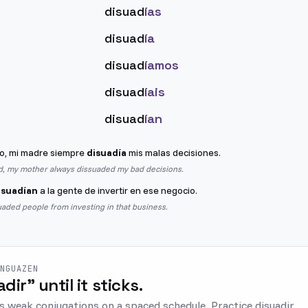
disuad
ías
disuad
ía
disuad
íamos
disuad
íais
disuad
ían
o, mi madre siempre
disuadía
mis malas decisiones.
ld, my mother always dissuaded my bad decisions.
isuadían
a la gente de invertir en ese negocio.
aded people from investing in that business.
ENGUAZEN
adir" until it sticks.
s weak conjugations on a spaced schedule. Practice disuadir