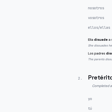
nosotros
vosotros
ellos/ellas
Ella
disuade
a 
She dissuades her
Los padres
dis
The parents dissu
Pretérit
2
.
Completed act
yo
tú