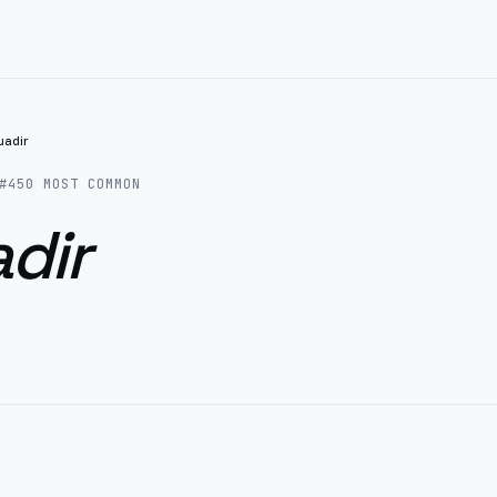
uadir
#
450
MOST COMMON
dir