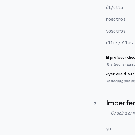
él/ella
nosotros
vosotros
ellos/ellas
El profesor
dis
The teacher diss
Ayer, ella
disua
Yesterday, she di
Imperfe
3
.
Ongoing or r
yo