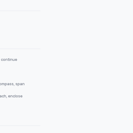
, continue
ompass, span
ach, enclose