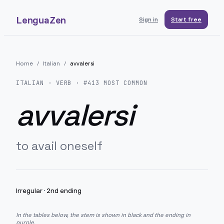
LenguaZen
Sign in
Start free
Home
/
Italian
/
avvalersi
ITALIAN
· VERB · #
413
MOST COMMON
avvalersi
to avail oneself
Irregular
·
2nd ending
In the tables below, the stem is shown in black and the ending in
purple.