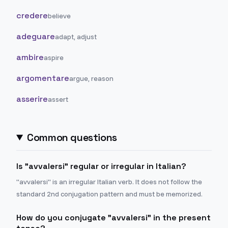
credere
believe
adeguare
adapt, adjust
ambire
aspire
argomentare
argue, reason
asserire
assert
Common questions
Is "avvalersi" regular or irregular in Italian?
"avvalersi" is an irregular Italian verb. It does not follow the
standard 2nd conjugation pattern and must be memorized.
How do you conjugate "avvalersi" in the present