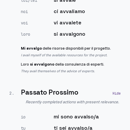
lui/lei
ci avvaliamo
noi
vi avvalete
voi
si avvalgono
loro
Mi avvalgo
delle risorse disponibili per il progetto.
I avail myself of the available resources for the project.
Loro
si avvalgono
della consulenza di esperti.
They avail themselves of the advice of experts.
Passato Prossimo
2
.
Recently completed actions with present relevance.
mi sono avvalso/a
io
ti sei avvalso/a
tu