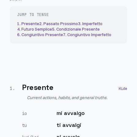
JUMP TO TENSE
1
.
Presente
2
.
Passato Prossimo
3
.
Imperfetto
4
.
Futuro Semplice
5
.
Condizionale Presente
6
.
Congiuntivo Presente
7
.
Congiuntivo Imperfetto
Presente
1
.
Current actions, habits, and general truths.
mi avvalgo
io
ti avvalgi
tu
si avvale