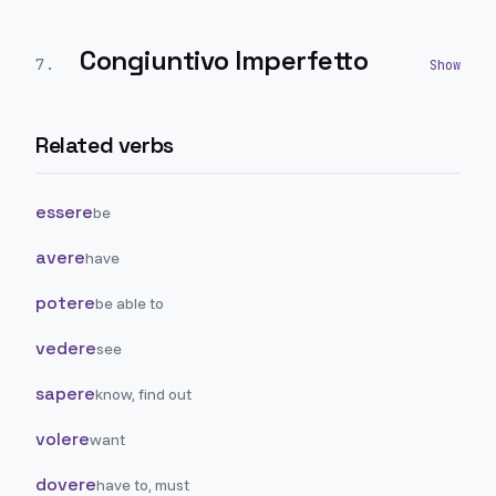
Congiuntivo Imperfetto
7
.
Related verbs
essere
be
avere
have
potere
be able to
vedere
see
sapere
know, find out
volere
want
dovere
have to, must