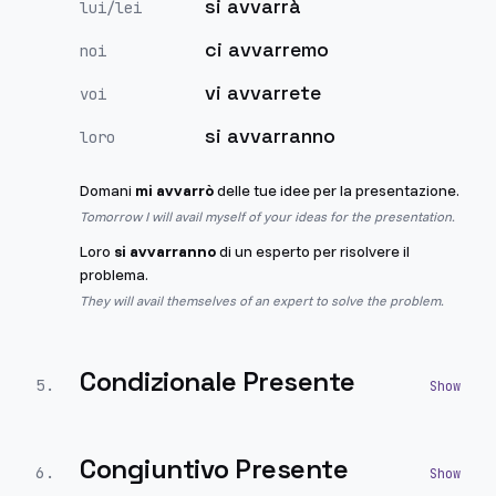
si avvarrà
lui/lei
ci avvarremo
noi
vi avvarrete
voi
si avvarranno
loro
Domani
mi avvarrò
delle tue idee per la presentazione.
Tomorrow I will avail myself of your ideas for the presentation.
Loro
si avvarranno
di un esperto per risolvere il
problema.
They will avail themselves of an expert to solve the problem.
Condizionale Presente
5
.
Congiuntivo Presente
6
.