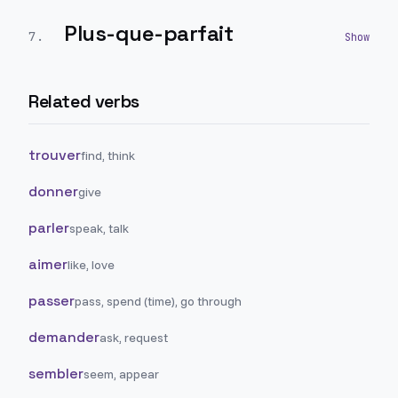
Plus-que-parfait
7
.
Related verbs
trouver
find, think
donner
give
parler
speak, talk
aimer
like, love
passer
pass, spend (time), go through
demander
ask, request
sembler
seem, appear