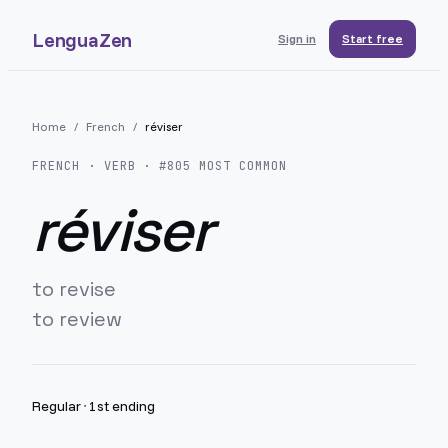
LenguaZen
Sign in
Start free
Home
/
French
/
réviser
FRENCH
· VERB · #
805
MOST COMMON
réviser
to revise
to review
Regular
·
1st ending