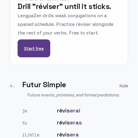
Drill "réviser" until it sticks.
LenguaZen drills weak conjugations on a
spaced schedule. Practice réviser alongside
the rest of your verbs. Free to start.
Start free
Futur Simple
4
.
Future events, promises, and formal predictions.
révis
erai
je
révis
eras
tu
révis
era
il/elle