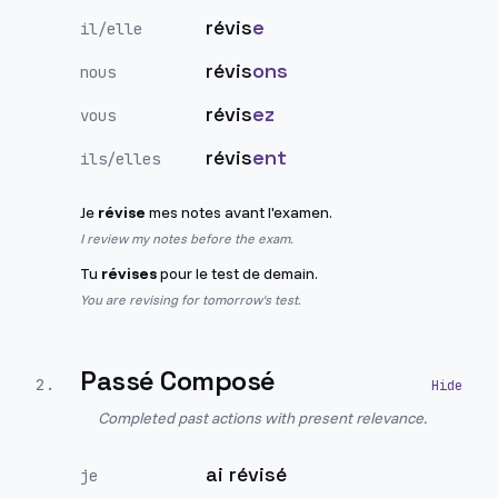
révis
e
il/elle
révis
ons
nous
révis
ez
vous
révis
ent
ils/elles
Je
révise
mes notes avant l'examen.
I review my notes before the exam.
Tu
révises
pour le test de demain.
You are revising for tomorrow's test.
Passé Composé
2
.
Completed past actions with present relevance.
ai révisé
je