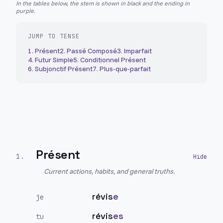
In the tables below, the stem is shown in black and the ending in
purple.
JUMP TO TENSE
1
.
Présent
2
.
Passé Composé
3
.
Imparfait
4
.
Futur Simple
5
.
Conditionnel Présent
6
.
Subjonctif Présent
7
.
Plus-que-parfait
Présent
1
.
Current actions, habits, and general truths.
révis
e
je
révis
es
tu