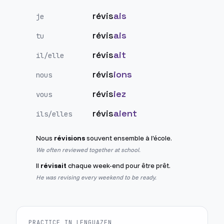
révis
ais
je
révis
ais
tu
révis
ait
il/elle
révis
ions
nous
révis
iez
vous
révis
aient
ils/elles
Nous
révisions
souvent ensemble à l'école.
We often reviewed together at school.
Il
révisait
chaque week-end pour être prêt.
He was revising every weekend to be ready.
PRACTICE IN LENGUAZEN