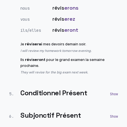
révis
erons
nous
révis
erez
vous
révis
eront
ils/elles
Je
réviserai
mes devoirs demain soir.
I will review my homework tomorrow evening.
Ils
réviseront
pour le grand examen la semaine
prochaine.
They will revise for the big exam next week.
Conditionnel Présent
5
.
Subjonctif Présent
6
.