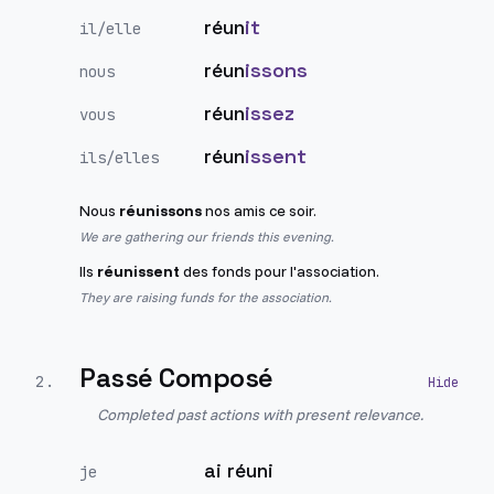
réun
it
il/elle
réun
issons
nous
réun
issez
vous
réun
issent
ils/elles
Nous
réunissons
nos amis ce soir.
We are gathering our friends this evening.
Ils
réunissent
des fonds pour l'association.
They are raising funds for the association.
Passé Composé
2
.
Completed past actions with present relevance.
ai réuni
je