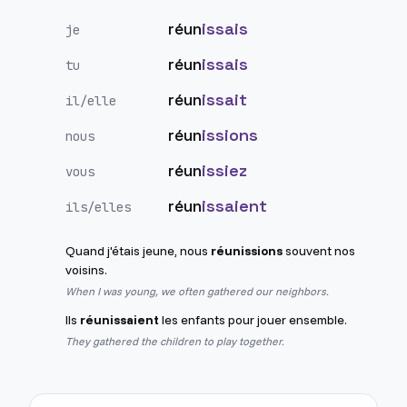
réun
issais
je
réun
issais
tu
réun
issait
il/elle
réun
issions
nous
réun
issiez
vous
réun
issaient
ils/elles
Quand j'étais jeune, nous
réunissions
souvent nos
voisins.
When I was young, we often gathered our neighbors.
Ils
réunissaient
les enfants pour jouer ensemble.
They gathered the children to play together.