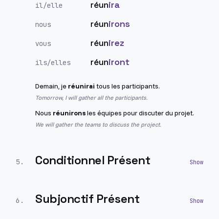
réun
ira
il/elle
réun
irons
nous
réun
irez
vous
réun
iront
ils/elles
Demain, je
réunirai
tous les participants.
Tomorrow, I will gather all the participants.
Nous
réunirons
les équipes pour discuter du projet.
We will gather the teams to discuss the project.
Conditionnel Présent
5
.
Subjonctif Présent
6
.