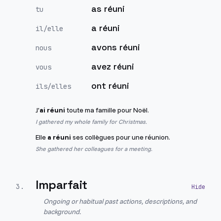
as réuni
tu
a réuni
il/elle
avons réuni
nous
avez réuni
vous
ont réuni
ils/elles
J'
ai réuni
toute ma famille pour Noël.
I gathered my whole family for Christmas.
Elle
a réuni
ses collègues pour une réunion.
She gathered her colleagues for a meeting.
Imparfait
3
.
Ongoing or habitual past actions, descriptions, and
background.