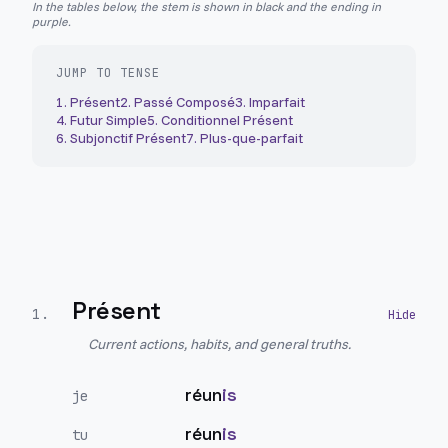
In the tables below, the stem is shown in black and the ending in
purple.
JUMP TO TENSE
1
.
Présent
2
.
Passé Composé
3
.
Imparfait
4
.
Futur Simple
5
.
Conditionnel Présent
6
.
Subjonctif Présent
7
.
Plus-que-parfait
Présent
1
.
Current actions, habits, and general truths.
réun
is
je
réun
is
tu