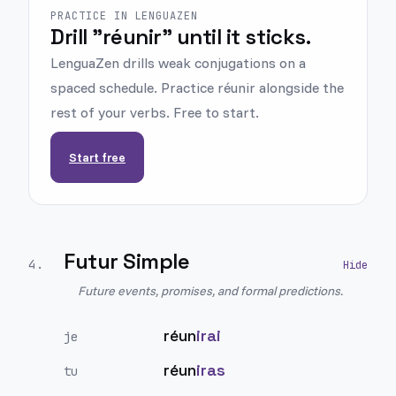
PRACTICE IN LENGUAZEN
Drill "réunir" until it sticks.
LenguaZen drills weak conjugations on a
spaced schedule. Practice réunir alongside the
rest of your verbs. Free to start.
Start free
Futur Simple
4
.
Future events, promises, and formal predictions.
réun
irai
je
réun
iras
tu