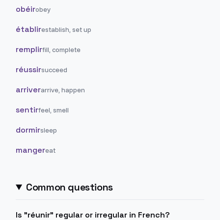
obéir
obey
établir
establish, set up
remplir
fill, complete
réussir
succeed
arriver
arrive, happen
sentir
feel, smell
dormir
sleep
manger
eat
Common questions
Is "réunir" regular or irregular in French?