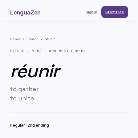
LenguaZen
Sign in
Start free
Home
/
French
/
réunir
FRENCH
· VERB · #
98
MOST COMMON
réunir
to gather
to unite
Regular
·
2nd ending