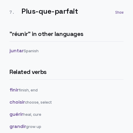
Plus-que-parfait
7
.
"
réunir
" in other languages
juntar
Spanish
Related verbs
finir
finish, end
choisir
choose, select
guérir
heal, cure
grandir
grow up