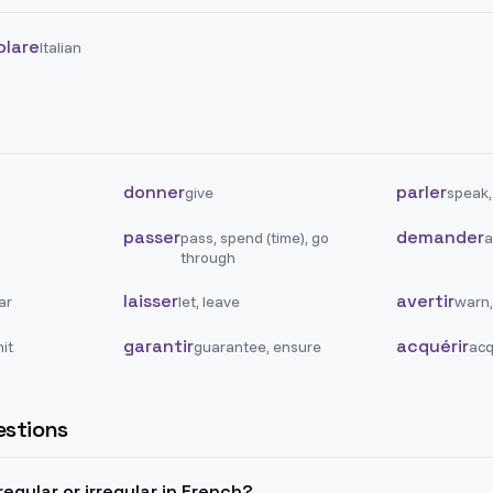
olare
Italian
donner
parler
give
speak,
passer
demander
pass, spend (time), go
a
through
laisser
avertir
ar
let, leave
warn,
garantir
acquérir
it
guarantee, ensure
acq
stions
regular or irregular in French?