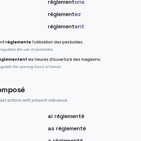
réglement
ons
réglement
ez
réglement
ent
ent
réglemente
l'utilisation des pesticides.
egulates the use of pesticides.
églementent
les heures d'ouverture des magasins.
egulate the opening hours of stores.
omposé
st actions with present relevance.
ai réglementé
as réglementé
a réglementé