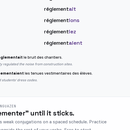
réglement
ait
réglement
ions
réglement
iez
réglement
aient
églementait
le bruit des chantiers.
ity regulated the noise from construction sites.
lementaient
les tenues vestimentaires des élèves.
 students' dress codes.
ENGUAZEN
lementer" until it sticks.
s weak conjugations on a spaced schedule. Practice
ngside the rest of your verbs. Free to start.