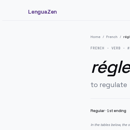
LenguaZen
Home
/
French
/
rég
FRENCH
· VERB · #
régl
to regulate
Regular
·
1st ending
In the tables below, the 