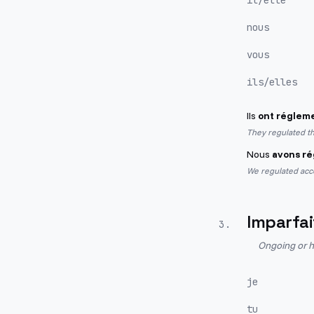
il/elle
nous
vous
ils/elles
Ils
ont réglem
They regulated t
Nous
avons r
We regulated acce
Imparfai
3
.
Ongoing or h
je
tu