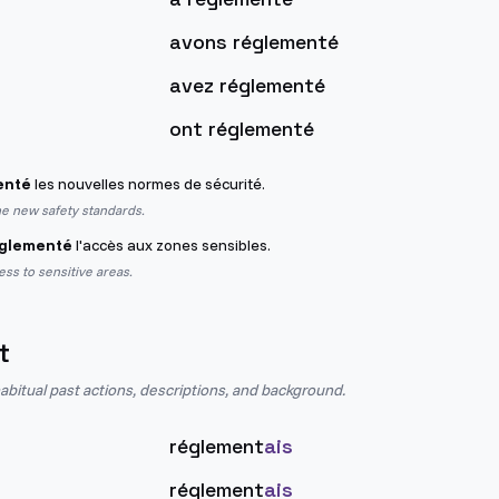
avons réglementé
avez réglementé
ont réglementé
enté
les nouvelles normes de sécurité.
he new safety standards.
églementé
l'accès aux zones sensibles.
ss to sensitive areas.
t
abitual past actions, descriptions, and background.
réglement
ais
réglement
ais