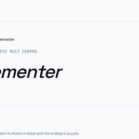
lementer
392
MOST COMMON
ementer
stem is shown in black and the ending in purple.