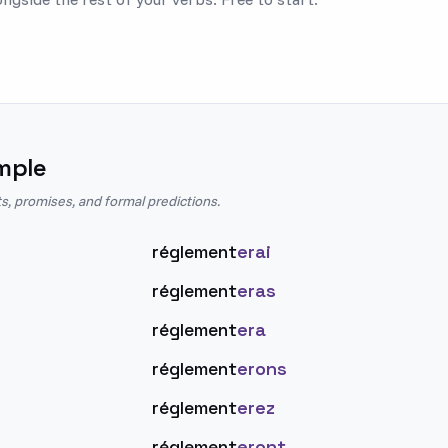
mple
s, promises, and formal predictions.
réglement
erai
réglement
eras
réglement
era
réglement
erons
réglement
erez
réglement
eront