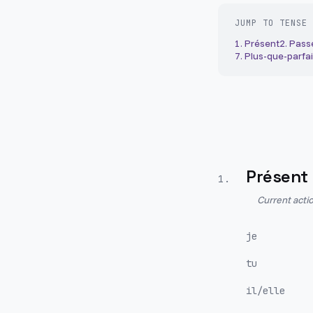
JUMP TO TENSE
1
.
Présent
2
.
Pass
7
.
Plus-que-parfai
Présent
1
.
Current actio
je
tu
il/elle