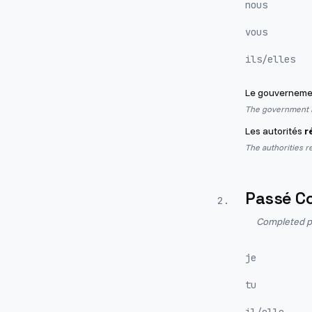
nous
vous
ils/elles
Le gouvernem
The government r
Les autorités
r
The authorities r
Passé C
2
.
Completed pa
je
tu