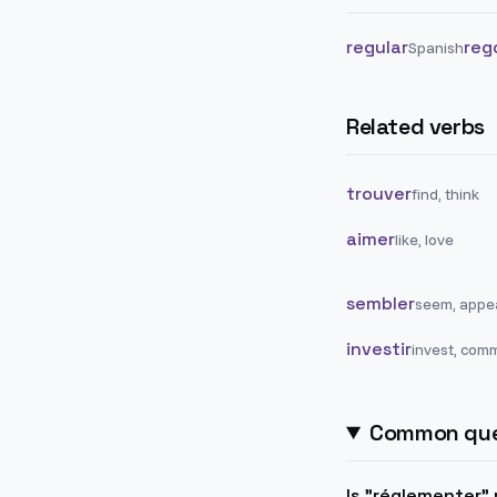
regular
reg
Spanish
Related verbs
trouver
find, think
aimer
like, love
sembler
seem, appe
investir
invest, comm
Common que
Is "réglementer" 