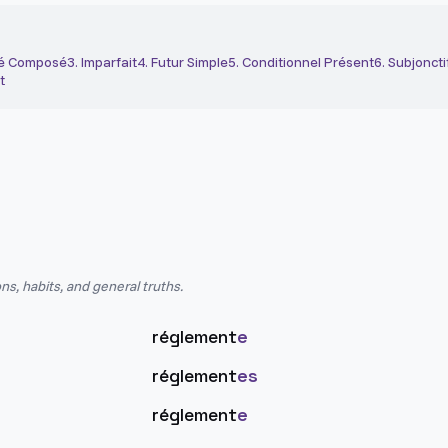
é Composé
3
.
Imparfait
4
.
Futur Simple
5
.
Conditionnel Présent
6
.
Subjoncti
t
ns, habits, and general truths.
réglement
e
réglement
es
réglement
e