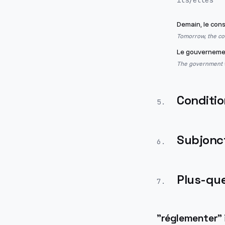
ils/elles
Demain, le conse
Tomorrow, the cou
Le gouvernem
The government w
Conditio
5
.
Subjonct
6
.
Plus-que
7
.
"
réglementer
"