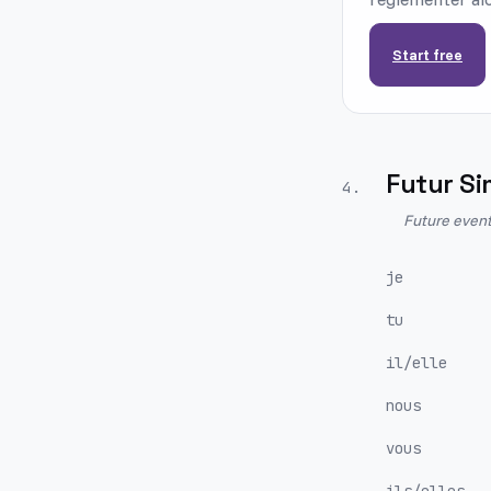
Start free
Futur Si
4
.
Future event
je
tu
il/elle
nous
vous