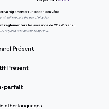
il va réglementer l'utilisation des vélos.
ncil will regulate the use of bicycles.
ent
réglementera
les émissions de CO2 d'ici 2025.
ill regulate CO2 emissions by 2025.
nnel Présent
if Présent
-parfait
 in other languages