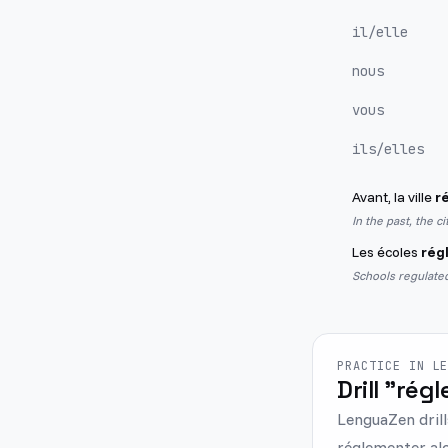
il/elle
nous
vous
ils/elles
Avant, la ville
r
In the past, the c
Les écoles
rég
Schools regulated
PRACTICE IN L
Drill "rég
LenguaZen drill
réglementer alo