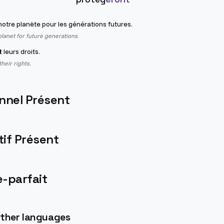
otre planète pour les générations futures.
 planet for future generations.
t
leurs droits.
their rights.
nnel Présent
if Présent
-parfait
 other languages