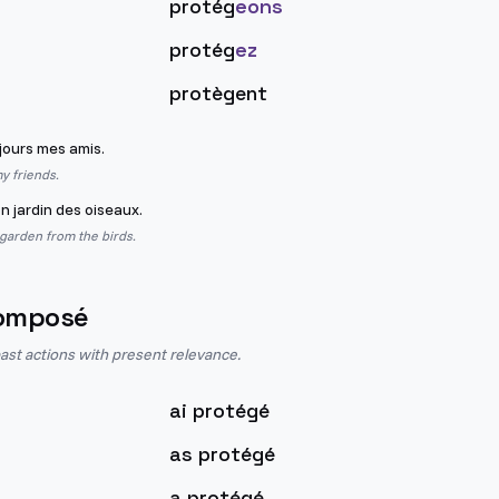
protég
eons
protég
ez
protègent
jours mes amis.
y friends.
n jardin des oiseaux.
garden from the birds.
omposé
st actions with present relevance.
ai protégé
as protégé
a protégé