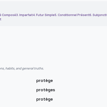
é Composé
3
.
Imparfait
4
.
Futur Simple
5
.
Conditionnel Présent
6
.
Subjoncti
t
ns, habits, and general truths.
protège
protèges
protège