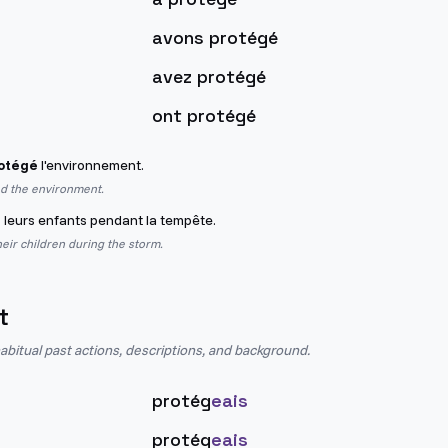
avons protégé
avez protégé
ont protégé
rotégé
l'environnement.
d the environment.
é
leurs enfants pendant la tempête.
eir children during the storm.
t
abitual past actions, descriptions, and background.
protég
eais
protég
eais