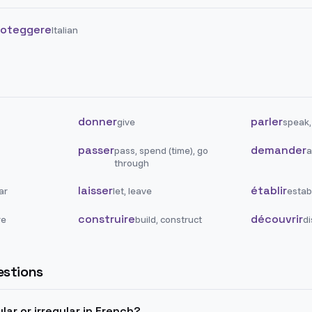
roteggere
Italian
donner
parler
give
speak,
passer
demander
pass, spend (time), go
a
through
laisser
établir
ar
let, leave
establ
construire
découvrir
re
build, construct
di
stions
lar or irregular in French?