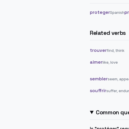
proteger
p
Spanish
Related verbs
trouver
find, think
aimer
like, love
sembler
seem, appe
souffrir
suffer, endu
Common que
Is "protéger" regu