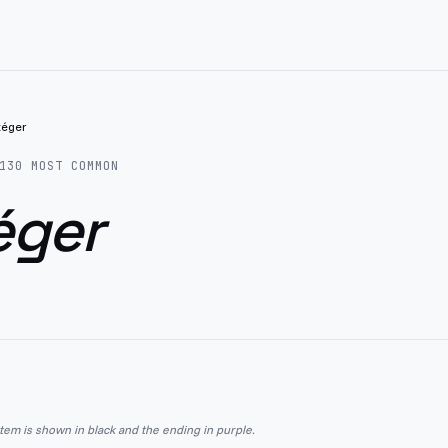
téger
130
MOST COMMON
éger
stem is shown in black and the ending in purple.