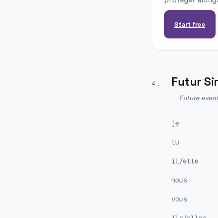
Start free
Futur Si
4
.
Future event
je
tu
il/elle
nous
vous