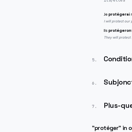
ils/elles
Je
protégerai
n
I will protect our
Ils
protégeron
They will protect 
Conditio
5
.
Subjonct
6
.
Plus-que
7
.
"
protéger
" in