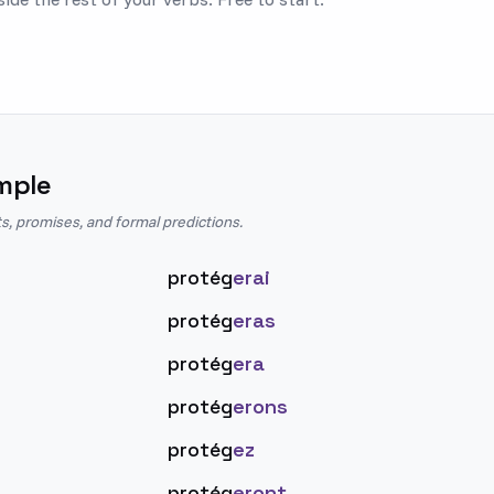
mple
s, promises, and formal predictions.
protég
erai
protég
eras
protég
era
protég
erons
protég
ez
protég
eront