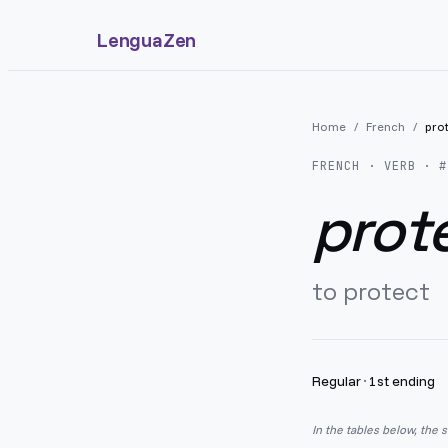
LenguaZen
Home
/
French
/
pro
FRENCH
· VERB · #
prot
to protect
Regular
·
1st ending
In the tables below, the 