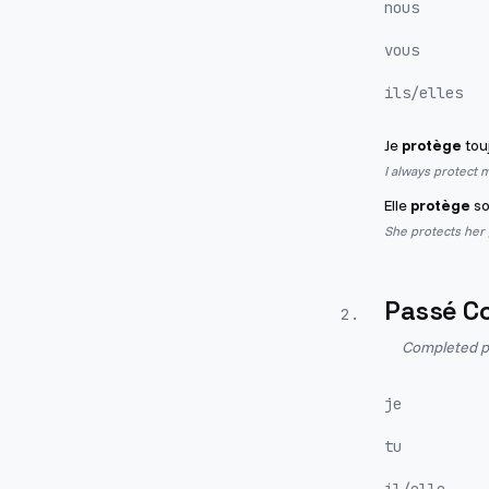
nous
vous
ils/elles
Je
protège
tou
I always protect m
Elle
protège
so
She protects her 
Passé C
2
.
Completed pa
je
tu