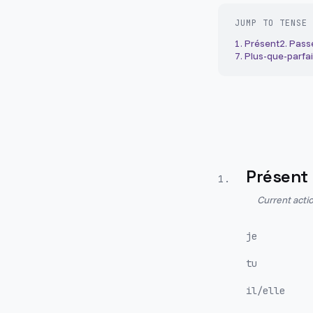
JUMP TO TENSE
1
.
Présent
2
.
Pass
7
.
Plus-que-parfai
Présent
1
.
Current actio
je
tu
il/elle