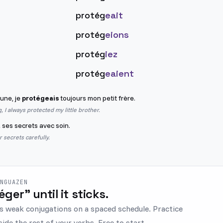
protég
eait
protég
eions
protég
iez
protég
eaient
eune, je
protégeais
toujours mon petit frère.
 I always protected my little brother.
t
ses secrets avec soin.
 secrets carefully.
ENGUAZEN
éger" until it sticks.
s weak conjugations on a spaced schedule. Practice
ide the rest of your verbs. Free to start.