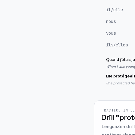
il/elle
nous
vous
ils/elles
Quand j'étais j
When I was young,
Elle
protégeai
She protected her
PRACTICE IN L
Drill "prot
LenguaZen drill
protéger alongs