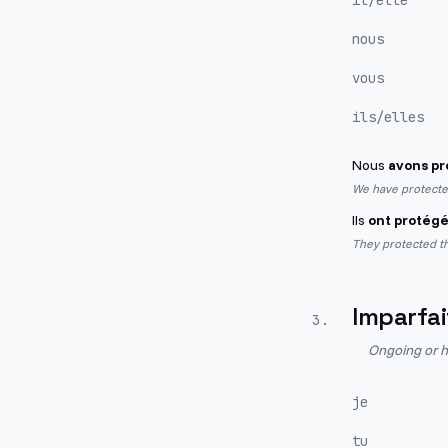
il/elle
nous
vous
ils/elles
Nous
avons p
We have protecte
Ils
ont protég
They protected th
Imparfai
3
.
Ongoing or h
je
tu