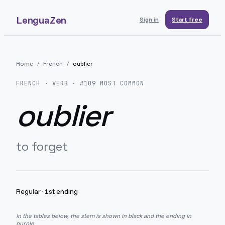
LenguaZen
Sign in
Start free
Home
/
French
/
oublier
FRENCH
· VERB · #
109
MOST COMMON
oublier
to forget
Regular
·
1st ending
In the tables below, the stem is shown in black and the ending in
purple.