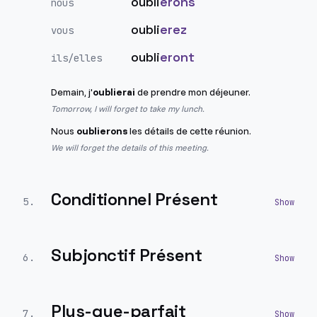
oubli
erons
nous
oubli
erez
vous
oubli
eront
ils/elles
Demain, j'
oublierai
de prendre mon déjeuner.
Tomorrow, I will forget to take my lunch.
Nous
oublierons
les détails de cette réunion.
We will forget the details of this meeting.
Conditionnel Présent
5
.
Subjonctif Présent
6
.
Plus-que-parfait
7
.