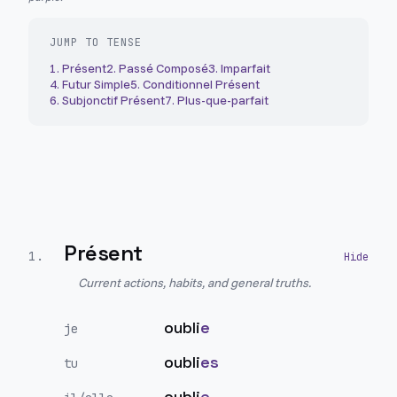
JUMP TO TENSE
1
.
Présent
2
.
Passé Composé
3
.
Imparfait
4
.
Futur Simple
5
.
Conditionnel Présent
6
.
Subjonctif Présent
7
.
Plus-que-parfait
Présent
1
.
Current actions, habits, and general truths.
oubli
e
je
oubli
es
tu
oubli
e