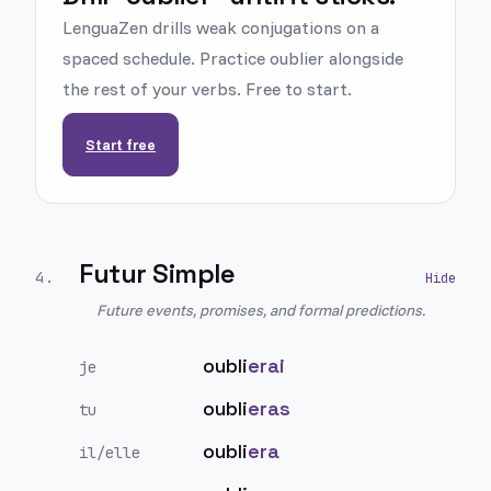
LenguaZen drills weak conjugations on a
spaced schedule. Practice oublier alongside
the rest of your verbs. Free to start.
Start free
Futur Simple
4
.
Future events, promises, and formal predictions.
oubli
erai
je
oubli
eras
tu
oubli
era
il/elle