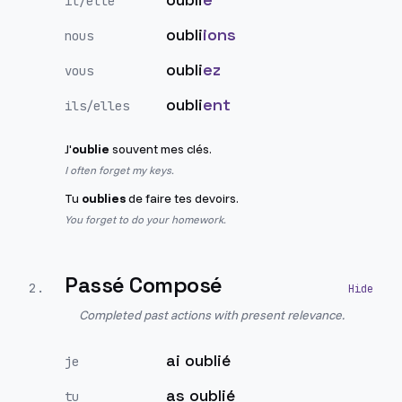
il/elle
oubli
ions
nous
oubli
ez
vous
oubli
ent
ils/elles
J'
oublie
souvent mes clés.
I often forget my keys.
Tu
oublies
de faire tes devoirs.
You forget to do your homework.
Passé Composé
2
.
Completed past actions with present relevance.
ai oublié
je
as oublié
tu