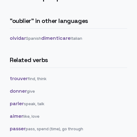
"
oublier
" in other languages
olvidar
dimenticare
Spanish
Italian
Related verbs
trouver
find, think
donner
give
parler
speak, talk
aimer
like, love
passer
pass, spend (time), go through