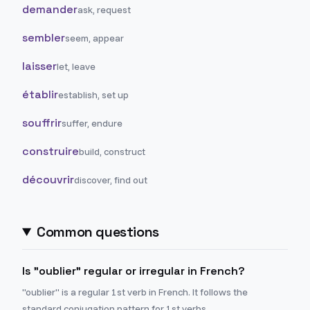
demander
ask, request
sembler
seem, appear
laisser
let, leave
établir
establish, set up
souffrir
suffer, endure
construire
build, construct
découvrir
discover, find out
Common questions
Is "oublier" regular or irregular in French?
"oublier" is a regular 1st verb in French. It follows the
standard conjugation pattern for 1st verbs.