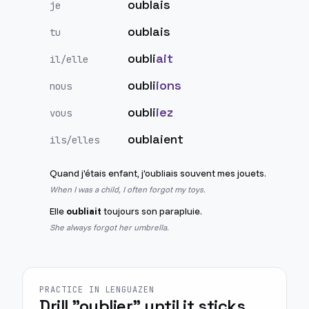
oublais
je
oublais
tu
oubli
ait
il/elle
oubli
ions
nous
oubli
iez
vous
oublaient
ils/elles
Quand j'étais enfant, j'oubliais souvent mes jouets.
When I was a child, I often forgot my toys.
Elle
oubliait
toujours son parapluie.
She always forgot her umbrella.
PRACTICE IN LENGUAZEN
Drill "oublier" until it sticks.