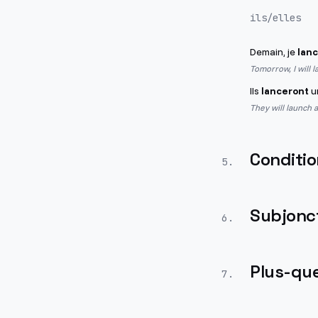
ils/elles
Demain, je
lanc
Tomorrow, I will 
Ils
lanceront
un
They will launch 
Conditio
5
.
Subjonct
6
.
Plus-que
7
.