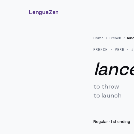
LenguaZen
Home
/
French
/
lan
FRENCH
· VERB · #
lanc
to throw
to launch
Regular
·
1st ending