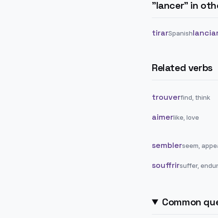
"
lancer
" in ot
tirar
lancia
Spanish
Related verbs
trouver
find, think
aimer
like, love
sembler
seem, appe
souffrir
suffer, endu
Common que