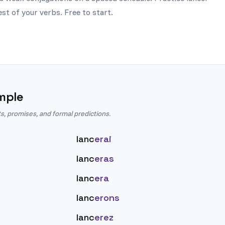
est of your verbs. Free to start.
mple
s, promises, and formal predictions.
lanc
erai
lanc
eras
lanc
era
lanc
erons
lanc
erez