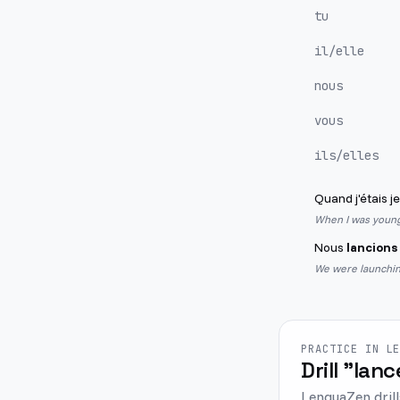
tu
il/elle
nous
vous
ils/elles
Quand j'étais j
When I was young,
Nous
lancions
We were launching
PRACTICE IN L
Drill "lanc
LenguaZen drill