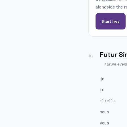
alongside the r
Start free
Futur Si
4
.
Future event
je
tu
il/elle
nous
vous