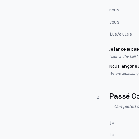
nous
vous
ils/elles
Je
lance
le ball
I launch the ball 
Nous
lançons
u
We are launching
Passé C
2
.
Completed pa
je
tu