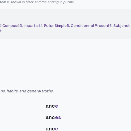
stem is shown in black and the ending in purple.
é Composé
3
.
Imparfait
4
.
Futur Simple
5
.
Conditionnel Présent
6
.
Subjoncti
t
ns, habits, and general truths.
lanc
e
lanc
es
lanc
e