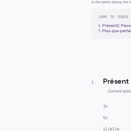
In the tables below, the 
JUMP TO TENSE
1
.
Présent
2
.
Pass
7
.
Plus-que-parfai
Présent
1
.
Current actio
je
tu
il/elle