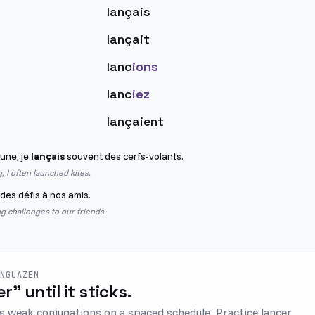
lançais
lançait
lanc
ions
lanc
iez
lançaient
eune, je
lançais
souvent des cerfs-volants.
 I often launched kites.
des défis à nos amis.
 challenges to our friends.
ENGUAZEN
er" until it sticks.
s weak conjugations on a spaced schedule. Practice lancer