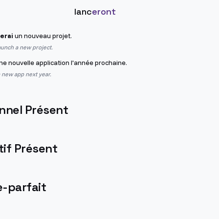
lanc
eront
erai
un nouveau projet.
launch a new project.
e nouvelle application l'année prochaine.
a new app next year.
nnel Présent
if Présent
-parfait