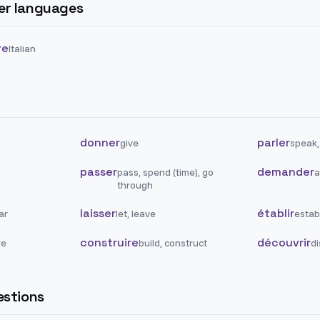
her languages
re
Italian
donner
parler
give
speak,
passer
demander
pass, spend (time), go
a
through
laisser
établir
ar
let, leave
establ
construire
découvrir
re
build, construct
di
stions