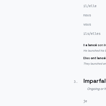
il/elle
nous
vous
ils/elles
Il
a lancé
son li
He launched his 
Elles
ont lancé
They launched an
Imparfai
3
.
Ongoing or h
je