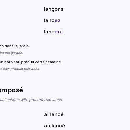
lançons
lanc
ez
lanc
ent
on dans le jardin.
into the garden.
n nouveau produit cette semaine.
 a new product this week.
omposé
st actions with present relevance.
ai lancé
as lancé