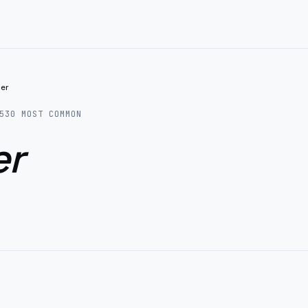
cer
530
MOST COMMON
er