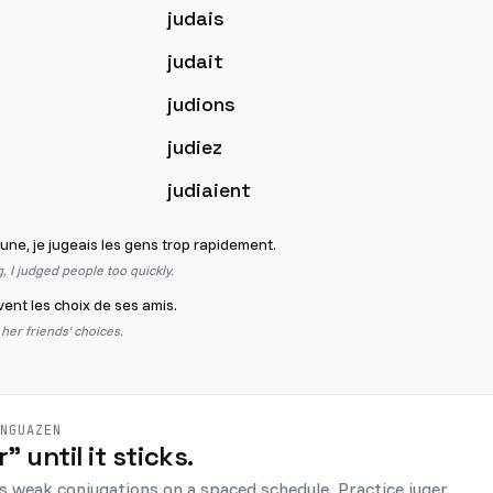
judais
judait
judions
judiez
judiaient
eune, je jugeais les gens trop rapidement.
 I judged people too quickly.
vent les choix de ses amis.
her friends' choices.
ENGUAZEN
r" until it sticks.
s weak conjugations on a spaced schedule. Practice juger