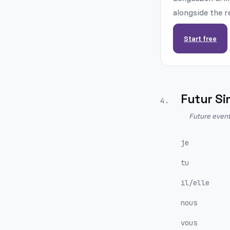
alongside the r
Start free
Futur Si
4
.
Future event
je
tu
il/elle
nous
vous