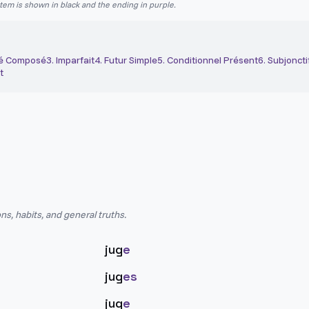
stem is shown in black and the ending in purple.
é Composé
3
.
Imparfait
4
.
Futur Simple
5
.
Conditionnel Présent
6
.
Subjoncti
t
ns, habits, and general truths.
jug
e
jug
es
jug
e