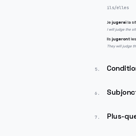
ils/elles
Je
jugerai
la si
I will judge the s
Ils
jugeront
les
They will judge t
Conditio
5
.
Subjonct
6
.
Plus-que
7
.