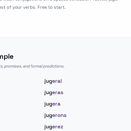
est of your verbs. Free to start.
mple
s, promises, and formal predictions.
jug
erai
jug
eras
jug
era
jug
erons
jug
erez