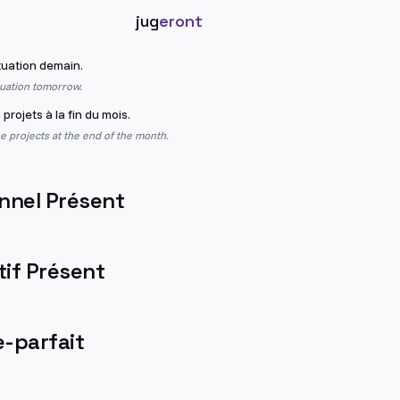
jug
eront
tuation demain.
ituation tomorrow.
 projets à la fin du mois.
he projects at the end of the month.
nnel Présent
if Présent
-parfait