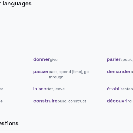
er languages
donner
parler
give
speak,
passer
demander
pass, spend (time), go
a
through
laisser
établir
ar
let, leave
establ
construire
découvrir
re
build, construct
di
stions