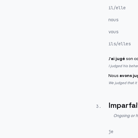
il/elle
nous
vous
ils/elles
J'
ai jugé
son co
I judged his beha
Nous
avons ju
We judged that it
Imparfai
3
.
Ongoing or h
je