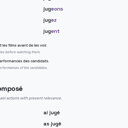
jug
eons
jug
ez
jug
ent
les films avant de les voir.
ies before watching them.
erformances des candidats.
erformances of the candidates.
omposé
st actions with present relevance.
ai jugé
as jugé