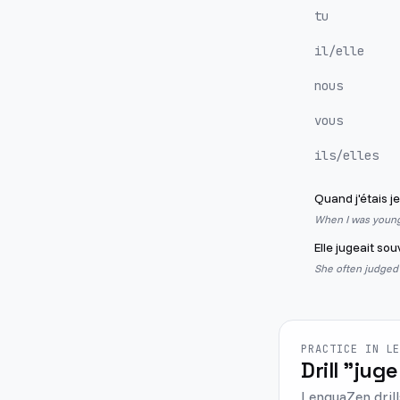
tu
il/elle
nous
vous
ils/elles
Quand j'étais j
When I was young,
Elle jugeait sou
She often judged 
PRACTICE IN L
Drill "juge
LenguaZen drill