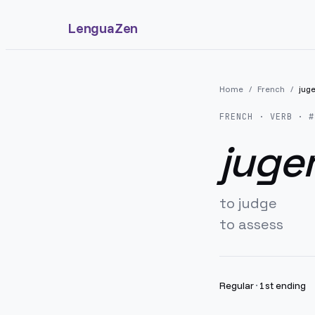
LenguaZen
Home
/
French
/
jug
FRENCH
· VERB · #
juge
to judge
to assess
Regular
·
1st ending