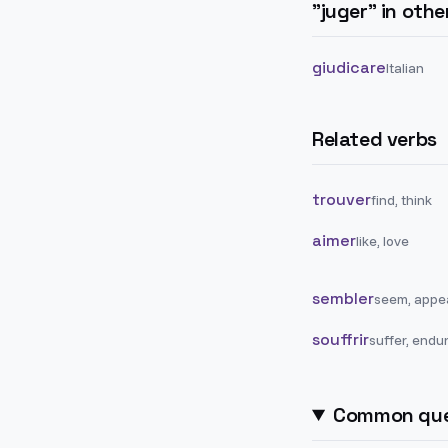
"
juger
" in oth
giudicare
Italian
Related verbs
trouver
find, think
aimer
like, love
sembler
seem, appe
souffrir
suffer, endu
Common que