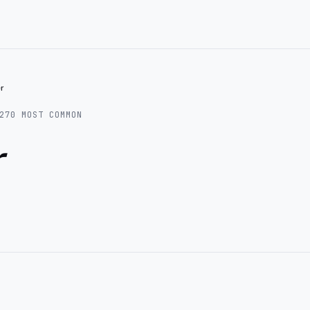
er
270
MOST COMMON
r