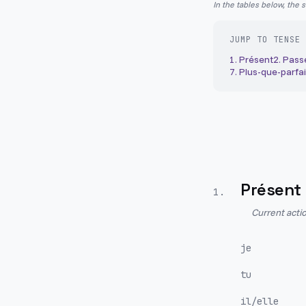
In the tables below, the 
JUMP TO TENSE
1
.
Présent
2
.
Pass
7
.
Plus-que-parfai
Présent
1
.
Current actio
je
tu
il/elle