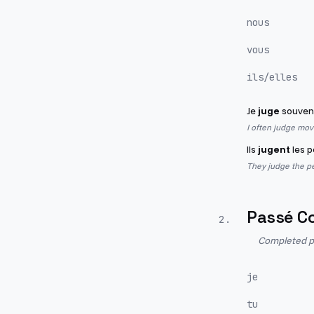
nous
vous
ils/elles
Je
juge
souvent 
I often judge mov
Ils
jugent
les p
They judge the p
Passé C
2
.
Completed pa
je
tu