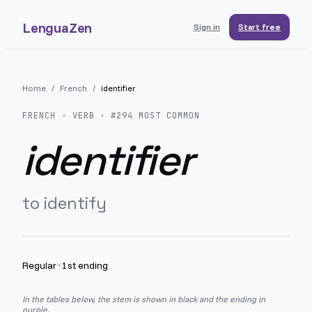
LenguaZen
Sign in
Start free
Home
/
French
/
identifier
FRENCH
· VERB · #
294
MOST COMMON
identifier
to identify
Regular
·
1st ending
In the tables below, the stem is shown in black and the ending in
purple.