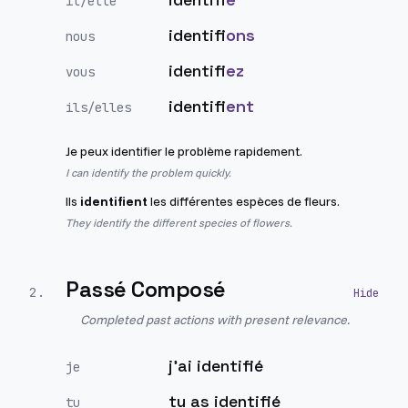
il/elle
identifi
ons
nous
identifi
ez
vous
identifi
ent
ils/elles
Je peux identifier le problème rapidement.
I can identify the problem quickly.
Ils
identifient
les différentes espèces de fleurs.
They identify the different species of flowers.
Passé Composé
2
.
Completed past actions with present relevance.
j'ai identifié
je
tu as identifié
tu