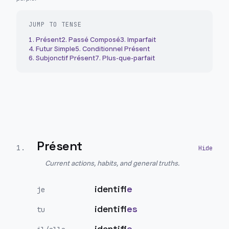
JUMP TO TENSE
1
.
Présent
2
.
Passé Composé
3
.
Imparfait
4
.
Futur Simple
5
.
Conditionnel Présent
6
.
Subjonctif Présent
7
.
Plus-que-parfait
Présent
1
.
Current actions, habits, and general truths.
identifi
e
je
identifi
es
tu
identifi
e