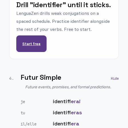
Drill "identifier" until it sticks.
LenguaZen drills weak conjugations on a
spaced schedule. Practice identifier alongside
the rest of your verbs. Free to start.
Start free
Futur Simple
4
.
Future events, promises, and formal predictions.
identifi
erai
je
identifi
eras
tu
identifi
era
il/elle