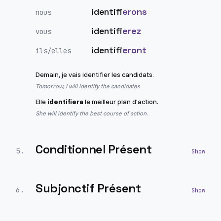
identifi
erons
nous
identifi
erez
vous
identifi
eront
ils/elles
Demain, je vais identifier les candidats.
Tomorrow, I will identify the candidates.
Elle
identifiera
le meilleur plan d'action.
She will identify the best course of action.
Conditionnel Présent
5
.
Subjonctif Présent
6
.