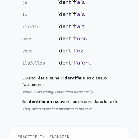
identifi
ais
je
identifi
ais
tu
identifi
ait
il/elle
identifi
ons
nous
identifi
ez
vous
identifi
aient
ils/elles
Quand j'étais jeune, j'
identifiais
les oiseaux
facilement.
When I was young, I identified birds easily.
Ils
identifiaient
souvent les erreurs dans le texte.
They often identified mistakes in the text.
PRACTICE IN LENGUAZEN