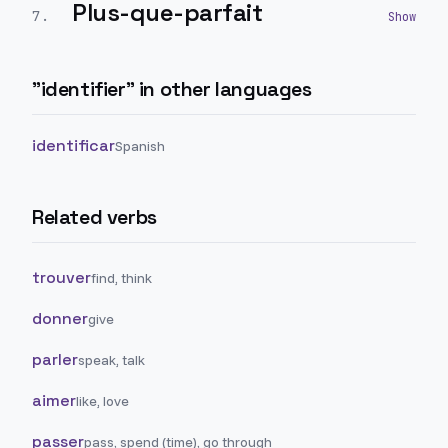
Plus-que-parfait
7
.
"
identifier
" in other languages
identificar
Spanish
Related verbs
trouver
find, think
donner
give
parler
speak, talk
aimer
like, love
passer
pass, spend (time), go through