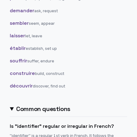
demander
ask, request
sembler
seem, appear
laisser
let, leave
établir
establish, set up
souffrir
suffer, endure
construire
build, construct
découvrir
discover, find out
Common questions
Is "identifier" regular or irregular in French?
"identifier" is a regular 1st verb in French. It follows the