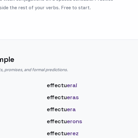
side the rest of your verbs. Free to start.
mple
s, promises, and formal predictions.
effectu
erai
effectu
eras
effectu
era
effectu
erons
effectu
erez