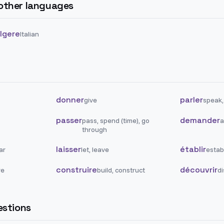
 other languages
lgere
Italian
donner
parler
give
speak,
passer
demander
pass, spend (time), go
a
through
laisser
établir
ar
let, leave
establ
construire
découvrir
re
build, construct
di
stions