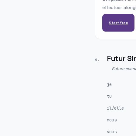
effectuer along
Start free
Futur Si
4
.
Future event
je
tu
il/elle
nous
vous