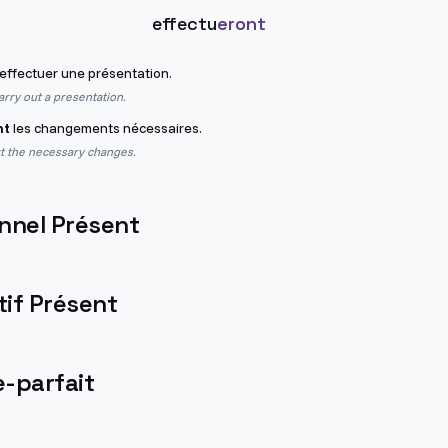
effectu
eront
 effectuer une présentation.
arry out a presentation.
nt
les changements nécessaires.
ut the necessary changes.
nnel Présent
if Présent
-parfait