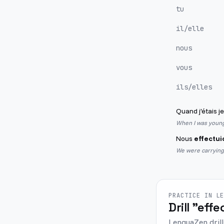
tu
il/elle
nous
vous
ils/elles
Quand j'étais je
When I was young,
Nous
effectui
We were carrying
PRACTICE IN L
Drill "effe
LenguaZen drill