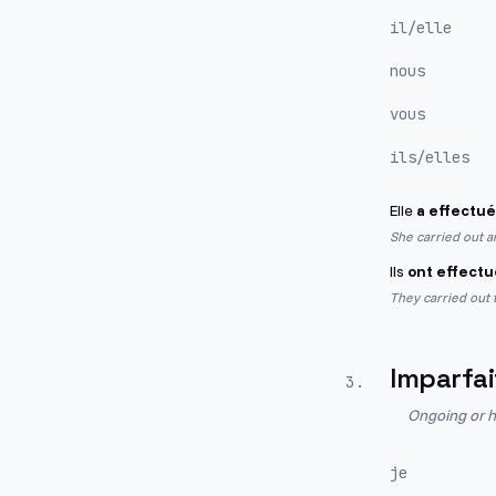
il/elle
nous
vous
ils/elles
Elle
a effectué
She carried out an
Ils
ont effectu
They carried out 
Imparfai
3
.
Ongoing or h
je