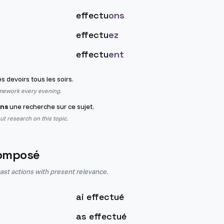
effectu
ons
effectu
ez
effectu
ent
 devoirs tous les soirs.
omework every evening.
ons
une recherche sur ce sujet.
ut research on this topic.
omposé
st actions with present relevance.
ai effectué
as effectué