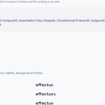
stem is shown in black and the ending in purple.
é Composé
3
.
Imparfait
4
.
Futur Simple
5
.
Conditionnel Présent
6
.
Subjoncti
t
ns, habits, and general truths.
effectu
e
effectu
es
effectu
e