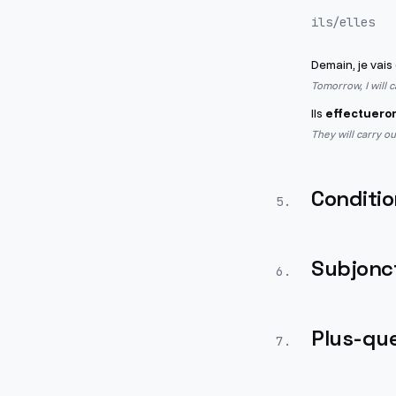
ils/elles
Demain, je vais
Tomorrow, I will c
Ils
effectuero
They will carry o
Conditio
5
.
Subjonct
6
.
Plus-que
7
.