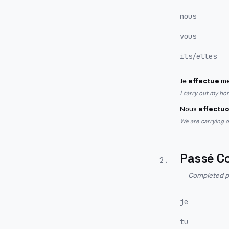
nous
vous
ils/elles
Je
effectue
mes
I carry out my h
Nous
effectu
We are carrying o
Passé C
2
.
Completed pa
je
tu