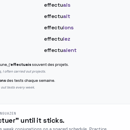
effectu
ais
effectu
ait
effectu
ions
effectu
iez
effectu
aient
une, j'
effectuais
souvent des projets.
 I often carried out projects.
ons
des tests chaque semaine.
 out tests every week.
ENGUAZEN
ctuer" until it sticks.
s weak conjugations on a spaced schedule. Practice