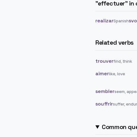
"
effectuer
" in
realizar
svo
Spanish
Related verbs
trouver
find, think
aimer
like, love
sembler
seem, appe
souffrir
suffer, endu
Common que