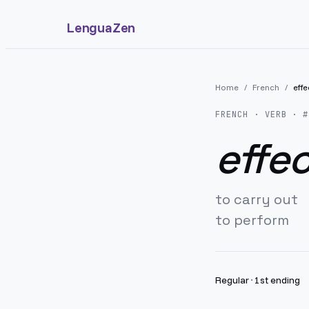
LenguaZen
Home
/
French
/
effe
FRENCH
· VERB · #
effe
to carry out
to perform
Regular
·
1st ending