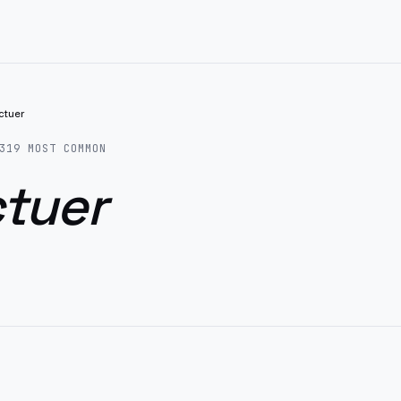
ctuer
319
MOST COMMON
ctuer