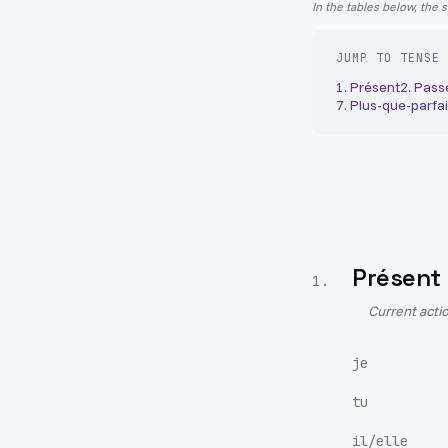
In the tables below, the 
JUMP TO TENSE
1
.
Présent
2
.
Pass
7
.
Plus-que-parfai
Présent
1
.
Current actio
je
tu
il/elle