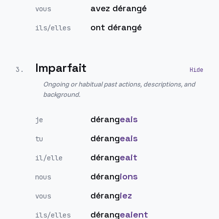
avez dérangé
vous
ont dérangé
ils/elles
Imparfait
3
.
Ongoing or habitual past actions, descriptions, and
background.
dérang
eais
je
dérang
eais
tu
dérang
eait
il/elle
dérang
ions
nous
dérang
iez
vous
dérang
eaient
ils/elles