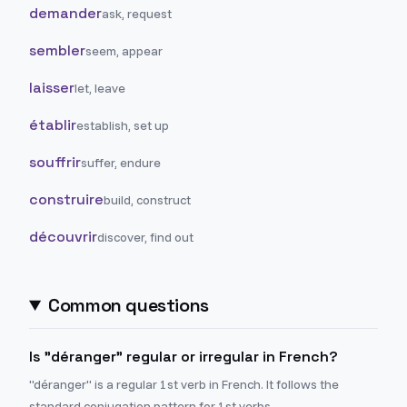
demander
ask, request
sembler
seem, appear
laisser
let, leave
établir
establish, set up
souffrir
suffer, endure
construire
build, construct
découvrir
discover, find out
Common questions
Is "déranger" regular or irregular in French?
"déranger" is a regular 1st verb in French. It follows the
standard conjugation pattern for 1st verbs.