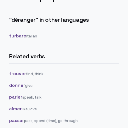
"
déranger
" in other languages
turbare
Italian
Related verbs
trouver
find, think
donner
give
parler
speak, talk
aimer
like, love
passer
pass, spend (time), go through