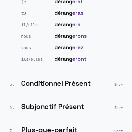
dérang
erai
je
dérang
eras
tu
dérang
era
il/elle
dérang
erons
nous
dérang
erez
vous
dérang
eront
ils/elles
Conditionnel Présent
5
.
Subjonctif Présent
6
.
Plus-que-parfait
7
.