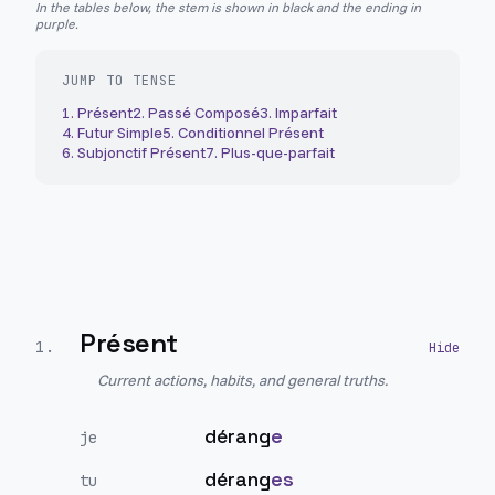
In the tables below, the stem is shown in black and the ending in
purple.
JUMP TO TENSE
1
.
Présent
2
.
Passé Composé
3
.
Imparfait
4
.
Futur Simple
5
.
Conditionnel Présent
6
.
Subjonctif Présent
7
.
Plus-que-parfait
Présent
1
.
Current actions, habits, and general truths.
dérang
e
je
dérang
es
tu