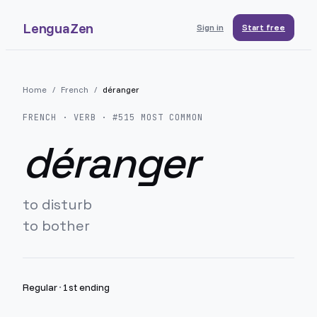
LenguaZen
Sign in
Start free
Home
/
French
/
déranger
FRENCH
· VERB · #
515
MOST COMMON
déranger
to disturb
to bother
Regular
·
1st ending