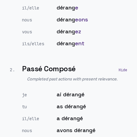
dérang
e
il/elle
dérang
eons
nous
dérang
ez
vous
dérang
ent
ils/elles
Passé Composé
2
.
Completed past actions with present relevance.
ai dérangé
je
as dérangé
tu
a dérangé
il/elle
avons dérangé
nous