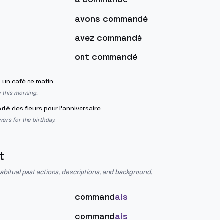
avons commandé
avez commandé
ont commandé
é
un café ce matin.
e this morning.
ndé
des fleurs pour l'anniversaire.
ers for the birthday.
t
abitual past actions, descriptions, and background.
command
ais
command
ais