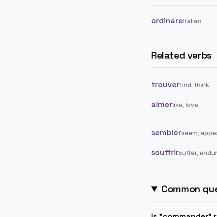
ordinare
Italian
Related verbs
trouver
find, think
aimer
like, love
sembler
seem, appe
souffrir
suffer, endu
Common que
Is "commander" re