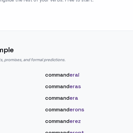
mple
s, promises, and formal predictions.
command
erai
command
eras
command
era
command
erons
command
erez
command
eront