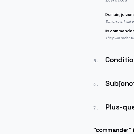
ils/elles
Demain, je
com
Tomorrow, I will 
Ils
commander
They will order ti
Conditio
5
.
Subjonct
6
.
Plus-que
7
.
"
commander
"