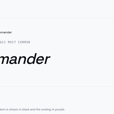
mmander
611
MOST COMMON
mander
stem is shown in black and the ending in purple.