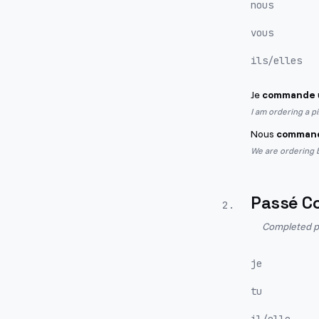
nous
vous
ils/elles
Je
commande
I am ordering a pi
Nous
comman
We are ordering 
Passé C
2
.
Completed pa
je
tu