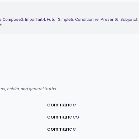
é Composé
3
.
Imparfait
4
.
Futur Simple
5
.
Conditionnel Présent
6
.
Subjoncti
t
ns, habits, and general truths.
command
e
command
es
command
e