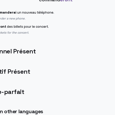
manderai
un nouveau téléphone.
order a new phone.
ont
des billets pour le concert.
ckets for the concert.
nnel Présent
if Présent
-parfait
 in other languages