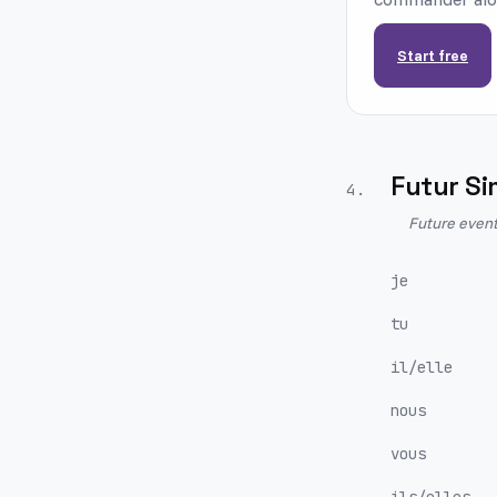
Start free
Futur Si
4
.
Future event
je
tu
il/elle
nous
vous