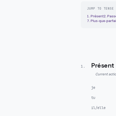
JUMP TO TENSE
1
.
Présent
2
.
Pass
7
.
Plus-que-parfai
Présent
1
.
Current actio
je
tu
il/elle