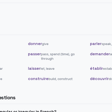
donner
parler
give
speak,
passer
demander
pass, spend (time), go
a
through
laisser
établir
ar
let, leave
establ
construire
découvrir
re
build, construct
di
stions
gular or irregular in French?