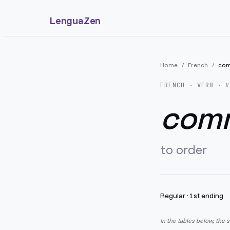
LenguaZen
Home
/
French
/
co
FRENCH
· VERB · #
com
to order
Regular
·
1st ending
In the tables below, the 