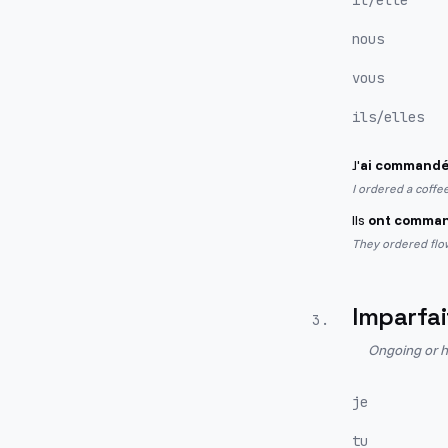
il/elle
nous
vous
ils/elles
J'
ai command
I ordered a coffe
Ils
ont comma
They ordered flow
Imparfai
3
.
Ongoing or h
je
tu