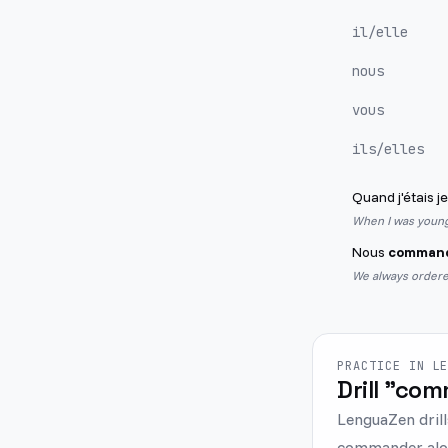
il/elle
nous
vous
ils/elles
Quand j'étais j
When I was young
Nous
command
We always ordere
PRACTICE IN L
Drill "com
LenguaZen drill
commander along