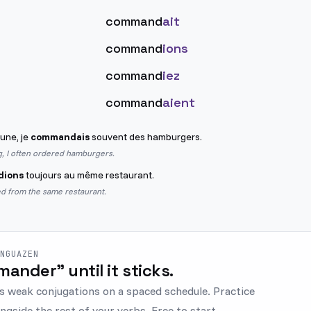
command
ait
command
ions
command
iez
command
aient
eune, je
commandais
souvent des hamburgers.
, I often ordered hamburgers.
ions
toujours au même restaurant.
d from the same restaurant.
ENGUAZEN
mander" until it sticks.
s weak conjugations on a spaced schedule. Practice
side the rest of your verbs. Free to start.