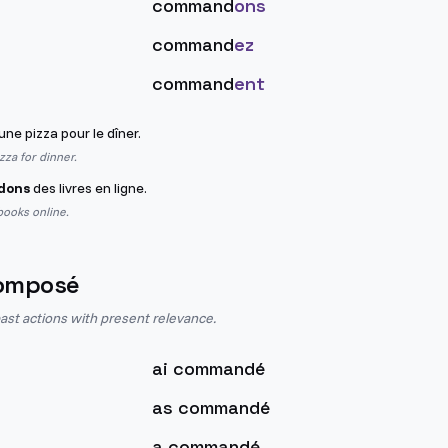
command
ons
command
ez
command
ent
une pizza pour le dîner.
zza for dinner.
dons
des livres en ligne.
books online.
omposé
st actions with present relevance.
ai commandé
as commandé
a commandé