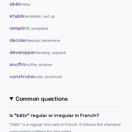
obéir
obey
établir
establish, set up
remplir
fill, complete
décider
decide, determine
développer
develop, expand
souffrir
suffer, endure
construire
build, construct
Common questions
Is "bâtir" regular or irregular in French?
"bâtir" is a regular 2nd verb in French. It follows the standard
conjugation pattern for 2nd verbs.