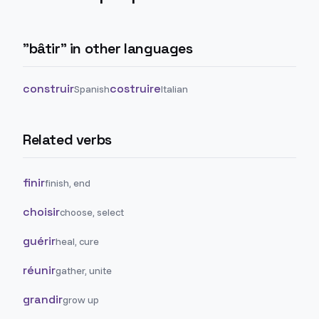
"
bâtir
" in other languages
construir
costruire
Spanish
Italian
Related verbs
finir
finish, end
choisir
choose, select
guérir
heal, cure
réunir
gather, unite
grandir
grow up