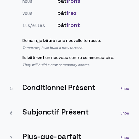
bât
irons
nous
bât
irez
vous
bât
iront
ils/elles
Demain, je
bâtirai
une nouvelle terrasse.
Tomorrow, I will build a new terrace.
Ils
bâtiront
un nouveau centre communautaire.
They will build a new community center.
Conditionnel Présent
5
.
Subjonctif Présent
6
.
Plus-que-parfait
7
.