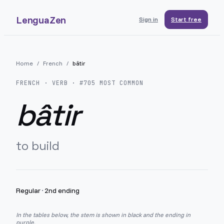
LenguaZen
Sign in
Start free
Home
/
French
/
bâtir
FRENCH
· VERB · #
705
MOST COMMON
bâtir
to build
Regular
·
2nd ending
In the tables below, the stem is shown in black and the ending in
purple.