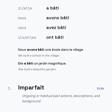
a bâti
il/elle
avons bâti
nous
avez bâti
vous
ont bâti
ils/elles
Nous
avons bâti
une école dans le village.
We built a school in the village.
Elle
a bâti
un jardin magnifique.
She built a beautiful garden.
Imparfait
3
.
Ongoing or habitual past actions, descriptions, and
background.