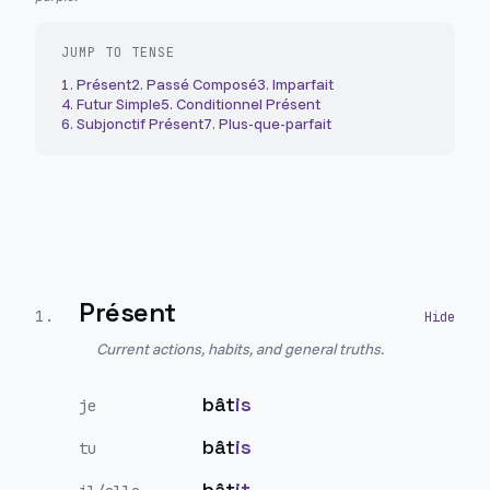
JUMP TO TENSE
1
.
Présent
2
.
Passé Composé
3
.
Imparfait
4
.
Futur Simple
5
.
Conditionnel Présent
6
.
Subjonctif Présent
7
.
Plus-que-parfait
Présent
1
.
Current actions, habits, and general truths.
bât
is
je
bât
is
tu
bât
it