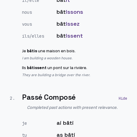
il/elle
bât
issons
nous
bât
issez
vous
bât
issent
ils/elles
Je
bâtis
une maison en bois.
I am building a wooden house.
Ils
bâtissent
un pont sur la rivière.
They are building a bridge over the river.
Passé Composé
2
.
Completed past actions with present relevance.
ai bâti
je
as bâti
tu