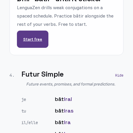
LenguaZen drills weak conjugations on a
spaced schedule. Practice bâtir alongside the
rest of your verbs. Free to start.
Start free
Futur Simple
4
.
Future events, promises, and formal predictions.
bât
irai
je
bât
iras
tu
bât
ira
il/elle