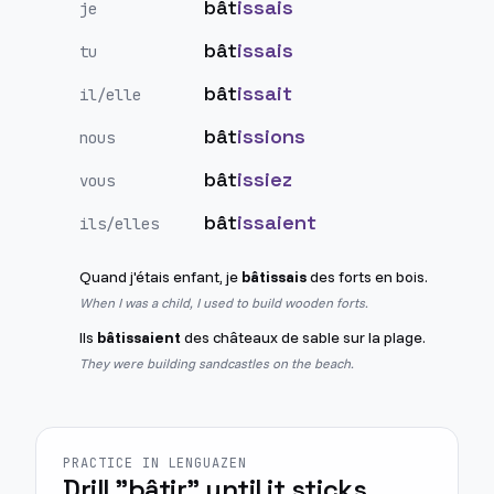
bât
issais
je
bât
issais
tu
bât
issait
il/elle
bât
issions
nous
bât
issiez
vous
bât
issaient
ils/elles
Quand j'étais enfant, je
bâtissais
des forts en bois.
When I was a child, I used to build wooden forts.
Ils
bâtissaient
des châteaux de sable sur la plage.
They were building sandcastles on the beach.
PRACTICE IN LENGUAZEN
Drill "bâtir" until it sticks.